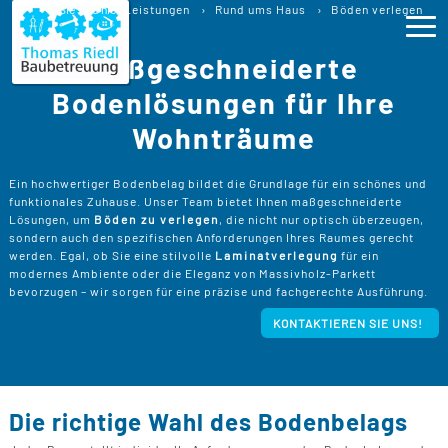
Böden verlegen
Sie sind hier:
Leistungen
Rund ums Haus
Böden verlegen
Perfekte Böden für jedes Zuhause
Maßgeschneiderte
Ho
Bodenlösungen für Ihre
Wohnträume
Lei
>
B
>
Ein hochwertiger Bodenbelag bildet die Grundlage für ein schönes und
Pro
funktionales Zuhause. Unser Team bietet Ihnen maßgeschneiderte
B
Lösungen, um
Böden zu verlegen
, die nicht nur optisch überzeugen,
P
sondern auch den spezifischen Anforderungen Ihres Raumes gerecht
Ser
>
B
werden. Egal, ob Sie eine stilvolle
Laminatverlegung
für ein
S
>
modernes Ambiente oder die Eleganz von Massivholz-Parkett
P
B
bevorzugen – wir sorgen für eine präzise und fachgerechte Ausführung.
Kos
K
R
>
KONTAKTIEREN SIE UNS!
K
A
B
Üb
>
T
Un
B
B
D
T
>
B
W
P
D
Die richtige Wahl des Bodenbelags
Kon
F
B
W