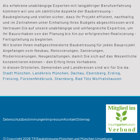
Als erfahrene unabhängige Experten mit langjähriger Berufserfahrung
kümmern wir uns um sämtliche Aspekte der Baubetreuung -
Baubegleitung und stellen sicher, dass Ihr Projekt effizient, nachhaltig
und im Zeitrahmen unter Einhaltung Ihres Budgets abgeschlossen wird.
Vertrauen Sie auf unsere unabhängige und umfangreiche Expertise, um
Ihr Bauvorhaben von der Planung bis hin zur erfolgreichen Realisierung -
Fertigstellung zu begleiten.
Wir bieten Ihnen maßgeschneiderte Baubetreuung für jedes Bauprojekt.
Angefangen vom Neubau, Renovierungen, Sanierungen,
Modernisierungen, Neugestaltungen, damit Sie sich auf das Wesentliche
konzentrieren können – den Erfolg Ihres Vorhabens.
In diesen Ortsteilen, Gemeinden und Landkreisen sind wir für Sie da:
Stadt München
,
Landkreis München
,
Dachau
,
Ebersberg
,
Erding
,
Freising
,
Fürstenfeldbruck
,
Starnberg
,
Bad Tölz Wolfratshausen
Datenschutzbestimmungen
Impressum
Kontakt
Sitemap
© Copyright 2026
TR Baubetreuung
München und München Umgebung