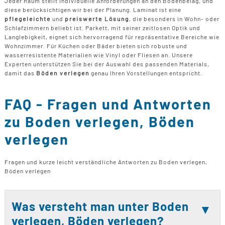
B
Jeder Raum stellt individuelle Anforderungen an den Bodenbelag, und
U
B
F
diese berücksichtigen wir bei der Planung. Laminat ist eine
G
F
T
pflegeleichte
und
preiswerte Lösung
, die besonders in Wohn- oder
F
B
Schlafzimmern beliebt ist. Parkett, mit seiner zeitlosen Optik und
E
T
Langlebigkeit, eignet sich hervorragend für repräsentative Bereiche wie
R
Wohnzimmer. Für Küchen oder Bäder bieten sich robuste und
B
P
wasserresistente Materialien wie Vinyl oder Fliesen an. Unsere
H
Experten unterstützen Sie bei der Auswahl des passenden Materials,
B
P
damit das
Böden verlegen
genau Ihren Vorstellungen entspricht.
D
B
FAQ - Fragen und Antworten
M
G
zu Boden verlegen, Böden
F
verlegen
B
F
Fragen und kurze leicht verständliche Antworten zu Boden verlegen,
Böden verlegen
Was versteht man unter Boden
verlegen, Böden verlegen?