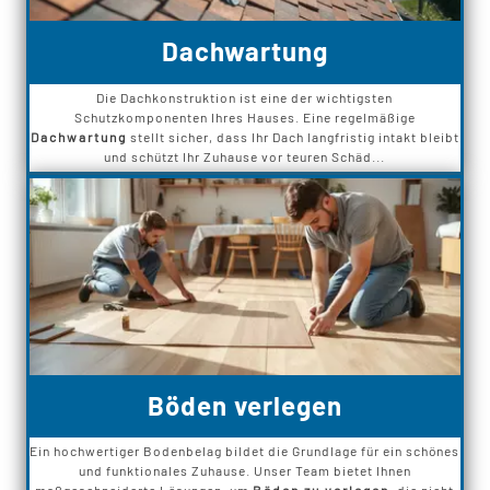
Dachwartung
Die Dachkonstruktion ist eine der wichtigsten
Schutzkomponenten Ihres Hauses. Eine regelmäßige
Dachwartung
stellt sicher, dass Ihr Dach langfristig intakt bleibt
und schützt Ihr Zuhause vor teuren Schäd...
Böden verlegen
Ein hochwertiger Bodenbelag bildet die Grundlage für ein schönes
und funktionales Zuhause. Unser Team bietet Ihnen