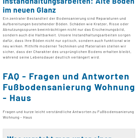
Instandhaltungsarbeiten: Alte Böden
B
U
B
F
im neuen Glanz
G
F
T
F
B
Ein zentraler Bestandteil der Bodensanierung sind Reparaturen und
E
T
Aufbereitungen bestehender Böden. Schäden wie Kratzer, Risse oder
R
Abnutzungsspuren beeinträchtigen nicht nur das Erscheinungsbild,
B
P
sondern auch die Haltbarkeit. Unsere Instandhaltungsarbeiten sorgen
H
dafür, dass Ihre Böden nicht nur optisch, sondern auch funktional wie
B
P
neu wirken. Mithilfe moderner Techniken und Materialien stellen wir
sicher, dass der Charakter des ursprünglichen Bodens erhalten bleibt,
D
B
während seine Lebensdauer deutlich verlängert wird.
M
G
FAQ - Fragen und Antworten
F
Fußbodensanierung Wohnung
B
- Haus
F
Fragen und kurze leicht verständliche Antworten zu Fußbodensanierung
Wohnung - Haus