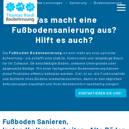
Bodensanierung
Sie sind hier:
Leistungen
Sanierung
Bodensanierung
Die Grundlage für langlebigen
Was macht eine
Wohnkomfort
Ho
Fußbodensanierung aus?
Hilft es auch?
Lei
>
B
>
Die
Fußboden Bodensanierung
ist weit mehr als eine optische
Pro
Aufwertung – sie schafft eine stabile, funktionale und langlebige Basis
B
für Ihr Zuhause. Ob beschädigte Böden, unebene Untergründe oder
P
abgenutzte Beläge: Mit einer fachgerechten Bodensanierung können
Ser
>
B
diese Probleme effektiv behoben werden. Ziel ist es, die Funktionalität
S
>
und Ästhetik Ihres Bodens wiederherzustellen, damit er den täglichen
P
B
Anforderungen standhält und Ihren Wohnkomfort nachhaltig steigert.
Kos
K
R
>
KONTAKTIEREN SIE UNS!
K
A
B
Üb
>
T
Un
B
B
D
T
>
B
W
P
D
Fußboden Sanieren,
Kon
F
B
W