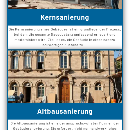
Kernsanierung
Die Kernsanierung eines Gebäudes ist ein grundlegender Prozess,
bei dem die gesamte Bausubstanz umfassend erneuert und
modernisiert wird. Ziel ist es, ein Gebäude in einen nahezu
neuwertigen Zustand zu ...
Altbausanierung
Die Altbausanierung ist eine der anspruchsvollsten Formen der
Gebäuderenovierung. Sie erfordert nicht nur handwerkliches