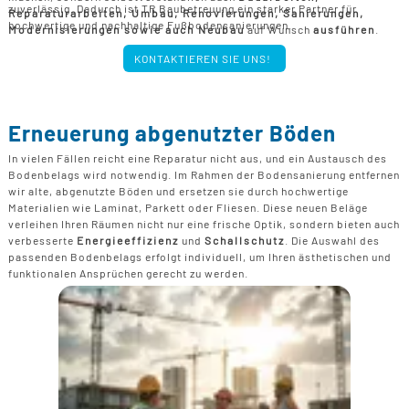
zuverlässig. Dadurch ist TR Baubetreuung ein starker Partner für
Reparaturarbeiten, Umbau, Renovierungen, Sanierungen,
hochwertige und nachhaltige Fußbodensanierungen.
Modernisierungen sowie auch Neubau
auf Wunsch
ausführen
.
KONTAKTIEREN SIE UNS!
Erneuerung abgenutzter Böden
In vielen Fällen reicht eine Reparatur nicht aus, und ein Austausch des
Bodenbelags wird notwendig. Im Rahmen der Bodensanierung entfernen
wir alte, abgenutzte Böden und ersetzen sie durch hochwertige
Materialien wie Laminat, Parkett oder Fliesen. Diese neuen Beläge
verleihen Ihren Räumen nicht nur eine frische Optik, sondern bieten auch
verbesserte
Energieeffizienz
und
Schallschutz
. Die Auswahl des
passenden Bodenbelags erfolgt individuell, um Ihren ästhetischen und
funktionalen Ansprüchen gerecht zu werden.