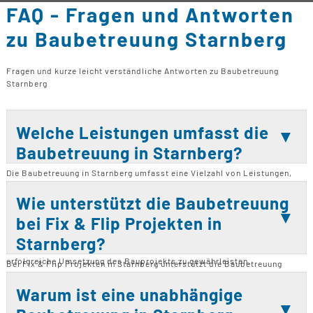
FAQ - Fragen und Antworten
zu Baubetreuung Starnberg
Fragen und kurze leicht verständliche Antworten zu Baubetreuung
Starnberg
Welche Leistungen umfasst die
Baubetreuung in Starnberg?
Die Baubetreuung in Starnberg umfasst eine Vielzahl von Leistungen,
darunter Neubau, Bausanierungen, Bau Modernisierungen und
Umbauten. Zusätzlich bieten wir Bauberatungen und Kaufberatungen an.
Wie unterstützt die Baubetreuung
Wir arbeiten eng mit Architekten zusammen, um sicherzustellen, dass
bei Fix & Flip Projekten in
alle Bauvorhaben im Zeit- und Kostenrahmen bleiben. Unsere
Dienstleistungen beinhalten auch die Organisation von Fremdfirmen, um
Starnberg?
den Bauprozess effizient zu gestalten. Ziel ist es, eine transparente und
erfolgreiche Umsetzung des Bauprojekts zu gewährleisten.
Bei Fix & Flip Projekten in Starnberg unterstützt die Baubetreuung
durch die Überwachung und Koordination aller notwendigen Schritte,
von der Renovierung bis zum Verkauf. Wir stellen sicher, dass alle
Warum ist eine unabhängige
Arbeiten den Qualitätsstandards entsprechen und im vorgegebenen