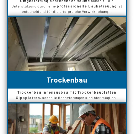
Umgestaltung bestehender Räume
handelt – die
Unterstützung durch eine
professionelle Baubetreuung
ist
entscheidend für die erfolgreiche Verwirklichung...
Trockenbau
Trockenbau Innenausbau mit Trockenbauplatten
Gipsplatten
, schnelle Renovierungen sind hier möglich.