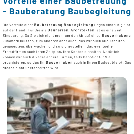
Vorteile einer Baubetreuung
B
U
B
F
- Bauberatung Baubegleitung
G
F
T
F
B
E
T
R
Die Vorteile einer
Baubetreuung Baubegleitung
liegen eindeutig klar
B
auf der Hand: Für Sie als
Bauherren
,
Architekten
ist es eine Zeit
P
Einsparung. Da Sie sich nicht mehr um den Ablauf eines
Bauvorhabens
H
kümmern müssen, zum anderen aber auch, das wir auch alle Arbeiten
B
P
genauestens überwachen und so sicherstellen, das eventuelle
D
Fremdfirmen auch Ihren Zeitplan, Ihre Kosten einhalten. Natürlich
B
können wir auch diverse andere Firmen, falls benötigt für Sie
organisieren, so das Ihr
Bauvorhaben
auch in Ihrem Budget bleibt. Das
M
dieses nicht überschritten wird.
G
F
B
F