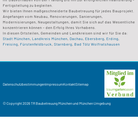
Fertigstellung zu begleiten.
Wir bieten Ihnen maßgeschneiderte Baubetreuung für jedes Bauprojekt.
Angefangen vom Neubau, Renovierungen, Sanierungen,
Modernisierungen, Neugestaltungen, damit Sie sich auf das Wesentliche
konzentrieren können – den Erfolg Ihres Vorhabens.
In diesen Ortsteilen, Gemeinden und Landkreisen sind wir für Sie da:
Stadt München
,
Landkreis München
,
Dachau
,
Ebersberg
,
Erding
,
Freising
,
Fürstenfeldbruck
,
Starnberg
,
Bad Tölz Wolfratshausen
Datenschutzbestimmungen
Impressum
Kontakt
Sitemap
© Copyright 2026
TR Baubetreuung
München und München Umgebung