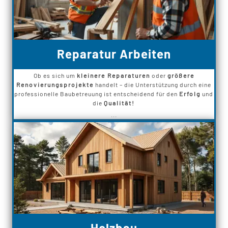
Reparatur Arbeiten
Ob es sich um
kleinere Reparaturen
oder
größere
Renovierungsprojekte
handelt – die Unterstützung durch eine
professionelle Baubetreuung ist entscheidend für den
Erfolg
und
die
Qualität!
...
Holzbau