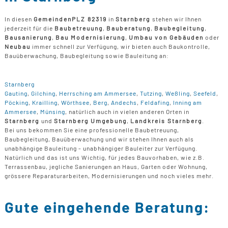
In diesen
Gemeinden
PLZ 82319
in
Starnberg
stehen wir Ihnen
jederzeit für die
Baubetreuung
,
Bauberatung
,
Baubegleitung
,
Bausanierung
,
Bau Modernisierung
,
Umbau von Gebäuden
oder
Neubau
immer schnell zur Verfügung, wir bieten auch Baukontrolle,
Bauüberwachung, Baubegleitung sowie Bauleitung an:
Starnberg
Gauting
,
Gilching
,
Herrsching am Ammersee
,
Tutzing
,
Weßling
,
Seefeld
,
Pöcking
,
Krailling
,
Wörthsee
,
Berg
,
Andechs
,
Feldafing
,
Inning am
Ammersee
,
Münsing
, natürlich auch in vielen anderen Orten in
Starnberg
und
Starnberg Umgebung
,
Landkreis Starnberg
.
Bei uns bekommen Sie eine professionelle Baubetreuung,
Baubegleitung, Bauüberwachung und wir stehen Ihnen auch als
unabhängige Bauleitung - unabhängiger Bauleiter zur Verfügung.
Natürlich und das ist uns Wichtig, für jedes Bauvorhaben, wie z.B.
Terrassenbau, jegliche Sanierungen an Haus, Garten oder Wohnung,
grössere Reparaturarbeiten, Modernisierungen und noch vieles mehr.
Gute eingehende Beratung: