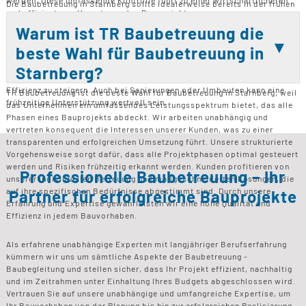
Die Baubetreuung in Starnberg sollte idealerweise bereits in der frühen
und effizienteren Umsetzung des Bauprojekts.
Planungsphase eines Bauprojekts eingebunden werden. Dies ermöglicht
es, von Anfang an klare Strukturen und Ziele zu definieren und die
Warum ist TR Baubetreuung die
Qualitätssicherung sicherzustellen. Während der Bauphase begleitet die
beste Wahl für Baubetreuung in
Baubetreuung alle wichtigen Schritte und sorgt für eine kontinuierliche
Kontrolle. Besonders bei größeren oder komplexen Projekten ist eine
Starnberg?
frühzeitige Einbindung entscheidend, um Risiken zu minimieren und die
Effizienz zu steigern. Auch bei Sanierungen oder Umbauten kann eine
TR Baubetreuung ist die beste Wahl für Baubetreuung in Starnberg, weil
frühzeitige Unterstützung wertvoll sein.
das Unternehmen ein umfassendes Leistungsspektrum bietet, das alle
Phasen eines Bauprojekts abdeckt. Wir arbeiten unabhängig und
vertreten konsequent die Interessen unserer Kunden, was zu einer
transparenten und erfolgreichen Umsetzung führt. Unsere strukturierte
Vorgehensweise sorgt dafür, dass alle Projektphasen optimal gesteuert
werden und Risiken frühzeitig erkannt werden. Kunden profitieren von
Professionelle Baubetreuung – Ihr
unserer individuellen Betreuung und maßgeschneiderten Lösungen, die
auf ihre spezifischen Bedürfnisse abgestimmt sind. Durch unsere
Partner für erfolgreiche Bauprojekte
Erfahrung und Expertise gewährleisten wir eine hohe Qualität und
Effizienz in jedem Bauvorhaben.
Als erfahrene unabhängige Experten mit langjähriger Berufserfahrung
kümmern wir uns um sämtliche Aspekte der Baubetreuung -
Baubegleitung und stellen sicher, dass Ihr Projekt effizient, nachhaltig
und im Zeitrahmen unter Einhaltung Ihres Budgets abgeschlossen wird.
Vertrauen Sie auf unsere unabhängige und umfangreiche Expertise, um
Ihr Bauvorhaben von der Planung bis hin zur erfolgreichen Realisierung -