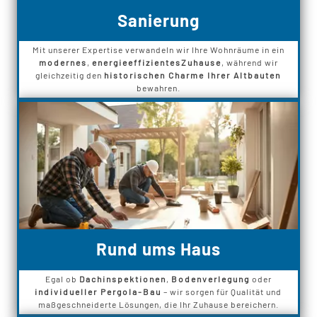
Sanierung
Mit unserer Expertise verwandeln wir Ihre Wohnräume in ein
modernes
,
energieeffizientes
Zuhause
, während wir
gleichzeitig den
historischen Charme Ihrer Altbauten
bewahren.
Rund ums Haus
Egal ob
Dachinspektionen
,
Bodenverlegung
oder
individueller Pergola-Bau
– wir sorgen für Qualität und
maßgeschneiderte Lösungen, die Ihr Zuhause bereichern.