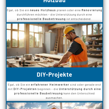
Egal, ob Sie ein
neues Holzhaus
planen oder eine
Renovierung
durchführen möchten – die Unterstützung durch eine
professionelle Baubetreuung
ist entscheidend.
DIY-Projekte
Egal, ob Sie ein
erfahrener Heimwerker
sind oder gerade erst
mit
DIY-Projekten
beginnen – die
Unterstützung durch eine
professionelle Baubetreuung
kann den Unterschied
ausmachen.