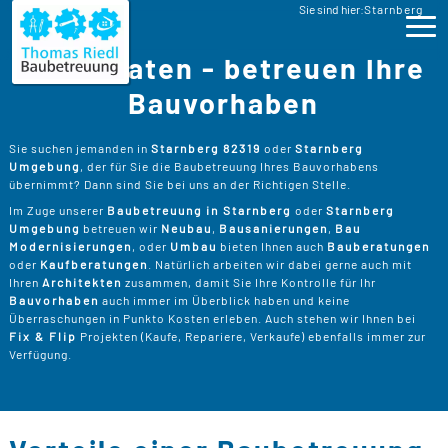
Baubetreuung
Sie sind hier:
Starnberg
Bauberatung Starnberg Baubegleitung
Wir beraten - betreuen Ihre
Ho
Bauvorhaben
Lei
>
Sie suchen jemanden in
Starnberg 82319
oder
Starnberg
Umgebung
, der für Sie die Baubetreuung Ihres Bauvorhabens
B
>
übernimmt? Dann sind Sie bei uns an der Richtigen Stelle.
Pro
Im Zuge unserer
Baubetreuung in Starnberg
oder
Starnberg
B
P
Umgebung
betreuen wir
Neubau
,
Bausanierungen
,
Bau
Ser
>
Modernisierungen
, oder
Umbau
bieten Ihnen auch
Bauberatungen
B
oder
Kaufberatungen
. Natürlich arbeiten wir dabei gerne auch mit
S
>
P
B
Ihren
Architekten
zusammen, damit Sie Ihre Kontrolle für Ihr
Kos
K
Bauvorhaben
auch immer im Überblick haben und keine
R
>
Überraschungen in Punkto Kosten erleben. Auch stehen wir Ihnen bei
K
A
Fix & Flip
Projekten (Kaufe, Repariere, Verkaufe) ebenfalls immer zur
B
Üb
>
T
Verfügung.
Un
B
B
D
T
>
B
W
P
D
Kon
F
B
W