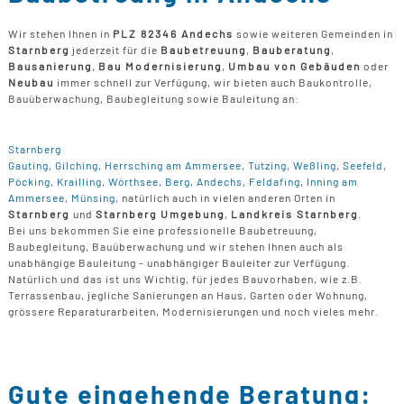
Wir stehen Ihnen in
PLZ 82346 Andechs
sowie weiteren Gemeinden in
Starnberg
jederzeit für die
Baubetreuung
,
Bauberatung
,
Bausanierung
,
Bau Modernisierung
,
Umbau von Gebäuden
oder
Neubau
immer schnell zur Verfügung, wir bieten auch Baukontrolle,
Bauüberwachung, Baubegleitung sowie Bauleitung an:
Starnberg
Gauting
,
Gilching
,
Herrsching am Ammersee
,
Tutzing
,
Weßling
,
Seefeld
,
Pöcking
,
Krailling
,
Wörthsee
,
Berg
,
Andechs
,
Feldafing
,
Inning am
Ammersee
,
Münsing
, natürlich auch in vielen anderen Orten in
Starnberg
und
Starnberg Umgebung
,
Landkreis Starnberg
.
Bei uns bekommen Sie eine professionelle Baubetreuung,
Baubegleitung, Bauüberwachung und wir stehen Ihnen auch als
unabhängige Bauleitung - unabhängiger Bauleiter zur Verfügung.
Natürlich und das ist uns Wichtig, für jedes Bauvorhaben, wie z.B.
Terrassenbau, jegliche Sanierungen an Haus, Garten oder Wohnung,
grössere Reparaturarbeiten, Modernisierungen und noch vieles mehr.
Gute eingehende Beratung: