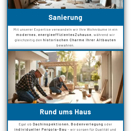
Sanierung
Mit unserer Expertise verwandeln wir Ihre Wohnräume in ein
modernes
,
energieeffizientes
Zuhause
, während wir
gleichzeitig den
historischen Charme Ihrer Altbauten
bewahren.
Rund ums Haus
Egal ob
Dachinspektionen
,
Bodenverlegung
oder
individueller Pergola-Bau
– wir sorgen für Qualität und