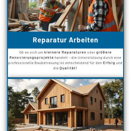
Reparatur Arbeiten
Ob es sich um
kleinere Reparaturen
oder
größere
Renovierungsprojekte
handelt – die Unterstützung durch eine
professionelle Baubetreuung ist entscheidend für den
Erfolg
und
die
Qualität!
...