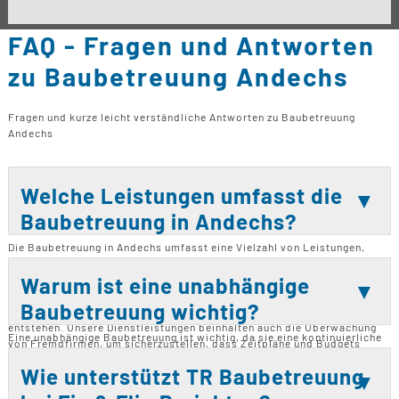
FAQ - Fragen und Antworten
zu Baubetreuung Andechs
Fragen und kurze leicht verständliche Antworten zu Baubetreuung
Andechs
Welche Leistungen umfasst die
Baubetreuung in Andechs?
Die Baubetreuung in Andechs umfasst eine Vielzahl von Leistungen,
darunter Neubau, Bausanierungen, Bau Modernisierungen und
Umbauten. Zusätzlich bieten wir Bauberatungen und Kaufberatungen an.
Warum ist eine unabhängige
Wir arbeiten eng mit Architekten zusammen, um sicherzustellen, dass
Baubetreuung wichtig?
Ihr Bauvorhaben reibungslos verläuft und keine unerwarteten Kosten
entstehen. Unsere Dienstleistungen beinhalten auch die Überwachung
Eine unabhängige Baubetreuung ist wichtig, da sie eine kontinuierliche
von Fremdfirmen, um sicherzustellen, dass Zeitpläne und Budgets
Unterstützung während des gesamten Bauprozesses bietet. Sie sorgt
eingehalten werden. Bei Bedarf organisieren wir auch andere Firmen,
dafür, dass alle Phasen eines Bauprojekts professionell begleitet und
Wie unterstützt TR Baubetreuung
um Ihr Projekt im Rahmen des Budgets zu halten. Unsere umfassende
kontrolliert werden. Dadurch werden Risiken frühzeitig erkannt und
Betreuung sorgt für eine erfolgreiche Umsetzung Ihres Bauprojekts.