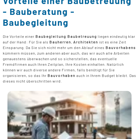
Vorteile einer Baubetreuung
B
U
B
F
- Bauberatung -
G
F
T
F
B
Baubegleitung
E
T
R
B
P
Die Vorteile einer
Baubegleitung Baubetreuung
liegen eindeutig klar
H
auf der Hand: Für Sie als
Bauherren
,
Architekten
ist es eine Zeit
B
P
Einsparung. Da Sie sich nicht mehr um den Ablauf eines
Bauvorhabens
D
kümmern müssen, zum anderen aber auch, das wir auch alle Arbeiten
B
genauestens überwachen und so sicherstellen, das eventuelle
Fremdfirmen auch Ihren Zeitplan, Ihre Kosten einhalten. Natürlich
M
können wir auch diverse andere Firmen, falls benötigt für Sie
G
organisieren, so das Ihr
Bauvorhaben
auch in Ihrem Budget bleibt. Das
F
dieses nicht überschritten wird.
B
F