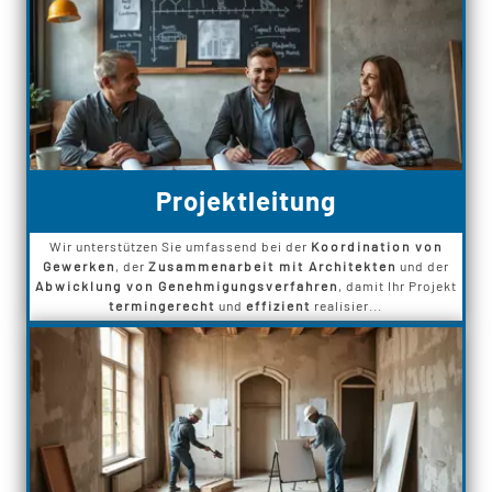
Projektleitung
Wir unterstützen Sie umfassend bei der
Koordination von
Gewerken
, der
Zusammenarbeit mit Architekten
und der
Abwicklung von Genehmigungsverfahren
, damit Ihr Projekt
termingerecht
und
effizient
realisier...