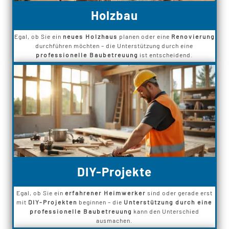
Holzbau
Egal, ob Sie ein
neues Holzhaus
planen oder eine
Renovierung
durchführen möchten – die Unterstützung durch eine
professionelle Baubetreuung
ist entscheidend.
DIY-Projekte
Egal, ob Sie ein
erfahrener Heimwerker
sind oder gerade erst
mit
DIY-Projekten
beginnen – die
Unterstützung durch eine
professionelle Baubetreuung
kann den Unterschied
ausmachen.