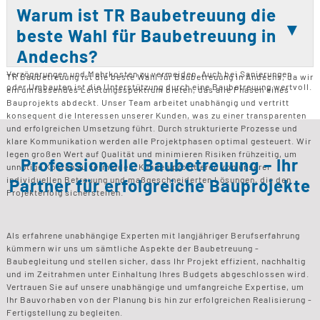
optimiert.
frühzeitige Einbindung können klare Strukturen und Ziele definiert
Warum ist TR Baubetreuung die
werden, die den gesamten Bauprozess effizienter gestalten. Während
beste Wahl für Baubetreuung in
der Bauphase sorgt die Baubetreuung für eine kontinuierliche Kontrolle
und Qualitätssicherung. Besonders bei größeren oder komplexen
Andechs?
Projekten ist eine frühzeitige Einbindung entscheidend, um
Verzögerungen und Mehrkosten zu vermeiden. Auch bei Sanierungen
TR Baubetreuung ist die beste Wahl für Baubetreuung in Andechs, da wir
oder Umbauten ist die Unterstützung durch eine Baubetreuung wertvoll.
ein umfassendes Leistungsspektrum bieten, das alle Phasen eines
Bauprojekts abdeckt. Unser Team arbeitet unabhängig und vertritt
konsequent die Interessen unserer Kunden, was zu einer transparenten
und erfolgreichen Umsetzung führt. Durch strukturierte Prozesse und
klare Kommunikation werden alle Projektphasen optimal gesteuert. Wir
legen großen Wert auf Qualität und minimieren Risiken frühzeitig, um
Professionelle Baubetreuung – Ihr
unnötige Kosten zu vermeiden. Kunden profitieren von unserer
individuellen Betreuung und maßgeschneiderten Lösungen, die den
Partner für erfolgreiche Bauprojekte
Projekterfolg sicherstellen.
Als erfahrene unabhängige Experten mit langjähriger Berufserfahrung
kümmern wir uns um sämtliche Aspekte der Baubetreuung -
Baubegleitung und stellen sicher, dass Ihr Projekt effizient, nachhaltig
und im Zeitrahmen unter Einhaltung Ihres Budgets abgeschlossen wird.
Vertrauen Sie auf unsere unabhängige und umfangreiche Expertise, um
Ihr Bauvorhaben von der Planung bis hin zur erfolgreichen Realisierung -
Fertigstellung zu begleiten.