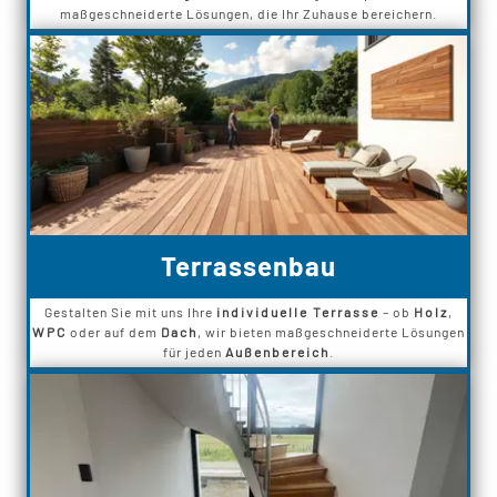
maßgeschneiderte Lösungen, die Ihr Zuhause bereichern.
Terrassenbau
Gestalten Sie mit uns Ihre
individuelle Terrasse
– ob
Holz
,
WPC
oder auf dem
Dach
, wir bieten maßgeschneiderte Lösungen
für jeden
Außenbereich
.