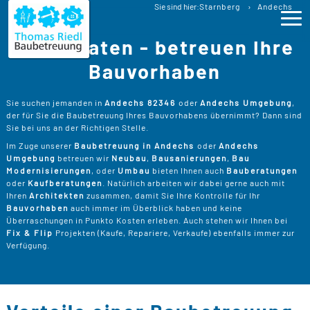
Baubetreuung
Sie sind hier:
Starnberg
Andechs
Bauberatung Andechs Baubegleitung
Wir beraten - betreuen Ihre
Ho
Bauvorhaben
Lei
>
Sie suchen jemanden in
Andechs 82346
oder
Andechs Umgebung
,
der für Sie die Baubetreuung Ihres Bauvorhabens übernimmt? Dann sind
B
>
Sie bei uns an der Richtigen Stelle.
Pro
Im Zuge unserer
Baubetreuung in Andechs
oder
Andechs
B
P
Umgebung
betreuen wir
Neubau
,
Bausanierungen
,
Bau
Ser
>
Modernisierungen
, oder
Umbau
bieten Ihnen auch
Bauberatungen
B
oder
Kaufberatungen
. Natürlich arbeiten wir dabei gerne auch mit
S
>
P
B
Ihren
Architekten
zusammen, damit Sie Ihre Kontrolle für Ihr
Kos
K
Bauvorhaben
auch immer im Überblick haben und keine
R
>
Überraschungen in Punkto Kosten erleben. Auch stehen wir Ihnen bei
K
A
Fix & Flip
Projekten (Kaufe, Repariere, Verkaufe) ebenfalls immer zur
B
Üb
>
T
Verfügung.
Un
B
B
D
T
>
B
W
P
D
Kon
F
B
W