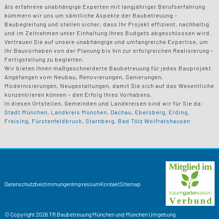
Als erfahrene unabhängige Experten mit langjähriger Berufserfahrung
kümmern wir uns um sämtliche Aspekte der Baubetreuung -
Baubegleitung und stellen sicher, dass Ihr Projekt effizient, nachhaltig
und im Zeitrahmen unter Einhaltung Ihres Budgets abgeschlossen wird.
Vertrauen Sie auf unsere unabhängige und umfangreiche Expertise, um
Ihr Bauvorhaben von der Planung bis hin zur erfolgreichen Realisierung -
Fertigstellung zu begleiten.
Wir bieten Ihnen maßgeschneiderte Baubetreuung für jedes Bauprojekt.
Angefangen vom Neubau, Renovierungen, Sanierungen,
Modernisierungen, Neugestaltungen, damit Sie sich auf das Wesentliche
konzentrieren können – den Erfolg Ihres Vorhabens.
In diesen Ortsteilen, Gemeinden und Landkreisen sind wir für Sie da:
Stadt München
,
Landkreis München
,
Dachau
,
Ebersberg
,
Erding
,
Freising
,
Fürstenfeldbruck
,
Starnberg
,
Bad Tölz Wolfratshausen
Datenschutzbestimmungen
Impressum
Kontakt
Sitemap
© Copyright 2026
TR Baubetreuung
München und München Umgebung