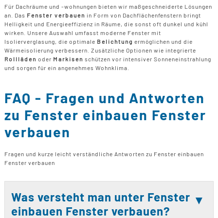
B
U
B
Für Dachräume und -wohnungen bieten wir maßgeschneiderte Lösungen
F
G
an. Das
Fenster verbauen
in Form von Dachflächenfenstern bringt
F
T
F
Helligkeit und Energieeffizienz in Räume, die sonst oft dunkel und kühl
B
E
wirken. Unsere Auswahl umfasst moderne Fenster mit
T
R
Isolierverglasung, die optimale
Belichtung
ermöglichen und die
B
Wärmeisolierung verbessern. Zusätzliche Optionen wie integrierte
P
Rollläden
oder
Markisen
schützen vor intensiver Sonneneinstrahlung
H
und sorgen für ein angenehmes Wohnklima.
B
P
D
B
FAQ - Fragen und Antworten
M
zu Fenster einbauen Fenster
G
F
verbauen
B
Fragen und kurze leicht verständliche Antworten zu Fenster einbauen
F
Fenster verbauen
Was versteht man unter Fenster
einbauen Fenster verbauen?