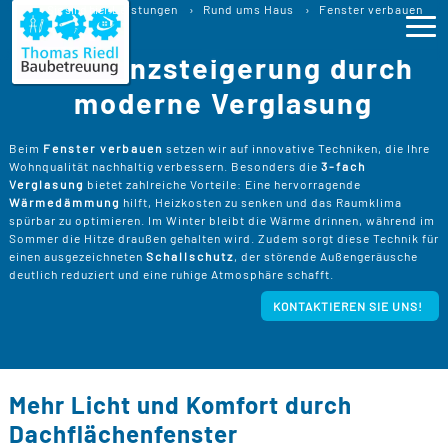
Fenster verbauen
Sie sind hier:
Leistungen
Rund ums Haus
Fenster verbauen
Perfektion und Effizienz für Ihr Zuhause
Effizienzsteigerung durch
Ho
moderne Verglasung
Lei
>
Beim
Fenster verbauen
setzen wir auf innovative Techniken, die Ihre
Wohnqualität nachhaltig verbessern. Besonders die
3-fach
B
>
Verglasung
bietet zahlreiche Vorteile: Eine hervorragende
Pro
Wärmedämmung
hilft, Heizkosten zu senken und das Raumklima
B
spürbar zu optimieren. Im Winter bleibt die Wärme drinnen, während im
P
Sommer die Hitze draußen gehalten wird. Zudem sorgt diese Technik für
Ser
>
B
einen ausgezeichneten
Schallschutz
, der störende Außengeräusche
S
>
deutlich reduziert und eine ruhige Atmosphäre schafft.
P
B
Kos
K
KONTAKTIEREN SIE UNS!
R
>
K
A
B
Üb
>
T
Un
B
B
D
T
>
Mehr Licht und Komfort durch
B
W
P
D
Kon
Dachflächenfenster
F
B
W