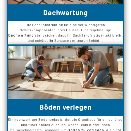
Dachwartung
Die Dachkonstruktion ist eine der wichtigsten
Schutzkomponenten Ihres Hauses. Eine regelmäßige
Dachwartung
stellt sicher, dass Ihr Dach langfristig intakt bleibt
und schützt Ihr Zuhause vor teuren Schäd...
Böden verlegen
Ein hochwertiger Bodenbelag bildet die Grundlage für ein schönes
und funktionales Zuhause. Unser Team bietet Ihnen
maßgeschneiderte Lösungen, um
Böden zu verlegen
, die nicht