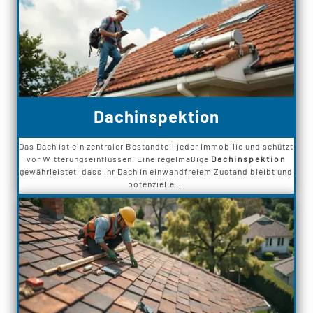
Dachinspektion
Das Dach ist ein zentraler Bestandteil jeder Immobilie und schützt
vor Witterungseinflüssen. Eine regelmäßige
Dachinspektion
gewährleistet, dass Ihr Dach in einwandfreiem Zustand bleibt und
potenzielle ...