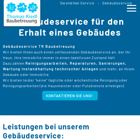
Gebäudeservice
Sie sind hier:
Service
Gebäudeservice
für Ihr Haus Immobilie
Gebäudeservice für den
Ihr Haus Immobilie immer im tadellosen Zustand
Ho
Erhalt eines Gebäudes
Lei
>
Gebäudeservice TR Baubetreuung
Wir bieten Ihnen auch einen umfassenden Gebäudeservice an, der Ihr
B
>
Haus, Ihre Immobilie immer in einen tadellosen Zustand hält.
Pro
Dazu zählen
Reinigungsarbeiten, Reparaturen, Sanierungen,
B
Wartung Instandhaltung technischer Anlagen
und mehr, an Ihrem
P
Gebäude oder Immobilie.
Ser
>
B
Wir bieten leider "keine" tägliche oder wöchentliche Reinigung oder
S
>
Reinigungsarbeiten (die Hausmeister oder Putzdienste erledigen).
P
B
Kos
K
KONTAKTIEREN SIE UNS!
R
>
K
A
B
Üb
>
T
Un
B
B
D
T
>
Leistungen bei unserem
B
W
P
D
Kon
Gebäudeservice:
F
B
W