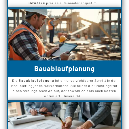
Gewerke
präzise aufeinander abgestim...
Bauablaufplanung
Die
Bauablaufplanung
ist ein unverzichtbarer Schritt in der
Realisierung jedes Bauvorhabens. Sie bildet die Grundlage für
einen reibungslosen Ablauf, der sowohl Zeit als auch Kosten
optimiert. Unsere
Ba...