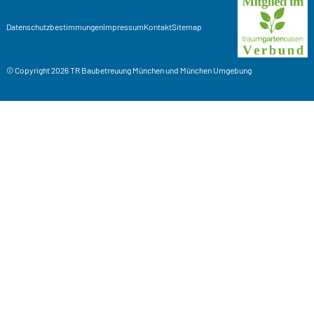
Datenschutzbestimmungen
Impressum
Kontakt
Sitemap
© Copyright 2026
TR Baubetreuung
München und München Umgebung