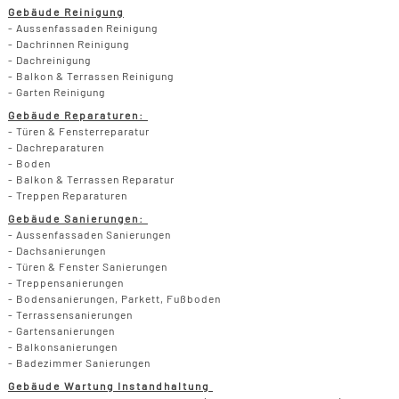
B
U
B
Gebäude Reinigung
F
G
- Aussenfassaden Reinigung
F
T
F
- Dachrinnen Reinigung
B
E
- Dachreinigung
T
R
- Balkon & Terrassen Reinigung
B
- Garten Reinigung
P
H
Gebäude Reparaturen:
B
P
- Türen & Fensterreparatur
- Dachreparaturen
D
- Boden
B
- Balkon & Terrassen Reparatur
M
- Treppen Reparaturen
G
Gebäude Sanierungen:
F
- Aussenfassaden Sanierungen
B
- Dachsanierungen
- Türen & Fenster Sanierungen
F
- Treppensanierungen
- Bodensanierungen, Parkett, Fußboden
- Terrassensanierungen
- Gartensanierungen
- Balkonsanierungen
- Badezimmer Sanierungen
Gebäude Wartung Instandhaltung