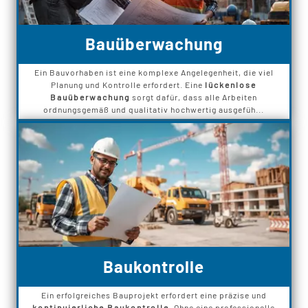
Bauüberwachung
Ein Bauvorhaben ist eine komplexe Angelegenheit, die viel
Planung und Kontrolle erfordert. Eine
lückenlose
Bauüberwachung
sorgt dafür, dass alle Arbeiten
ordnungsgemäß und qualitativ hochwertig ausgefüh...
Baukontrolle
Ein erfolgreiches Bauprojekt erfordert eine präzise und
kontinuierliche Baukontrolle
. Ohne eine professionelle