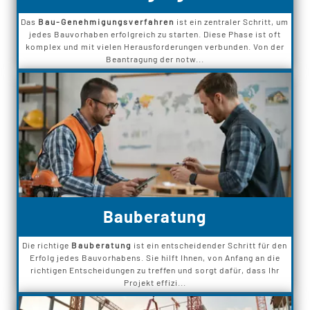
Das
Bau-Genehmigungsverfahren
ist ein zentraler Schritt, um
jedes Bauvorhaben erfolgreich zu starten. Diese Phase ist oft
komplex und mit vielen Herausforderungen verbunden. Von der
Beantragung der notw...
Bauberatung
Die richtige
Bauberatung
ist ein entscheidender Schritt für den
Erfolg jedes Bauvorhabens. Sie hilft Ihnen, von Anfang an die
richtigen Entscheidungen zu treffen und sorgt dafür, dass Ihr
Projekt effizi...