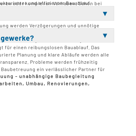
ukturierter und effizienter Bauablauf.
ßeren oder komplexen Vorhaben. Schon bei
ewerke gleichzeitig arbeiten. Auch bei engen
ssen sich Abläufe planen. Während der gesamten
Planung werden Verzögerungen und unnötige
 Kosten für Nachbesserungen erheblich. Auch
elgewerke?
verbessert. Insgesamt führt eine gute
t für einen reibungslosen Bauablauf. Das
rierte Planung und klare Abläufe werden alle
ransparenz. Probleme werden frühzeitig
R Baubetreuung ein verlässlicher Partner für
euung - unabhängige Baubegleitung
arbeiten, Umbau, Renovierungen,