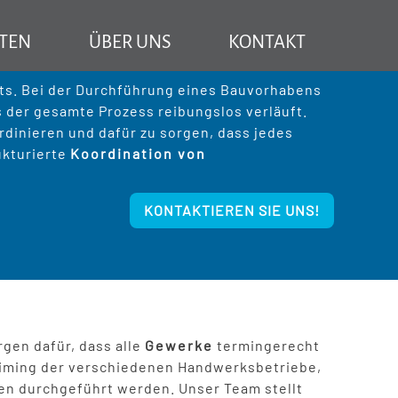
Service
Koordiantion der Einzelgewerke
Sie sind hier:
ngsloses Bauprojekt
TEN
ÜBER UNS
KONTAKT
München: Ihr Partner für Bauprojekte
Mehr Information über TR Baubetreuung
kts. Bei der Durchführung eines Bauvorhabens
 der gesamte Prozess reibungslos verläuft.
rdinieren und dafür zu sorgen, dass jedes
ukturierte
Koordination von
 vor dem Hauskauf
KONTAKTIEREN SIE UNS!
ektion
pensanierung
tung
ppenbau
rlegen
orgen dafür, dass alle
Gewerke
termingerecht
 Timing der verschiedenen Handwerksbetriebe,
verbauen
en durchgeführt werden. Unser Team stellt