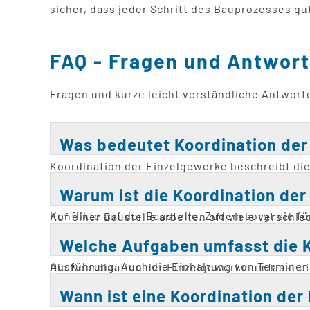
sicher, dass jeder Schritt des Bauprozesses gu
FAQ - Fragen und Antwort
Fragen und kurze leicht verständliche Antwort
Was bedeutet Koordination der
Koordination der Einzelgewerke beschreibt di
beispielsweise Elektriker, Sanitärinstallateure,
Warum ist die Koordination der
abzustimmen. Dabei wird sichergestellt, dass je
Konflikte auf der Baustelle. Zudem sorgt sie f
Auf einer Baustelle arbeiten oft viele versch
erfolgreichen Bauvorhabens.
Fehlern oder unnötigen Kosten kommen. Die Koor
Welche Aufgaben umfasst die K
verhindert, dass sich Gewerke gegenseitig beh
Ausführung. Auch die Einhaltung von Terminen 
Die Koordination der Einzelgewerke umfasst ein
festlegt. Die Abstimmung zwischen den einzeln
Wann ist eine Koordination de
gehört dazu. Probleme oder Verzögerungen wer