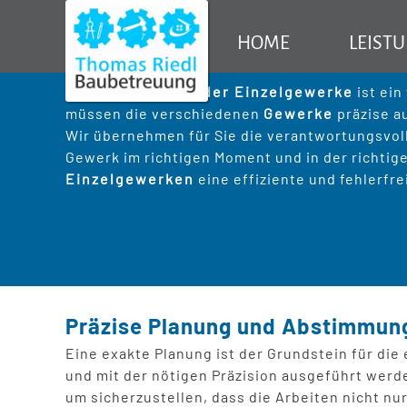
Koordination der
Effiziente Koordination d
HOME
LEIST
Einzelgewerke
Effizienter Bauablauf durch 
TR Baubetreuu
Die
Koordination der Einzelgewerke
ist ein
müssen die verschiedenen
Gewerke
präzise a
Baubetreu
Wir übernehmen für Sie die verantwortungsvoll
Gewerk im richtigen Moment und in der richtigen
Sanierung
Einzelgewerken
eine effiziente und fehlerfr
Präzise Planung und Abstimmun
Eine exakte Planung ist der Grundstein für die
und mit der nötigen Präzision ausgeführt werd
um sicherzustellen, dass die Arbeiten nicht n