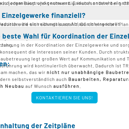
ird organisiert und gesteuert. Dadurch entsteht ein str
ahezu jedem Bauprojekt notwendig, insbesondere bei grö
nnvoll sein. Besonders wichtig ist sie, wenn mehrere G
 Einzelgewerke finanziell?
n entscheidend. Je früher sie beginnt, desto besser la
Dadurch wird ein reibungsloser Ablauf sichergestellt.
vestition, die sich schnell auszahlt. Durch eine klare 
stimmung können reduziert werden. Dadurch sinken die
 beste Wahl für Koordination der Einz
ungen ermöglicht. Zudem wird die Qualität der Arbeiten 
tzung.
ahrung in der Koordination der Einzelgewerke und sorg
konsequent die Interessen seiner Kunden. Durch struktu
Baubetreuung legt großen Wert auf Kommunikation und T
en:
 Ausführung wird kontinuierlich überwacht. Dadurch ist T
ksam machen, das wir
nicht nur unabhängige Baubetr
dern selbstverständlich auch
Bauarbeiten, Reparatur
ch Neubau
auf Wunsch
ausführen
.
KONTAKTIEREN SIE UNS!
nhaltung der Zeitpläne