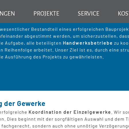
er Einzelgewerke für ein reibu
UNGEN
PROJEKTE
SERVICE
KOS
präzise Abstimmung
ng – Ihr Partner für effiziente Bauprojekte
Professionelle Baubetreuung 
 wesentlicher Bestandteil eines erfolgreichen Bauproje
ufeinander abgestimmt werden, um sicherzustellen, dass
ung
Baubetreuung für Privatkunden
e Aufgabe, alle beteiligten
Handwerksbetriebe
zu koo
 Reihenfolge arbeitet. Unser Ziel ist es, durch eine str
Baubetreuung für Hausverwaltungen
Kernsanierung
Rund ums Haus
Beratung
eie Ausführung des Projekts zu gewährleisten.
Baubetreuung für Architekten
Altbausanierung
Treppenbau Treppensanierung
Dachinsp
FAQ Trep
Bodensanierung
Dachwar
FAQ Tre
g der Gewerke
Badsanierung
Böden ve
 erfolgreiche
Koordination der Einzelgewerke
. Wir s
en. Dies beginnt mit der sorgfältigen Auswahl und dem
Balkonsanierung
Fenster 
ur fachgerecht, sondern auch ohne unnötige Verzögerung