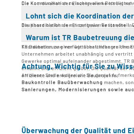
Die Kommunikation zwischen allen Beteiligten w
Die Koordination der Einzelgewerke ist bei n
kleineren Sanierungen kann eine Abstimmung si
Lohnt sich die Koordination der
Zeitplänen ist eine professionelle Koordinatio
Bauphase bleibt sie ein zentraler Bestandteil. 
Die Koordination der Einzelgewerke ist eine In
Kosten vermieden. Fehler durch mangelnde Ab
Warum ist TR Baubetreuung die
die Bauzeit wird verkürzt, was weitere Einspar
Koordination zu einer wirtschaftlicheren Umse
TR Baubetreuung verfügt über umfangreiche Erf
Unternehmen arbeitet unabhängig und vertritt 
Gewerke optimal aufeinander abgestimmt. TR 
Achtung, Wichtig für Sie zu Wiss
erkannt und effizient gelöst. Die Qualität der
An dieser Stelle wollen wir Sie darauf Aufmer
effiziente und erfolgreiche Bauprojekte.
Baukontrolle Bauüberwachung
machen, son
Sanierungen, Modernisierungen sowie au
Überwachung der Qualität und Ei