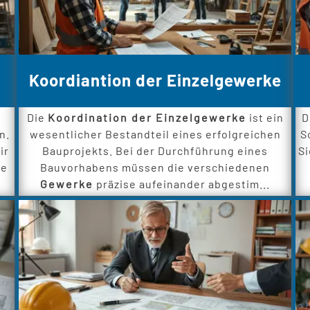
Koordiantion der Einzelgewerke
Die
Koordination der Einzelgewerke
ist ein
D
n.
wesentlicher Bestandteil eines erfolgreichen
S
ir
Bauprojekts. Bei der Durchführung eines
Si
le
Bauvorhabens müssen die verschiedenen
Gewerke
präzise aufeinander abgestim...