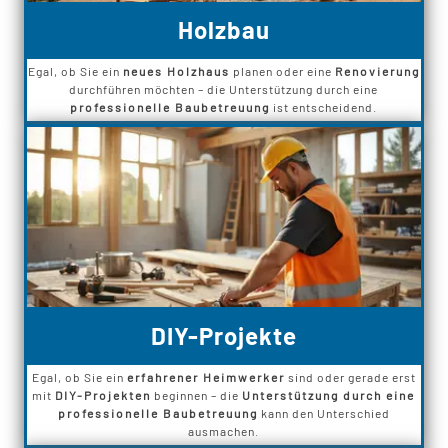
Holzbau
Egal, ob Sie ein
neues Holzhaus
planen oder eine
Renovierung
durchführen möchten – die Unterstützung durch eine
professionelle Baubetreuung
ist entscheidend.
DIY-Projekte
Egal, ob Sie ein
erfahrener Heimwerker
sind oder gerade erst
mit
DIY-Projekten
beginnen – die
Unterstützung durch eine
professionelle Baubetreuung
kann den Unterschied
ausmachen.