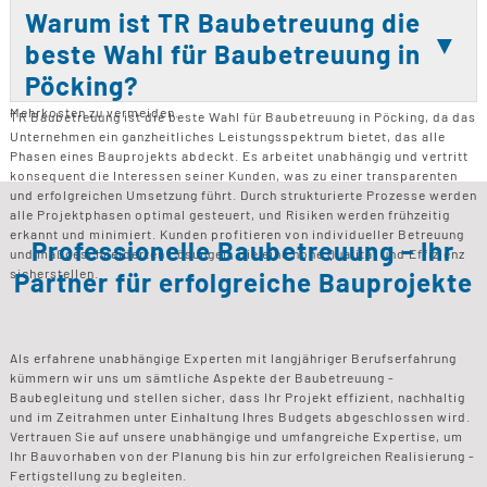
können von Anfang an klare Strukturen und Ziele definiert werden, die
Warum ist TR Baubetreuung die
den gesamten Bauprozess leiten. Während der Bauphase begleitet die
beste Wahl für Baubetreuung in
Baubetreuung alle wichtigen Schritte und sorgt für Kontrolle und
Qualitätssicherung. Besonders bei größeren oder komplexen Projekten
Pöcking?
ist eine frühzeitige Einbindung entscheidend, um Verzögerungen und
Mehrkosten zu vermeiden.
TR Baubetreuung ist die beste Wahl für Baubetreuung in Pöcking, da das
Unternehmen ein ganzheitliches Leistungsspektrum bietet, das alle
Phasen eines Bauprojekts abdeckt. Es arbeitet unabhängig und vertritt
konsequent die Interessen seiner Kunden, was zu einer transparenten
und erfolgreichen Umsetzung führt. Durch strukturierte Prozesse werden
alle Projektphasen optimal gesteuert, und Risiken werden frühzeitig
erkannt und minimiert. Kunden profitieren von individueller Betreuung
Professionelle Baubetreuung – Ihr
und maßgeschneiderten Lösungen, die eine hohe Qualität und Effizienz
sicherstellen.
Partner für erfolgreiche Bauprojekte
Als erfahrene unabhängige Experten mit langjähriger Berufserfahrung
kümmern wir uns um sämtliche Aspekte der Baubetreuung -
Baubegleitung und stellen sicher, dass Ihr Projekt effizient, nachhaltig
und im Zeitrahmen unter Einhaltung Ihres Budgets abgeschlossen wird.
Vertrauen Sie auf unsere unabhängige und umfangreiche Expertise, um
Ihr Bauvorhaben von der Planung bis hin zur erfolgreichen Realisierung -
Fertigstellung zu begleiten.