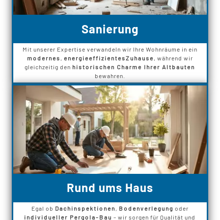
Sanierung
Mit unserer Expertise verwandeln wir Ihre Wohnräume in ein
modernes
,
energieeffizientes
Zuhause
, während wir
gleichzeitig den
historischen Charme Ihrer Altbauten
bewahren.
Rund ums Haus
Egal ob
Dachinspektionen
,
Bodenverlegung
oder
individueller Pergola-Bau
– wir sorgen für Qualität und