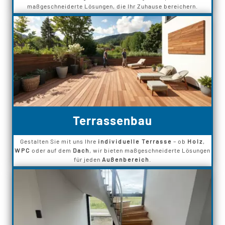
maßgeschneiderte Lösungen, die Ihr Zuhause bereichern.
Terrassenbau
Gestalten Sie mit uns Ihre
individuelle Terrasse
– ob
Holz
,
WPC
oder auf dem
Dach
, wir bieten maßgeschneiderte Lösungen
für jeden
Außenbereich
.