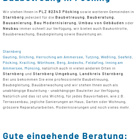
Wir stehen Ihnen in
PLZ 82343 Pöcking
sowie weiteren Gemeinden in
Starnberg
jederzeit für die
Baubetreuung
,
Bauberatung
,
Bausanierung
,
Bau Modernisierung
,
Umbau von Gebäuden
oder
Neubau
immer schnell zur Verfügung, wir bieten auch Baukontrolle,
Bauüberwachung, Baubegleitung sowie Bauleitung an:
Starnberg
Gauting
,
Gilching
,
Herrsching am Ammersee
,
Tutzing
,
Weßling
,
Seefeld
,
Pöcking
,
Krailling
,
Wörthsee
,
Berg
,
Andechs
,
Feldafing
,
Inning am
Ammersee
,
Münsing
, natürlich auch in vielen anderen Orten in
Starnberg
und
Starnberg Umgebung
,
Landkreis Starnberg
.
Bei uns bekommen Sie eine professionelle Baubetreuung,
Baubegleitung, Bauüberwachung und wir stehen Ihnen auch als
unabhängige Bauleitung - unabhängiger Bauleiter zur Verfügung.
Natürlich und das ist uns Wichtig, für jedes Bauvorhaben, wie z.B.
Terrassenbau, jegliche Sanierungen an Haus, Garten oder Wohnung,
grössere Reparaturarbeiten, Modernisierungen und noch vieles mehr.
Gute eingehende Beratung: