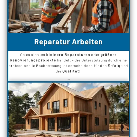
Reparatur Arbeiten
Ob es sich um
kleinere Reparaturen
oder
größere
Renovierungsprojekte
handelt – die Unterstützung durch eine
professionelle Baubetreuung ist entscheidend für den
Erfolg
und
die
Qualität!
...