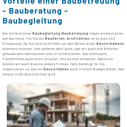
Vorteile einer Baubetreuung
B
U
B
F
- Bauberatung -
G
F
T
F
B
Baubegleitung
E
T
R
B
P
Die Vorteile einer
Baubegleitung Baubetreuung
liegen eindeutig klar
H
auf der Hand: Für Sie als
Bauherren
,
Architekten
ist es eine Zeit
B
P
Einsparung. Da Sie sich nicht mehr um den Ablauf eines
Bauvorhabens
D
kümmern müssen, zum anderen aber auch, das wir auch alle Arbeiten
B
genauestens überwachen und so sicherstellen, das eventuelle
Fremdfirmen auch Ihren Zeitplan, Ihre Kosten einhalten. Natürlich
M
können wir auch diverse andere Firmen, falls benötigt für Sie
G
organisieren, so das Ihr
Bauvorhaben
auch in Ihrem Budget bleibt. Das
F
dieses nicht überschritten wird.
B
F