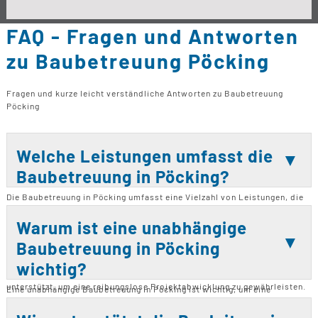
FAQ - Fragen und Antworten
zu Baubetreuung Pöcking
Fragen und kurze leicht verständliche Antworten zu Baubetreuung
Pöcking
Welche Leistungen umfasst die
Baubetreuung in Pöcking?
Die Baubetreuung in Pöcking umfasst eine Vielzahl von Leistungen, die
alle Phasen eines Bauprojekts abdecken. Dazu gehören die Betreuung
von Neubauten, Bausanierungen, Bau-Modernisierungen und Umbauten.
Warum ist eine unabhängige
Zusätzlich wird eine umfassende Bauberatung und Kaufberatung
Baubetreuung in Pöcking
angeboten. Die Baubetreuung sorgt dafür, dass alle Arbeiten genau
überwacht werden, um sicherzustellen, dass Zeitpläne und Budgets
wichtig?
eingehalten werden. Auch die Zusammenarbeit mit Architekten wird
unterstützt, um eine reibungslose Projektabwicklung zu gewährleisten.
Eine unabhängige Baubetreuung in Pöcking ist wichtig, um eine
kontinuierliche Unterstützung während des gesamten Bauprozesses zu
gewährleisten. Sie hilft, Fehler, Verzögerungen und Mehrkosten zu