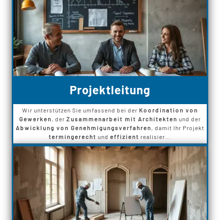
Projektleitung
Wir unterstützen Sie umfassend bei der
Koordination von
Gewerken
, der
Zusammenarbeit mit Architekten
und der
Abwicklung von Genehmigungsverfahren
, damit Ihr Projekt
termingerecht
und
effizient
realisier...