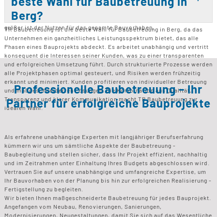
beste Wahl für Baubetreuung in
größeren oder komplexen Projekten ist eine frühzeitige Einbindung
entscheidend. Auch bei Sanierungen oder Umbauten ist die
Berg?
Unterstützung wertvoll. Je früher die Leistungen genutzt werden, desto
größer ist der Nutzen für das gesamte Bauvorhaben.
TR Baubetreuung ist die beste Wahl für Baubetreuung in Berg, da das
Unternehmen ein ganzheitliches Leistungsspektrum bietet, das alle
Phasen eines Bauprojekts abdeckt. Es arbeitet unabhängig und vertritt
konsequent die Interessen seiner Kunden, was zu einer transparenten
und erfolgreichen Umsetzung führt. Durch strukturierte Prozesse werden
alle Projektphasen optimal gesteuert, und Risiken werden frühzeitig
erkannt und minimiert. Kunden profitieren von individueller Betreuung
Professionelle Baubetreuung – Ihr
und maßgeschneiderten Lösungen. Die Kombination aus Qualität,
Transparenz und klarer Kommunikation macht TR Baubetreuung zur
Partner für erfolgreiche Bauprojekte
idealen Wahl.
Als erfahrene unabhängige Experten mit langjähriger Berufserfahrung
kümmern wir uns um sämtliche Aspekte der Baubetreuung -
Baubegleitung und stellen sicher, dass Ihr Projekt effizient, nachhaltig
und im Zeitrahmen unter Einhaltung Ihres Budgets abgeschlossen wird.
Vertrauen Sie auf unsere unabhängige und umfangreiche Expertise, um
Ihr Bauvorhaben von der Planung bis hin zur erfolgreichen Realisierung -
Fertigstellung zu begleiten.
Wir bieten Ihnen maßgeschneiderte Baubetreuung für jedes Bauprojekt.
Angefangen vom Neubau, Renovierungen, Sanierungen,
Modernisierungen, Neugestaltungen, damit Sie sich auf das Wesentliche