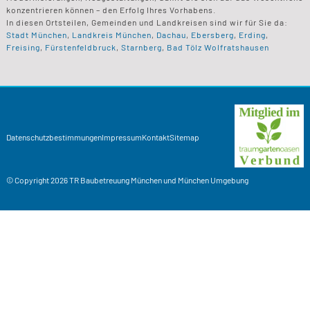
konzentrieren können – den Erfolg Ihres Vorhabens.
In diesen Ortsteilen, Gemeinden und Landkreisen sind wir für Sie da:
Stadt München
,
Landkreis München
,
Dachau
,
Ebersberg
,
Erding
,
Freising
,
Fürstenfeldbruck
,
Starnberg
,
Bad Tölz Wolfratshausen
Datenschutzbestimmungen
Impressum
Kontakt
Sitemap
© Copyright 2026
TR Baubetreuung
München und München Umgebung