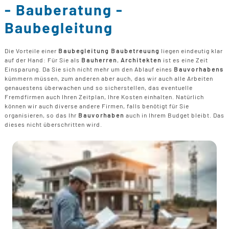
B
U
- Bauberatung -
B
F
G
F
T
Baubegleitung
F
B
E
T
R
B
Die Vorteile einer
Baubegleitung Baubetreuung
liegen eindeutig klar
P
auf der Hand: Für Sie als
Bauherren
,
Architekten
ist es eine Zeit
H
Einsparung. Da Sie sich nicht mehr um den Ablauf eines
Bauvorhabens
B
P
kümmern müssen, zum anderen aber auch, das wir auch alle Arbeiten
D
genauestens überwachen und so sicherstellen, das eventuelle
B
Fremdfirmen auch Ihren Zeitplan, Ihre Kosten einhalten. Natürlich
können wir auch diverse andere Firmen, falls benötigt für Sie
M
organisieren, so das Ihr
Bauvorhaben
auch in Ihrem Budget bleibt. Das
G
dieses nicht überschritten wird.
F
B
F