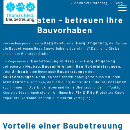
Baubetreuung
Sie sind hier:
Starnberg
Berg
Bauberatung Berg Baubegleitung
Wir beraten - betreuen Ihre
Ho
Bauvorhaben
Lei
>
Sie suchen jemanden in
Berg 82335
oder
Berg Umgebung
, der für Sie
die Baubetreuung Ihres Bauvorhabens übernimmt? Dann sind Sie bei
B
>
uns an der Richtigen Stelle.
Pro
Im Zuge unserer
Baubetreuung in Berg
oder
Berg Umgebung
B
P
betreuen wir
Neubau
,
Bausanierungen
,
Bau Modernisierungen
,
Ser
>
oder
Umbau
bieten Ihnen auch
Bauberatungen
oder
B
Kaufberatungen
. Natürlich arbeiten wir dabei gerne auch mit Ihren
S
>
P
B
Architekten
zusammen, damit Sie Ihre Kontrolle für Ihr
Bauvorhaben
Kos
K
auch immer im Überblick haben und keine Überraschungen in Punkto
R
>
Kosten erleben. Auch stehen wir Ihnen bei
Fix & Flip
Projekten (Kaufe,
K
A
Repariere, Verkaufe) ebenfalls immer zur Verfügung.
B
Üb
>
T
Un
B
B
D
T
>
B
W
P
D
Kon
Vorteile einer Baubetreuung
F
B
W