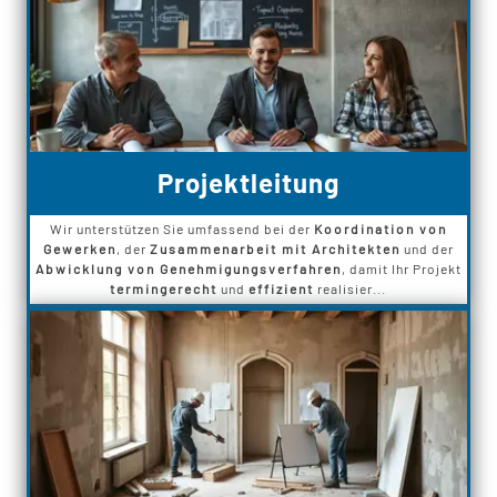
Projektleitung
Wir unterstützen Sie umfassend bei der
Koordination von
Gewerken
, der
Zusammenarbeit mit Architekten
und der
Abwicklung von Genehmigungsverfahren
, damit Ihr Projekt
termingerecht
und
effizient
realisier...