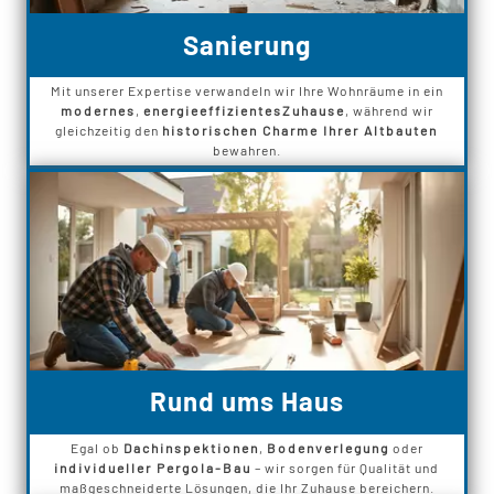
Sanierung
Mit unserer Expertise verwandeln wir Ihre Wohnräume in ein
modernes
,
energieeffizientes
Zuhause
, während wir
gleichzeitig den
historischen Charme Ihrer Altbauten
bewahren.
Rund ums Haus
Egal ob
Dachinspektionen
,
Bodenverlegung
oder
individueller Pergola-Bau
– wir sorgen für Qualität und
maßgeschneiderte Lösungen, die Ihr Zuhause bereichern.