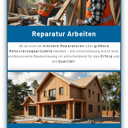
Reparatur Arbeiten
Ob es sich um
kleinere Reparaturen
oder
größere
Renovierungsprojekte
handelt – die Unterstützung durch eine
professionelle Baubetreuung ist entscheidend für den
Erfolg
und
die
Qualität!
...