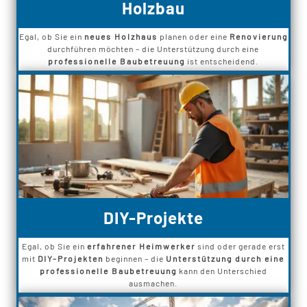
Holzbau
Egal, ob Sie ein
neues Holzhaus
planen oder eine
Renovierung
durchführen möchten – die Unterstützung durch eine
professionelle Baubetreuung
ist entscheidend.
DIY-Projekte
Egal, ob Sie ein
erfahrener Heimwerker
sind oder gerade erst
mit
DIY-Projekten
beginnen – die
Unterstützung durch eine
professionelle Baubetreuung
kann den Unterschied
ausmachen.