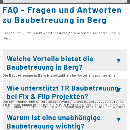
FAQ - Fragen und Antworten
zu Baubetreuung in Berg
Fragen und kurze leicht verständliche Antworten zu Baubetreuung in
Berg
Welche Vorteile bietet die
Baubetreuung in Berg?
Die Baubetreuung in Berg bietet zahlreiche Vorteile, darunter eine
erhebliche Zeitersparnis für Bauherren und Architekten. Durch die
Überwachung aller Arbeiten wird sichergestellt, dass Fremdfirmen ihre
Wie unterstützt TR Baubetreuung
Zeitpläne und Kosten einhalten. Zudem können bei Bedarf weitere
bei Fix & Flip Projekten?
Firmen organisiert werden, um das Bauvorhaben im Budget zu halten.
Die kontinuierliche Unterstützung während des Bauprozesses sorgt für
TR Baubetreuung steht bei Fix & Flip Projekten stets zur Verfügung und
eine sichere und transparente Umsetzung des Projekts. Risiken werden
bietet umfassende Unterstützung. Das Unternehmen übernimmt die
frühzeitig erkannt und minimiert, was die Effizienz des gesamten
Organisation und Überwachung der notwendigen Reparaturen, um
Warum ist eine unabhängige
Bauvorhabens erhöht.
sicherzustellen, dass alle Arbeiten den Qualitätsstandards entsprechen.
Baubetreuung wichtig?
Durch die enge Zusammenarbeit mit Architekten und anderen