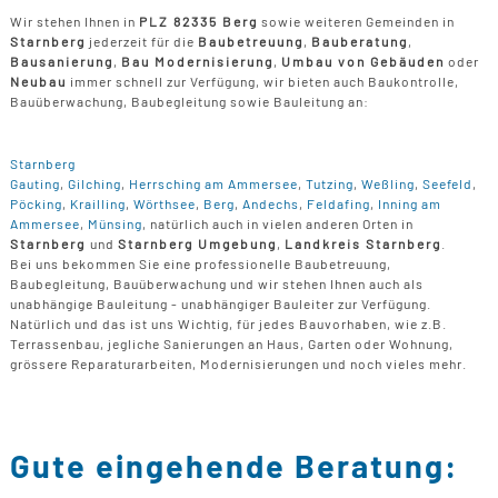
Wir stehen Ihnen in
PLZ 82335 Berg
sowie weiteren Gemeinden in
Starnberg
jederzeit für die
Baubetreuung
,
Bauberatung
,
Bausanierung
,
Bau Modernisierung
,
Umbau von Gebäuden
oder
Neubau
immer schnell zur Verfügung, wir bieten auch Baukontrolle,
Bauüberwachung, Baubegleitung sowie Bauleitung an:
Starnberg
Gauting
,
Gilching
,
Herrsching am Ammersee
,
Tutzing
,
Weßling
,
Seefeld
,
Pöcking
,
Krailling
,
Wörthsee
,
Berg
,
Andechs
,
Feldafing
,
Inning am
Ammersee
,
Münsing
, natürlich auch in vielen anderen Orten in
Starnberg
und
Starnberg Umgebung
,
Landkreis Starnberg
.
Bei uns bekommen Sie eine professionelle Baubetreuung,
Baubegleitung, Bauüberwachung und wir stehen Ihnen auch als
unabhängige Bauleitung - unabhängiger Bauleiter zur Verfügung.
Natürlich und das ist uns Wichtig, für jedes Bauvorhaben, wie z.B.
Terrassenbau, jegliche Sanierungen an Haus, Garten oder Wohnung,
grössere Reparaturarbeiten, Modernisierungen und noch vieles mehr.
Gute eingehende Beratung: