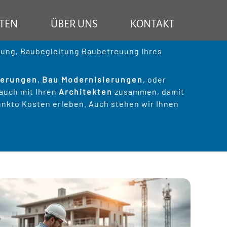
Fürstenfeldbruck
Seefeld
Sie sind hier:
TEN
ÜBER UNS
KONTAKT
München: Ihr Partner für Bauprojekte
Mehr Information über TR Baubetreuung
eitung, Baubegleitung Baubetreuung Ihres
ierungen
,
Bau Modernisierungen
, oder
 auch mit Ihren
Architekten
zusammen, damit
 vor dem Hauskauf
nkto Kosten erleben. Auch stehen wir Ihnen
ektion
pensanierung
tung
ppenbau
rlegen
verbauen