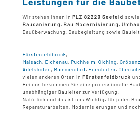
Leistungen für die Baube
Wir stehen Ihnen in
PLZ 82229 Seefeld
sowie
Bausanierung
,
Bau Modernisierung
,
Umbau
Bauüberwachung, Baubegleitung sowie Baulei
Fürstenfeldbruck
,
Maisach
,
Eichenau
,
Puchheim
,
Olching
,
Gröbenz
Adelshofen
,
Mammendorf
,
Egenhofen
,
Obersch
vielen anderen Orten in
Fürstenfeldbruck
un
Bei uns bekommen Sie eine professionelle Bau
unabhängiger Bauleiter zur Verfügung.
Natürlich und das ist uns Wichtig, für jedes B
Reparaturarbeiten, Modernisierungen und noch