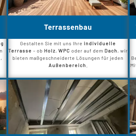
Terrassenbau
ng
Gestalten Sie mit uns Ihre
individuelle
en
Terrasse
– ob
Holz
,
WPC
oder auf dem
Dach
, wir
,
bieten maßgeschneiderte Lösungen für jeden
B
Außenbereich
.
Mi