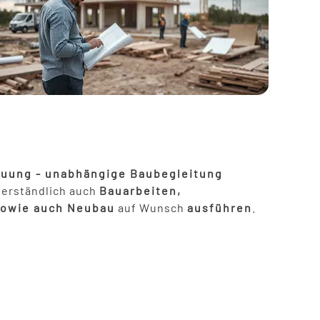
nbauen
and
bauen
taikanlagen
euung - unabhängige Baubegleitung
verständlich auch
Bauarbeiten,
sowie auch Neubau
auf Wunsch
ausführen
.