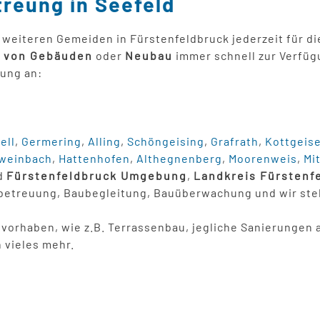
treung in Seefeld
 weiteren Gemeiden in Fürstenfeldbruck jederzeit für d
 von Gebäuden
oder
Neubau
immer schnell zur Verfügu
tung an:
ell
,
Germering
,
Alling
,
Schöngeising
,
Grafrath
,
Kottgeise
weinbach
,
Hattenhofen
,
Althegnenberg
,
Moorenweis
,
Mi
d
Fürstenfeldbruck Umgebung
,
Landkreis Fürstenf
betreuung, Baubegleitung, Bauüberwachung und wir steh
auvorhaben, wie z.B. Terrassenbau, jegliche Sanierunge
 vieles mehr.