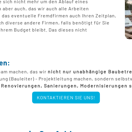
ie sich nicht mehr um den Ablauf eines
Garagensanierung
Türen ei
ber auch, das wir auch alle Arbeiten
 das eventuelle Fremdfirmen auch Ihren Zeitplan,
h diverse andere Firmen, falls benötigt für Sie
Energetische Sanierung im bewohnten Zust
Pergola 
Ihrem Budget bleibt. Das dieses nicht
Photovol
en:
ksam machen, das wir
nicht nur unabhängige Baubetr
ung (Bauleiter) - Projektleitung machen, sondern selbst
, Renovierungen, Sanierungen, Modernisierungen 
KONTAKTIEREN SIE UNS!