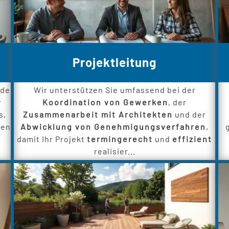
Projektleitung
nde
Wir unterstützen Sie umfassend bei der
r
Koordination von Gewerken
, der
s,
Zusammenarbeit mit Architekten
und der
ren
Abwicklung von Genehmigungsverfahren
,
damit Ihr Projekt
termingerecht
und
effizient
realisier...