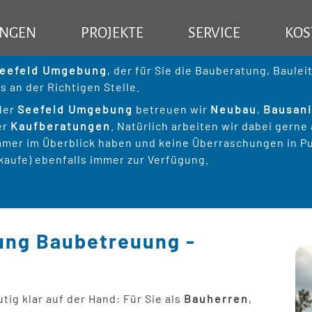
uberatung
hre Bauvorhaben
UNGEN
PROJEKTE
SERVICE
KOS
ng – Ihr Partner für effiziente Bauprojekte
Professionelle Baubetreuung 
eefeld Umgebung
, der für Sie die Bauberatung, Baul
 an der Richtigen Stelle.
ung
Baubetreuung für Privatkunden
der
Seefeld Umgebung
betreuen wir
Neubau
,
Bausan
er
Kaufberatungen
. Natürlich arbeiten wir dabei gerne
Baubetreuung für Hausverwaltungen
Kernsanierung
Rund ums Haus
Beratung
mer im Überblick haben und keine Überraschungen in Pu
kaufe) ebenfalls immer zur Verfügung.
Baubetreuung für Architekten
Altbausanierung
Treppenbau Treppensanierung
Dachinsp
FAQ Trep
Bodensanierung
Dachwar
FAQ Tre
tung Baubetreuung -
Badsanierung
Böden ve
Balkonsanierung
Fenster 
tig klar auf der Hand: Für Sie als
Bauherren
,