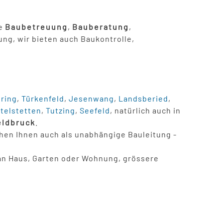
ie
Baubetreuung
,
Bauberatung
,
ng, wir bieten auch Baukontrolle,
ring
,
Türkenfeld
,
Jesenwang
,
Landsberied
,
ttelstetten
,
Tutzing
,
Seefeld
, natürlich auch in
eldbruck
.
en Ihnen auch als unabhängige Bauleitung -
n an Haus, Garten oder Wohnung, grössere