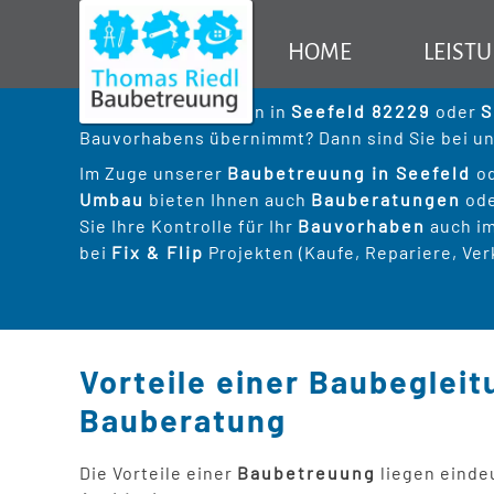
Baubetreuung Ba
Wir beraten - betreuen I
HOME
LEIST
Seefeld Baubegleitung
TR Baubetreuu
Sie suchen jemanden in
Seefeld 82229
oder
S
Bauvorhabens übernimmt? Dann sind Sie bei uns
Baubetreu
Im Zuge unserer
Baubetreuung in Seefeld
o
Umbau
bieten Ihnen auch
Bauberatungen
od
Sanierung
Sie Ihre Kontrolle für Ihr
Bauvorhaben
auch im
bei
Fix & Flip
Projekten (Kaufe, Repariere, Ver
Vorteile einer Baubeglei
Bauberatung
Die Vorteile einer
Baubetreuung
liegen eindeu