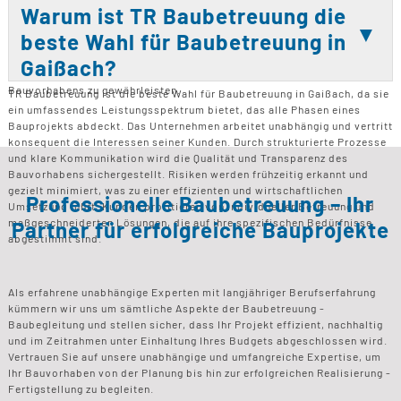
Bauleistungen den festgelegten Qualitätsstandards entsprechen. Durch
Warum ist TR Baubetreuung die
die kontinuierliche Überwachung können Abweichungen frühzeitig
beste Wahl für Baubetreuung in
erkannt und korrigiert werden. Die Baukontrolle sorgt dafür, dass der
Bauprozess im Zeit- und Kostenrahmen bleibt. Sie ist ein
Gaißach?
entscheidender Faktor, um die Sicherheit und Effizienz des
Bauvorhabens zu gewährleisten.
TR Baubetreuung ist die beste Wahl für Baubetreuung in Gaißach, da sie
ein umfassendes Leistungsspektrum bietet, das alle Phasen eines
Bauprojekts abdeckt. Das Unternehmen arbeitet unabhängig und vertritt
konsequent die Interessen seiner Kunden. Durch strukturierte Prozesse
und klare Kommunikation wird die Qualität und Transparenz des
Bauvorhabens sichergestellt. Risiken werden frühzeitig erkannt und
gezielt minimiert, was zu einer effizienten und wirtschaftlichen
Professionelle Baubetreuung – Ihr
Umsetzung führt. Kunden profitieren von individueller Betreuung und
maßgeschneiderten Lösungen, die auf ihre spezifischen Bedürfnisse
Partner für erfolgreiche Bauprojekte
abgestimmt sind.
Als erfahrene unabhängige Experten mit langjähriger Berufserfahrung
kümmern wir uns um sämtliche Aspekte der Baubetreuung -
Baubegleitung und stellen sicher, dass Ihr Projekt effizient, nachhaltig
und im Zeitrahmen unter Einhaltung Ihres Budgets abgeschlossen wird.
Vertrauen Sie auf unsere unabhängige und umfangreiche Expertise, um
Ihr Bauvorhaben von der Planung bis hin zur erfolgreichen Realisierung -
Fertigstellung zu begleiten.