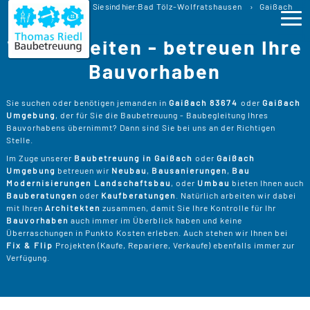
Baubetreuung
Sie sind hier:
Bad Tölz-Wolfratshausen
Gaißach
Baubegleitung Gaißach Bauberatung
Wir begleiten - betreuen Ihre
Ho
Bauvorhaben
Lei
>
Sie suchen oder benötigen jemanden in
Gaißach 83674
oder
Gaißach
Umgebung
, der für Sie die Baubetreuung - Baubegleitung Ihres
B
>
Bauvorhabens übernimmt? Dann sind Sie bei uns an der Richtigen
Pro
Stelle.
B
P
Im Zuge unserer
Baubetreuung in Gaißach
oder
Gaißach
Ser
>
Umgebung
betreuen wir
Neubau
,
Bausanierungen
,
Bau
B
Modernisierungen Landschaftsbau
, oder
Umbau
bieten Ihnen auch
S
>
P
B
Bauberatungen
oder
Kaufberatungen
. Natürlich arbeiten wir dabei
Kos
K
mit Ihren
Architekten
zusammen, damit Sie Ihre Kontrolle für Ihr
R
>
Bauvorhaben
auch immer im Überblick haben und keine
K
A
Überraschungen in Punkto Kosten erleben. Auch stehen wir Ihnen bei
B
Üb
>
T
Fix & Flip
Projekten (Kaufe, Repariere, Verkaufe) ebenfalls immer zur
Un
B
B
Verfügung.
D
T
>
B
W
P
D
Kon
F
B
W