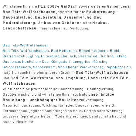
Wir stehen Ihnen in
PLZ 83674 Gaißach
sowie weiteren Gemeinden in
Bad Tölz-Wolfratshausen
jederzeit für die
Baubetreuung -
Baubegleitung
,
Bauberatung
,
Bausanierung
,
Bau
Modernisierung
,
Umbau von Gebäuden
oder
Neubau,
Landschaftsbau
immer schnell zur Verfügung:
Bad Tölz-Wolfratshausen
,
Bad Tölz
,
Wolfratshausen
,
Bad Heilbrunn
,
Benediktbeuern
,
Bichl
,
Dietramszell
,
Egling
,
Eurasburg
,
Gaißach
,
Geretsried
,
Greiling
,
Icking
,
Jachenau
,
Kochel am See
,
Königsdorf
,
Lenggries
,
Münsing
,
Reichersbeuern
,
Sachsenkam
,
Schlehdorf
,
Wackersberg
,
Pupplinger Au
,
natürlich auch in vielen anderen Orten in
Bad Tölz-Wolfratshausen
und
Bad Tölz-Wolfratshausen Umgebung
,
Landkreis Bad Tölz-
Wolfratshausen
.
Wir bieten eine professionelle Baubetreuung - Baubegleitung,
Bauüberwachung und wir stehen Ihnen auch als
unabhängige
Bauleitung - unabhängiger Bauleiter
zur Verfügung.
Natürlich, das ist uns Wichtig, für jedes Bauvorhaben, wie z.B.
Terrassenbau, jegliche Sanierungen an Haus, Garten oder Wohnung,
grössere Reparaturarbeiten, Modernisierungen, Landschaftsbau und
noch vieles mehr.