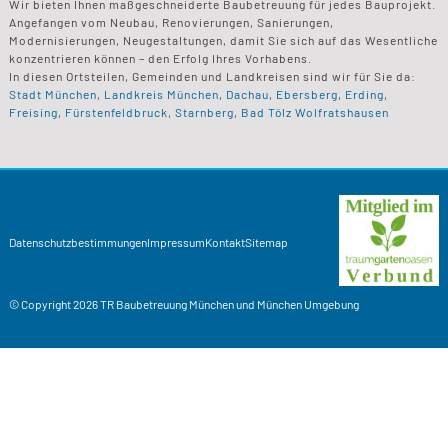
Wir bieten Ihnen maßgeschneiderte Baubetreuung für jedes Bauprojekt.
Angefangen vom Neubau, Renovierungen, Sanierungen,
Modernisierungen, Neugestaltungen, damit Sie sich auf das Wesentliche
konzentrieren können – den Erfolg Ihres Vorhabens.
In diesen Ortsteilen, Gemeinden und Landkreisen sind wir für Sie da:
Stadt München
,
Landkreis München
,
Dachau
,
Ebersberg
,
Erding
,
Freising
,
Fürstenfeldbruck
,
Starnberg
,
Bad Tölz Wolfratshausen
Datenschutzbestimmungen
Impressum
Kontakt
Sitemap
© Copyright 2026
TR Baubetreuung
München und München Umgebung