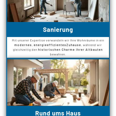
Sanierung
Mit unserer Expertise verwandeln wir Ihre Wohnräume in ein
modernes
,
energieeffizientes
Zuhause
, während wir
gleichzeitig den
historischen Charme Ihrer Altbauten
bewahren.
Rund ums Haus