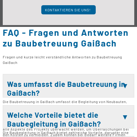
KONTAKTIEREN SIE UNS!
FAQ - Fragen und Antworten
zu Baubetreuung Gaißach
Fragen und kurze leicht verständliche Antworten zu Baubetreuung
Gaißach
Was umfasst die Baubetreuung in
Gaißach?
Die Baubetreuung in Gaißach umfasst die Begleitung von Neubauten,
Bausanierungen, Modernisierungen, Landschaftsbau und Umbauten. Sie
beinhaltet auch Bauberatungen und Kaufberatungen, um sicherzustellen,
Welche Vorteile bietet die
dass Bauherren stets die Kontrolle über ihr Bauvorhaben behalten.
Baubegleitung in Gaißach?
Durch die Zusammenarbeit mit Architekten wird gewährleistet, dass
alle Aspekte des Projekts überwacht werden, um Überraschungen bei
Die Baubegleitung in Gaißach bietet zahlreiche Vorteile, darunter eine
den Kosten zu vermeiden. Zudem können bei Bedarf weitere Firmen