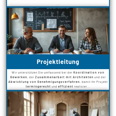
...
Projektleitung
Wir unterstützen Sie umfassend bei der
Koordination von
Gewerken
, der
Zusammenarbeit mit Architekten
und der
Abwicklung von Genehmigungsverfahren
, damit Ihr Projekt
termingerecht
und
effizient
realisier...