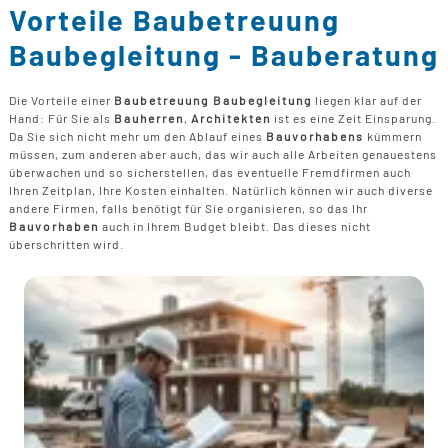
B
U
B
Vorteile Baubetreuung
F
G
F
T
Baubegleitung - Bauberatung
F
B
E
T
R
B
Die Vorteile einer
Baubetreuung Baubegleitung
liegen klar auf der
P
Hand: Für Sie als
Bauherren
,
Architekten
ist es eine Zeit Einsparung.
H
Da Sie sich nicht mehr um den Ablauf eines
Bauvorhabens
kümmern
B
P
müssen, zum anderen aber auch, das wir auch alle Arbeiten genauestens
D
überwachen und so sicherstellen, das eventuelle Fremdfirmen auch
B
Ihren Zeitplan, Ihre Kosten einhalten. Natürlich können wir auch diverse
andere Firmen, falls benötigt für Sie organisieren, so das Ihr
M
Bauvorhaben
auch in Ihrem Budget bleibt. Das dieses nicht
G
überschritten wird.
F
B
F