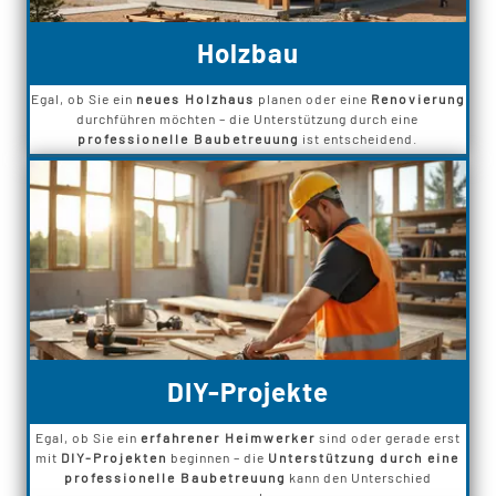
Holzbau
Egal, ob Sie ein
neues Holzhaus
planen oder eine
Renovierung
durchführen möchten – die Unterstützung durch eine
professionelle Baubetreuung
ist entscheidend.
DIY-Projekte
Egal, ob Sie ein
erfahrener Heimwerker
sind oder gerade erst
mit
DIY-Projekten
beginnen – die
Unterstützung durch eine
professionelle Baubetreuung
kann den Unterschied