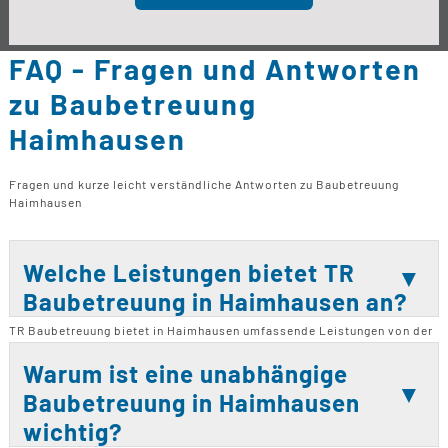
FAQ - Fragen und Antworten
zu Baubetreuung
Haimhausen
Fragen und kurze leicht verständliche Antworten zu Baubetreuung
Haimhausen
Welche Leistungen bietet TR
Baubetreuung in Haimhausen an?
TR Baubetreuung bietet in Haimhausen umfassende Leistungen von der
Baubetreuung über Bauleitung bis hin zur Baukontrolle und Bauberatung
an. Sie betreuen Projekte von der ersten Idee bis zur Fertigstellung,
Warum ist eine unabhängige
einschließlich Neubauten, Sanierungen und Modernisierungen. Die
Baubetreuung in Haimhausen
Baubetreuung sorgt für eine kontinuierliche Unterstützung während des
gesamten Bauprozesses. Bauleitung und Baukontrolle gewährleisten
wichtig?
die Einhaltung von Qualitätsstandards und Zeitplänen. Zusätzlich bietet