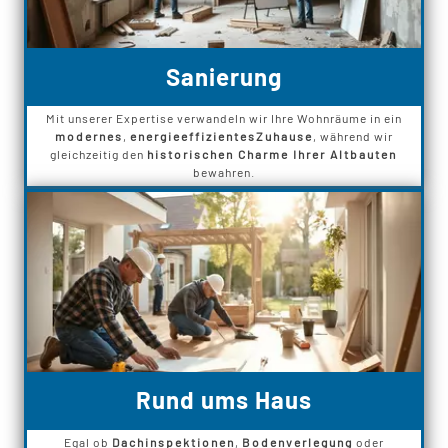
Sanierung
Mit unserer Expertise verwandeln wir Ihre Wohnräume in ein
modernes
,
energieeffizientes
Zuhause
, während wir
gleichzeitig den
historischen Charme Ihrer Altbauten
bewahren.
Rund ums Haus
Egal ob
Dachinspektionen
,
Bodenverlegung
oder