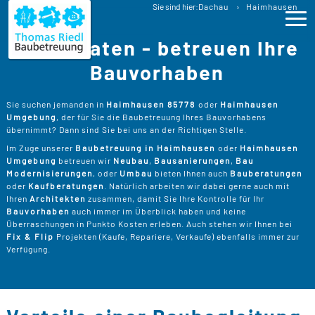
Baubetreuung
Sie sind hier:
Dachau
Haimhausen
Bauberatung Haimhausen Baubegleitung
Wir beraten - betreuen Ihre
Ho
Bauvorhaben
Lei
>
Sie suchen jemanden in
Haimhausen 85778
oder
Haimhausen
Umgebung
, der für Sie die Baubetreuung Ihres Bauvorhabens
B
>
übernimmt? Dann sind Sie bei uns an der Richtigen Stelle.
Pro
Im Zuge unserer
Baubetreuung in Haimhausen
oder
Haimhausen
B
P
Umgebung
betreuen wir
Neubau
,
Bausanierungen
,
Bau
Ser
>
Modernisierungen
, oder
Umbau
bieten Ihnen auch
Bauberatungen
B
oder
Kaufberatungen
. Natürlich arbeiten wir dabei gerne auch mit
S
>
P
B
Ihren
Architekten
zusammen, damit Sie Ihre Kontrolle für Ihr
Kos
K
Bauvorhaben
auch immer im Überblick haben und keine
R
>
Überraschungen in Punkto Kosten erleben. Auch stehen wir Ihnen bei
K
A
Fix & Flip
Projekten (Kaufe, Repariere, Verkaufe) ebenfalls immer zur
B
Üb
>
T
Verfügung.
Un
B
B
D
T
>
B
W
P
D
Kon
F
B
W