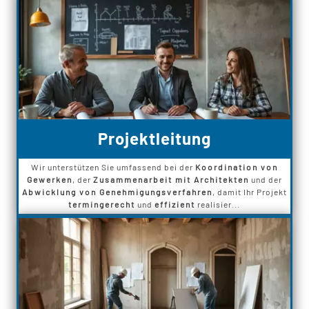
Projektleitung
Wir unterstützen Sie umfassend bei der
Koordination von
Gewerken
, der
Zusammenarbeit mit Architekten
und der
Abwicklung von Genehmigungsverfahren
, damit Ihr Projekt
termingerecht
und
effizient
realisier...