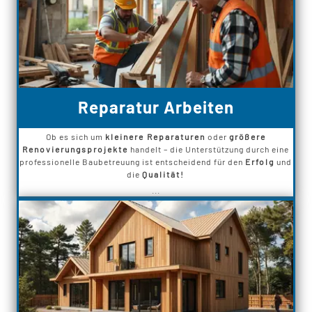
Reparatur Arbeiten
Ob es sich um
kleinere Reparaturen
oder
größere
Renovierungsprojekte
handelt – die Unterstützung durch eine
professionelle Baubetreuung ist entscheidend für den
Erfolg
und
die
Qualität!
...