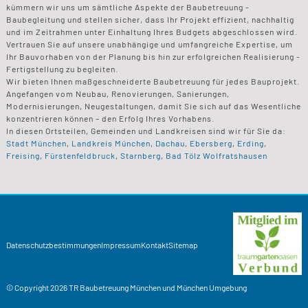
kümmern wir uns um sämtliche Aspekte der Baubetreuung -
Baubegleitung und stellen sicher, dass Ihr Projekt effizient, nachhaltig
und im Zeitrahmen unter Einhaltung Ihres Budgets abgeschlossen wird.
Vertrauen Sie auf unsere unabhängige und umfangreiche Expertise, um
Ihr Bauvorhaben von der Planung bis hin zur erfolgreichen Realisierung -
Fertigstellung zu begleiten.
Wir bieten Ihnen maßgeschneiderte Baubetreuung für jedes Bauprojekt.
Angefangen vom Neubau, Renovierungen, Sanierungen,
Modernisierungen, Neugestaltungen, damit Sie sich auf das Wesentliche
konzentrieren können – den Erfolg Ihres Vorhabens.
In diesen Ortsteilen, Gemeinden und Landkreisen sind wir für Sie da:
Stadt München
,
Landkreis München
,
Dachau
,
Ebersberg
,
Erding
,
Freising
,
Fürstenfeldbruck
,
Starnberg
,
Bad Tölz Wolfratshausen
Datenschutzbestimmungen
Impressum
Kontakt
Sitemap
© Copyright 2026
TR Baubetreuung
München und München Umgebung