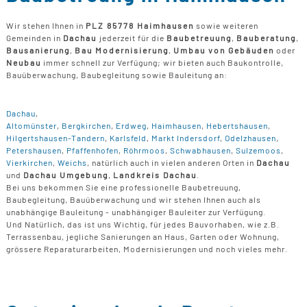
Wir stehen Ihnen in
PLZ 85778 Haimhausen
sowie weiteren
Gemeinden in
Dachau
jederzeit für die
Baubetreuung
,
Bauberatung
,
Bausanierung
,
Bau Modernisierung
,
Umbau von Gebäuden
oder
Neubau
immer schnell zur Verfügung; wir bieten auch Baukontrolle,
Bauüberwachung, Baubegleitung sowie Bauleitung an:
Dachau
,
Altomünster
,
Bergkirchen
,
Erdweg
,
Haimhausen
,
Hebertshausen
,
Hilgertshausen-Tandern
,
Karlsfeld
,
Markt Indersdorf
,
Odelzhausen
,
Petershausen
,
Pfaffenhofen
,
Röhrmoos
,
Schwabhausen
,
Sulzemoos
,
Vierkirchen
,
Weichs
, natürlich auch in vielen anderen Orten in
Dachau
und
Dachau Umgebung
,
Landkreis Dachau
.
Bei uns bekommen Sie eine professionelle Baubetreuung,
Baubegleitung, Bauüberwachung und wir stehen Ihnen auch als
unabhängige Bauleitung - unabhängiger Bauleiter zur Verfügung.
Und Natürlich, das ist uns Wichtig, für jedes Bauvorhaben, wie z.B.
Terrassenbau, jegliche Sanierungen an Haus, Garten oder Wohnung,
grössere Reparaturarbeiten, Modernisierungen und noch vieles mehr.