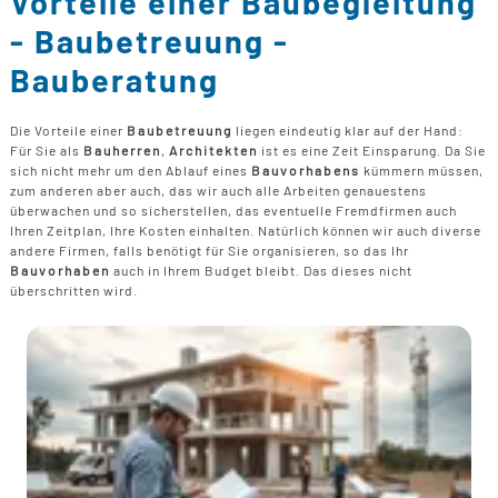
Vorteile einer Baubegleitung
B
U
B
F
- Baubetreuung -
G
F
T
F
B
Bauberatung
E
T
R
B
P
Die Vorteile einer
Baubetreuung
liegen eindeutig klar auf der Hand:
H
Für Sie als
Bauherren
,
Architekten
ist es eine Zeit Einsparung. Da Sie
B
P
sich nicht mehr um den Ablauf eines
Bauvorhabens
kümmern müssen,
D
zum anderen aber auch, das wir auch alle Arbeiten genauestens
B
überwachen und so sicherstellen, das eventuelle Fremdfirmen auch
Ihren Zeitplan, Ihre Kosten einhalten. Natürlich können wir auch diverse
M
andere Firmen, falls benötigt für Sie organisieren, so das Ihr
G
Bauvorhaben
auch in Ihrem Budget bleibt. Das dieses nicht
F
überschritten wird.
B
F