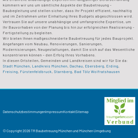
kümmern wir uns um sämtliche Aspekte der Baubetreuung -
Baubegleitung und stellen sicher, dass Ihr Projekt effizient, nachhaltig
und im Zeitrahmen unter Einhaltung Ihres Budgets abgeschlossen wird.
Vertrauen Sie auf unsere unabhängige und umfangreiche Expertise, um
Ihr Bauvorhaben von der Planung bis hin zur erfolgreichen Realisierung -
Fertigstellung zu begleiten.
Wir bieten Ihnen maßgeschneiderte Baubetreuung für jedes Bauprojekt.
Angefangen vom Neubau, Renovierungen, Sanierungen,
Modernisierungen, Neugestaltungen, damit Sie sich auf das Wesentliche
konzentrieren können – den Erfolg Ihres Vorhabens.
In diesen Ortsteilen, Gemeinden und Landkreisen sind wir für Sie da:
Stadt München
,
Landkreis München
,
Dachau
,
Ebersberg
,
Erding
,
Freising
,
Fürstenfeldbruck
,
Starnberg
,
Bad Tölz Wolfratshausen
Datenschutzbestimmungen
Impressum
Kontakt
Sitemap
© Copyright 2026
TR Baubetreuung
München und München Umgebung