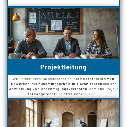
...
Projektleitung
Wir unterstützen Sie umfassend bei der
Koordination von
Gewerken
, der
Zusammenarbeit mit Architekten
und der
Abwicklung von Genehmigungsverfahren
, damit Ihr Projekt
termingerecht
und
effizient
realisier...