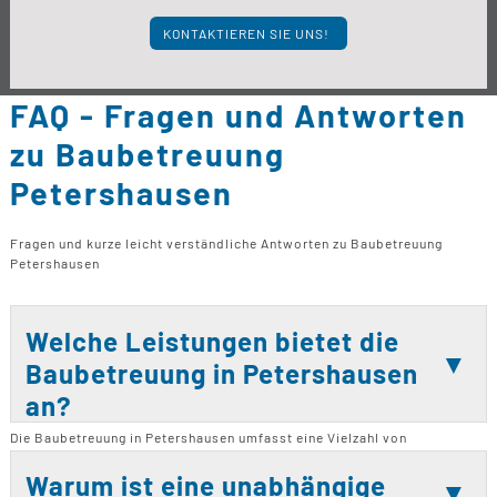
KONTAKTIEREN SIE UNS!
FAQ - Fragen und Antworten
zu Baubetreuung
Petershausen
Fragen und kurze leicht verständliche Antworten zu Baubetreuung
Petershausen
Welche Leistungen bietet die
Baubetreuung in Petershausen
an?
Die Baubetreuung in Petershausen umfasst eine Vielzahl von
Leistungen, die von Neubauten über Bausanierungen bis hin zu
Modernisierungen und Umbauten reichen. Zudem werden
Warum ist eine unabhängige
Bauberatungen und Kaufberatungen angeboten, um Bauherren bei ihren