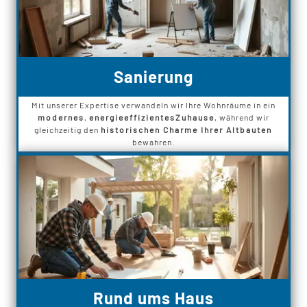
Sanierung
Mit unserer Expertise verwandeln wir Ihre Wohnräume in ein
modernes
,
energieeffizientes
Zuhause
, während wir
gleichzeitig den
historischen Charme Ihrer Altbauten
bewahren.
Rund ums Haus