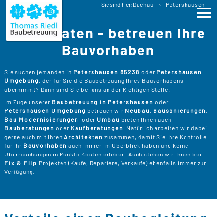
Baubetreuung
Sie sind hier:
Dachau
Petershausen
Bauberatung Petershausen Baubegleitung
Wir beraten - betreuen Ihre
Ho
Bauvorhaben
Lei
>
Sie suchen jemanden in
Petershausen 85238
oder
Petershausen
Umgebung
, der für Sie die Baubetreuung Ihres Bauvorhabens
B
>
übernimmt? Dann sind Sie bei uns an der Richtigen Stelle.
Pro
Im Zuge unserer
Baubetreuung in Petershausen
oder
B
P
Petershausen Umgebung
betreuen wir
Neubau
,
Bausanierungen
,
Ser
>
Bau Modernisierungen
, oder
Umbau
bieten Ihnen auch
B
Bauberatungen
oder
Kaufberatungen
. Natürlich arbeiten wir dabei
S
>
P
B
gerne auch mit Ihren
Architekten
zusammen, damit Sie Ihre Kontrolle
Kos
K
für Ihr
Bauvorhaben
auch immer im Überblick haben und keine
R
>
Überraschungen in Punkto Kosten erleben. Auch stehen wir Ihnen bei
K
A
Fix & Flip
Projekten (Kaufe, Repariere, Verkaufe) ebenfalls immer zur
B
Üb
>
T
Verfügung.
Un
B
B
D
T
>
B
W
P
D
Kon
F
B
W