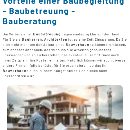
Vorteile einer Baubegleitung
B
U
B
F
- Baubetreuung -
G
F
T
F
B
Bauberatung
E
T
R
B
P
Die Vorteile einer
Baubetreuung
liegen eindeutig klar auf der Hand:
H
Für Sie als
Bauherren
,
Architekten
ist es eine Zeit Einsparung. Da Sie
B
P
sich nicht mehr um den Ablauf eines
Bauvorhabens
kümmern müssen,
D
zum anderen aber auch, das wir auch alle Arbeiten genauestens
B
überwachen und so sicherstellen, das eventuelle Fremdfirmen auch
Ihren Zeitplan, Ihre Kosten einhalten. Natürlich können wir auch diverse
M
andere Firmen, falls benötigt für Sie organisieren, so das Ihr
G
Bauvorhaben
auch in Ihrem Budget bleibt. Das dieses nicht
F
überschritten wird.
B
F