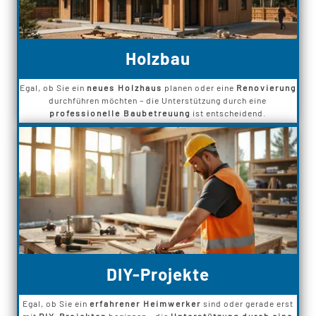
Holzbau
Egal, ob Sie ein
neues Holzhaus
planen oder eine
Renovierung
durchführen möchten – die Unterstützung durch eine
professionelle Baubetreuung
ist entscheidend.
DIY-Projekte
Egal, ob Sie ein
erfahrener Heimwerker
sind oder gerade erst
mit
DIY-Projekten
beginnen – die
Unterstützung durch eine