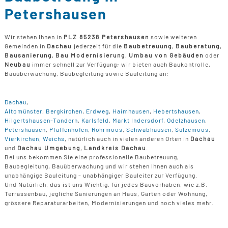
Petershausen
Wir stehen Ihnen in
PLZ 85238 Petershausen
sowie weiteren
Gemeinden in
Dachau
jederzeit für die
Baubetreuung
,
Bauberatung
,
Bausanierung
,
Bau Modernisierung
,
Umbau von Gebäuden
oder
Neubau
immer schnell zur Verfügung; wir bieten auch Baukontrolle,
Bauüberwachung, Baubegleitung sowie Bauleitung an:
Dachau
,
Altomünster
,
Bergkirchen
,
Erdweg
,
Haimhausen
,
Hebertshausen
,
Hilgertshausen-Tandern
,
Karlsfeld
,
Markt Indersdorf
,
Odelzhausen
,
Petershausen
,
Pfaffenhofen
,
Röhrmoos
,
Schwabhausen
,
Sulzemoos
,
Vierkirchen
,
Weichs
, natürlich auch in vielen anderen Orten in
Dachau
und
Dachau Umgebung
,
Landkreis Dachau
.
Bei uns bekommen Sie eine professionelle Baubetreuung,
Baubegleitung, Bauüberwachung und wir stehen Ihnen auch als
unabhängige Bauleitung - unabhängiger Bauleiter zur Verfügung.
Und Natürlich, das ist uns Wichtig, für jedes Bauvorhaben, wie z.B.
Terrassenbau, jegliche Sanierungen an Haus, Garten oder Wohnung,
grössere Reparaturarbeiten, Modernisierungen und noch vieles mehr.