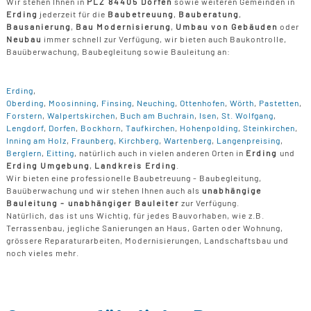
Wir stehen Ihnen in
PLZ 84405 Dorfen
sowie weiteren Gemeinden in
Erding
jederzeit für die
Baubetreuung
,
Bauberatung
,
Bausanierung
,
Bau Modernisierung
,
Umbau von Gebäuden
oder
Neubau
immer schnell zur Verfügung, wir bieten auch Baukontrolle,
Bauüberwachung, Baubegleitung sowie Bauleitung an:
Erding
,
Oberding
,
Moosinning
,
Finsing
,
Neuching
,
Ottenhofen
,
Wörth
,
Pastetten
,
Forstern
,
Walpertskirchen
,
Buch am Buchrain
,
Isen
,
St. Wolfgang
,
Lengdorf
,
Dorfen
,
Bockhorn
,
Taufkirchen
,
Hohenpolding
,
Steinkirchen
,
Inning am Holz
,
Fraunberg
,
Kirchberg
,
Wartenberg
,
Langenpreising
,
Berglern
,
Eitting
, natürlich auch in vielen anderen Orten in
Erding
und
Erding Umgebung
,
Landkreis Erding
.
Wir bieten eine professionelle Baubetreuung - Baubegleitung,
Bauüberwachung und wir stehen Ihnen auch als
unabhängige
Bauleitung - unabhängiger Bauleiter
zur Verfügung.
Natürlich, das ist uns Wichtig, für jedes Bauvorhaben, wie z.B.
Terrassenbau, jegliche Sanierungen an Haus, Garten oder Wohnung,
grössere Reparaturarbeiten, Modernisierungen, Landschaftsbau und
noch vieles mehr.