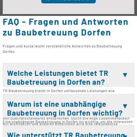
FAQ - Fragen und Antworten
zu Baubetreuung Dorfen
Fragen und kurze leicht verständliche Antworten zu Baubetreuung
Dorfen
Welche Leistungen bietet TR
Baubetreuung in Dorfen an?
TR Baubetreuung bietet in Dorfen umfassende Leistungen wie
Baubegleitung, Baubetreuung, Bauleitung, Baukontrolle und
Bauberatung an. Diese Dienstleistungen decken alle Phasen eines
Warum ist eine unabhängige
Bauprojekts ab, von der Planung bis zur Fertigstellung. Sie sorgen für
Baubetreuung in Dorfen wichtig?
eine kontinuierliche Unterstützung und stellen sicher, dass alle Arbeiten
den Qualitätsstandards entsprechen. Durch die enge Zusammenarbeit
Eine unabhängige Baubetreuung in Dorfen ist wichtig, um die Interessen
mit Architekten und anderen Beteiligten wird eine reibungslose
der Bauherren zu schützen und sicherzustellen, dass das Bauprojekt
Umsetzung des Bauvorhabens gewährleistet. Darüber hinaus bietet TR
effizient und innerhalb des Budgets umgesetzt wird. Sie bietet eine
Wie unterstützt TR Baubetreuung
Baubetreuung auch Kaufberatungen und Unterstützung bei Fix & Flip