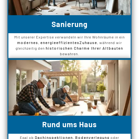
Sanierung
Mit unserer Expertise verwandeln wir Ihre Wohnräume in ein
modernes
,
energieeffizientes
Zuhause
, während wir
gleichzeitig den
historischen Charme Ihrer Altbauten
bewahren.
Rund ums Haus
Egal ob
Dachinspektionen
,
Bodenverlegung
oder