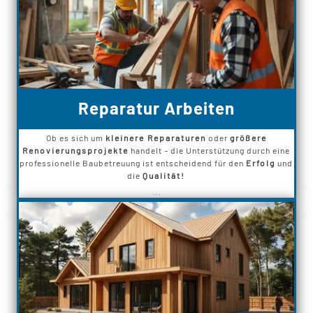
Reparatur Arbeiten
Ob es sich um
kleinere Reparaturen
oder
größere
Renovierungsprojekte
handelt – die Unterstützung durch eine
professionelle Baubetreuung ist entscheidend für den
Erfolg
und
die
Qualität!
...