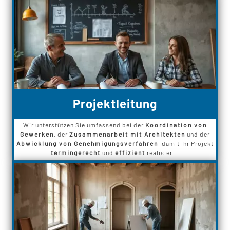
Projektleitung
Wir unterstützen Sie umfassend bei der
Koordination von
Gewerken
, der
Zusammenarbeit mit Architekten
und der
Abwicklung von Genehmigungsverfahren
, damit Ihr Projekt
termingerecht
und
effizient
realisier...