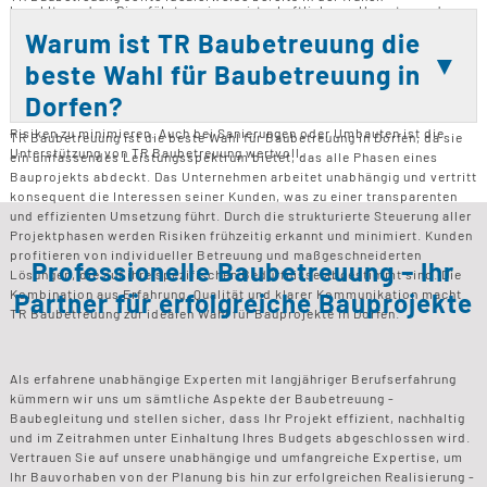
bezahlt werden. Dies führt zu einer wirtschaftlicheren Umsetzung des
Planungsphase eines Bauprojekts in Dorfen eingebunden werden. Durch
Bauprojekts.
die frühzeitige Einbindung können klare Strukturen und Ziele definiert
Warum ist TR Baubetreuung die
werden, die den gesamten Bauprozess effizienter gestalten. Während
beste Wahl für Baubetreuung in
der Bauphase begleiten sie alle wichtigen Schritte und sorgen für
Kontrolle und Qualitätssicherung. Besonders bei größeren oder
Dorfen?
komplexen Projekten ist eine frühzeitige Einbindung entscheidend, um
Risiken zu minimieren. Auch bei Sanierungen oder Umbauten ist die
TR Baubetreuung ist die beste Wahl für Baubetreuung in Dorfen, da sie
Unterstützung von TR Baubetreuung wertvoll.
ein umfassendes Leistungsspektrum bietet, das alle Phasen eines
Bauprojekts abdeckt. Das Unternehmen arbeitet unabhängig und vertritt
konsequent die Interessen seiner Kunden, was zu einer transparenten
und effizienten Umsetzung führt. Durch die strukturierte Steuerung aller
Projektphasen werden Risiken frühzeitig erkannt und minimiert. Kunden
profitieren von individueller Betreuung und maßgeschneiderten
Professionelle Baubetreuung – Ihr
Lösungen, die auf ihre spezifischen Bedürfnisse abgestimmt sind. Die
Kombination aus Erfahrung, Qualität und klarer Kommunikation macht
Partner für erfolgreiche Bauprojekte
TR Baubetreuung zur idealen Wahl für Bauprojekte in Dorfen.
Als erfahrene unabhängige Experten mit langjähriger Berufserfahrung
kümmern wir uns um sämtliche Aspekte der Baubetreuung -
Baubegleitung und stellen sicher, dass Ihr Projekt effizient, nachhaltig
und im Zeitrahmen unter Einhaltung Ihres Budgets abgeschlossen wird.
Vertrauen Sie auf unsere unabhängige und umfangreiche Expertise, um
Ihr Bauvorhaben von der Planung bis hin zur erfolgreichen Realisierung -