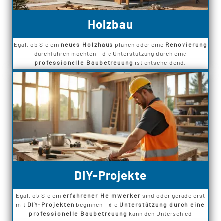
Holzbau
Egal, ob Sie ein
neues Holzhaus
planen oder eine
Renovierung
durchführen möchten – die Unterstützung durch eine
professionelle Baubetreuung
ist entscheidend.
DIY-Projekte
Egal, ob Sie ein
erfahrener Heimwerker
sind oder gerade erst
mit
DIY-Projekten
beginnen – die
Unterstützung durch eine
professionelle Baubetreuung
kann den Unterschied