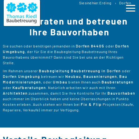
Baubetreuung
Sie sind hier:
Erding
Dorfen
Baubegleitung Dorfen Bauberatung
Wir beraten und betreuen
Ho
Ihre Bauvorhaben
Lei
>
Sie suchen oder benötigen jemanden in
Dorfen 84405
oder
Dorfen
Umgebung
, der für Sie die Baubegleitung Baubetreuung Ihres
B
>
Bauvorhabens übernimmt? Dann sind Sie bei uns an der Richtigen
Pro
Stelle.
B
P
Im Rahmen unserer
Baubegleitung Baubetreuung in Dorfen
oder
Ser
>
Dorfen Umgebung
betreuen wir
Neubau
,
Bausanierungen
,
Bau
B
Modernisierungen
, oder
Umbau
bieten Ihnen auch
Bauberatungen
S
>
P
B
oder
Kaufberatungen
. Natürlich arbeiten wir auch mit Ihren
Kos
K
Architekten
zusammen, damit Sie Ihre Kontrolle für Ihr
Bauvorhaben
R
>
auch immer im Überblick haben und keine Überraschungen in Punkto
K
A
Kosten erleben. Auch stehen wir Ihnen bei
Fix & Flip
Projekten (Kaufe,
B
Üb
>
T
Repariere, Verkaufe) immer zur Verfügung.
Un
B
B
D
T
>
B
W
P
D
Kon
F
B
W