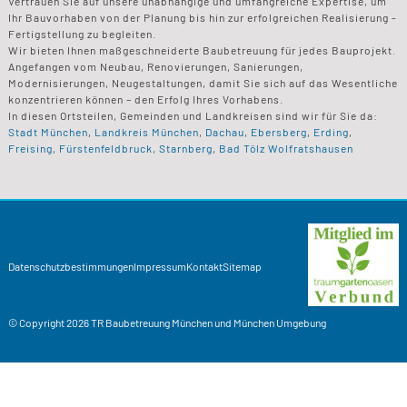
Vertrauen Sie auf unsere unabhängige und umfangreiche Expertise, um
Ihr Bauvorhaben von der Planung bis hin zur erfolgreichen Realisierung -
Fertigstellung zu begleiten.
Wir bieten Ihnen maßgeschneiderte Baubetreuung für jedes Bauprojekt.
Angefangen vom Neubau, Renovierungen, Sanierungen,
Modernisierungen, Neugestaltungen, damit Sie sich auf das Wesentliche
konzentrieren können – den Erfolg Ihres Vorhabens.
In diesen Ortsteilen, Gemeinden und Landkreisen sind wir für Sie da:
Stadt München
,
Landkreis München
,
Dachau
,
Ebersberg
,
Erding
,
Freising
,
Fürstenfeldbruck
,
Starnberg
,
Bad Tölz Wolfratshausen
Datenschutzbestimmungen
Impressum
Kontakt
Sitemap
© Copyright 2026
TR Baubetreuung
München und München Umgebung