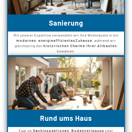
Sanierung
Mit unserer Expertise verwandeln wir Ihre Wohnräume in ein
modernes
,
energieeffizientes
Zuhause
, während wir
gleichzeitig den
historischen Charme Ihrer Altbauten
bewahren.
Rund ums Haus
Egal ob
Dachinspektionen
,
Bodenverlegung
oder