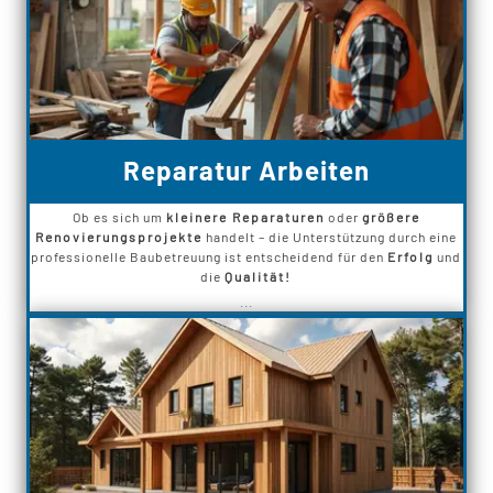
Reparatur Arbeiten
Ob es sich um
kleinere Reparaturen
oder
größere
Renovierungsprojekte
handelt – die Unterstützung durch eine
professionelle Baubetreuung ist entscheidend für den
Erfolg
und
die
Qualität!
...