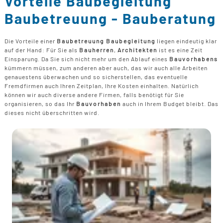
Vorteile Baubegleitung
B
U
B
F
Baubetreuung - Bauberatung
G
F
T
F
B
E
T
R
Die Vorteile einer
Baubetreuung Baubegleitung
liegen eindeutig klar
B
auf der Hand: Für Sie als
Bauherren
,
Architekten
ist es eine Zeit
P
Einsparung. Da Sie sich nicht mehr um den Ablauf eines
Bauvorhabens
H
kümmern müssen, zum anderen aber auch, das wir auch alle Arbeiten
B
P
genauestens überwachen und so sicherstellen, das eventuelle
D
Fremdfirmen auch Ihren Zeitplan, Ihre Kosten einhalten. Natürlich
B
können wir auch diverse andere Firmen, falls benötigt für Sie
organisieren, so das Ihr
Bauvorhaben
auch in Ihrem Budget bleibt. Das
M
dieses nicht überschritten wird.
G
F
B
F