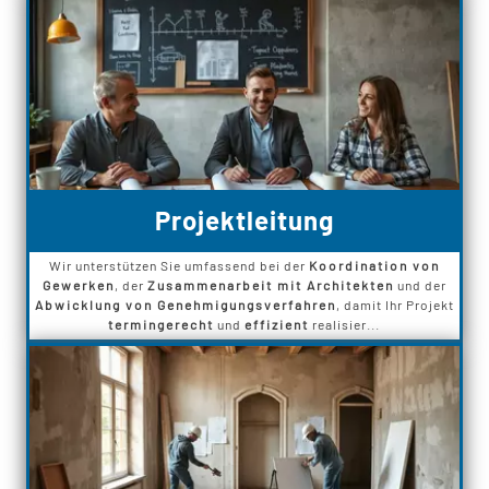
Projektleitung
Wir unterstützen Sie umfassend bei der
Koordination von
Gewerken
, der
Zusammenarbeit mit Architekten
und der
Abwicklung von Genehmigungsverfahren
, damit Ihr Projekt
termingerecht
und
effizient
realisier...