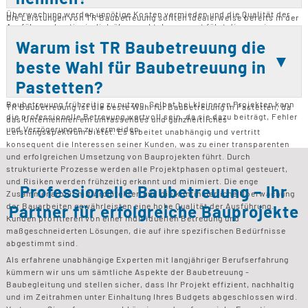
Bauvorhaben im Budget zu halten. Durch die professionelle Planung und
Überwachung werden unnötige Kosten vermieden und die Qualität der
Die Leistungen von TR Baubetreuung sollten idealerweise bereits in der
Ausführung kontinuierlich überwacht. Insgesamt führt dies zu einer
frühen Planungsphase eines Bauprojekts in Anspruch genommen
wirtschaftlicheren und effizienteren Umsetzung des Bauprojekts.
werden. So können von Anfang an klare Strukturen und Ziele definiert
Warum ist TR Baubetreuung die
werden, was die Kontrolle und Qualitätssicherung während der
beste Wahl für Baubetreuung in
Bauphase erleichtert. Besonders bei größeren oder komplexen
Projekten ist eine frühzeitige Einbindung entscheidend. Auch bei
Pastetten?
Sanierungen oder Umbauten ist es sinnvoll, die Unterstützung von TR
Baubetreuung frühzeitig zu nutzen. Selbst bei kleineren Projekten kann
TR Baubetreuung ist die beste Wahl für Baubetreuung in Pastetten, da
die professionelle Betreuung wertvoll sein, da sie dazu beiträgt, Fehler
das Unternehmen ein umfassendes und ganzheitliches
und Verzögerungen zu vermeiden.
Leistungsspektrum bietet. Es arbeitet unabhängig und vertritt
konsequent die Interessen seiner Kunden, was zu einer transparenten
und erfolgreichen Umsetzung von Bauprojekten führt. Durch
strukturierte Prozesse werden alle Projektphasen optimal gesteuert,
und Risiken werden frühzeitig erkannt und minimiert. Die enge
Professionelle Baubetreuung – Ihr
Zusammenarbeit mit Architekten und die kontinuierliche Überwachung
der Bauarbeiten gewährleisten eine hohe Qualität der Ausführung.
Partner für erfolgreiche Bauprojekte
Kunden profitieren von einer individuellen Betreuung und
maßgeschneiderten Lösungen, die auf ihre spezifischen Bedürfnisse
abgestimmt sind.
Als erfahrene unabhängige Experten mit langjähriger Berufserfahrung
kümmern wir uns um sämtliche Aspekte der Baubetreuung -
Baubegleitung und stellen sicher, dass Ihr Projekt effizient, nachhaltig
und im Zeitrahmen unter Einhaltung Ihres Budgets abgeschlossen wird.