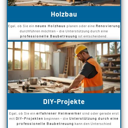
Holzbau
Egal, ob Sie ein
neues Holzhaus
planen oder eine
Renovierung
durchführen möchten – die Unterstützung durch eine
professionelle Baubetreuung
ist entscheidend.
DIY-Projekte
Egal, ob Sie ein
erfahrener Heimwerker
sind oder gerade erst
mit
DIY-Projekten
beginnen – die
Unterstützung durch eine
professionelle Baubetreuung
kann den Unterschied