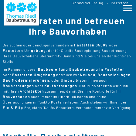
Baubetreuung
Sie sind hier:
Erding
Pastetten
Baubegleitung Pastetten Bauberatung
Wir beraten und betreuen
Ho
Ihre Bauvorhaben
Lei
>
Sie suchen oder benötigen jemanden in
Pastetten 85669
oder
Pastetten Umgebung
, der für Sie die Baubegleitung Baubetreuung
B
>
Ihres Bauvorhabens übernimmt? Dann sind Sie bei uns an der Richtigen
Pro
Stelle.
B
P
Im Rahmen unserer
Baubegleitung Baubetreuung in Pastetten
Ser
>
oder
Pastetten Umgebung
betreuen wir
Neubau
,
Bausanierungen
,
B
Bau Modernisierungen
, oder
Umbau
bieten Ihnen auch
S
>
P
B
Bauberatungen
oder
Kaufberatungen
. Natürlich arbeiten wir auch
Kos
K
mit Ihren
Architekten
zusammen, damit Sie Ihre Kontrolle für Ihr
R
>
Bauvorhaben
auch immer im Überblick haben und keine
K
A
Überraschungen in Punkto Kosten erleben. Auch stehen wir Ihnen bei
B
Üb
>
T
Fix & Flip
Projekten (Kaufe, Repariere, Verkaufe) immer zur Verfügung.
Un
B
B
D
T
>
B
W
P
D
Kon
F
B
W