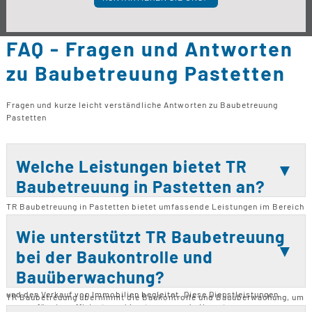
FAQ - Fragen und Antworten
zu Baubetreuung Pastetten
Fragen und kurze leicht verständliche Antworten zu Baubetreuung
Pastetten
Welche Leistungen bietet TR
Baubetreuung in Pastetten an?
TR Baubetreuung in Pastetten bietet umfassende Leistungen im Bereich
Baubegleitung und Baubetreuung an. Dazu gehören die Betreuung von
Neubauten, Bausanierungen, Bau-Modernisierungen und Umbauten. Das
Wie unterstützt TR Baubetreuung
Unternehmen bietet auch Bauberatungen und Kaufberatungen an und
bei der Baukontrolle und
arbeitet eng mit Architekten zusammen, um eine reibungslose
Projektabwicklung zu gewährleisten. Zudem unterstützt TR
Bauüberwachung?
Baubetreuung bei Fix & Flip Projekten, indem es den Kauf, die Reparatur
und den Verkauf von Immobilien begleitet. Diese Dienstleistungen
TR Baubetreuung übernimmt die Baukontrolle und Bauüberwachung, um
sorgen für eine effiziente und kostensparende Umsetzung von
sicherzustellen, dass alle Arbeiten den Qualitätsstandards entsprechen.