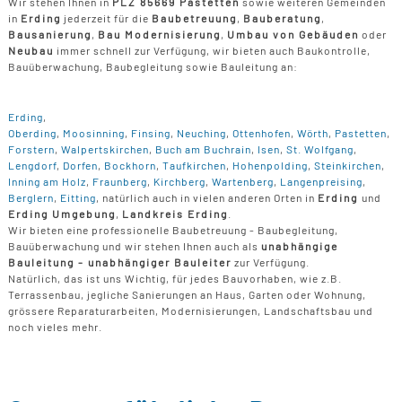
Wir stehen Ihnen in
PLZ 85669 Pastetten
sowie weiteren Gemeinden
in
Erding
jederzeit für die
Baubetreuung
,
Bauberatung
,
Bausanierung
,
Bau Modernisierung
,
Umbau von Gebäuden
oder
Neubau
immer schnell zur Verfügung, wir bieten auch Baukontrolle,
Bauüberwachung, Baubegleitung sowie Bauleitung an:
Erding
,
Oberding
,
Moosinning
,
Finsing
,
Neuching
,
Ottenhofen
,
Wörth
,
Pastetten
,
Forstern
,
Walpertskirchen
,
Buch am Buchrain
,
Isen
,
St. Wolfgang
,
Lengdorf
,
Dorfen
,
Bockhorn
,
Taufkirchen
,
Hohenpolding
,
Steinkirchen
,
Inning am Holz
,
Fraunberg
,
Kirchberg
,
Wartenberg
,
Langenpreising
,
Berglern
,
Eitting
, natürlich auch in vielen anderen Orten in
Erding
und
Erding Umgebung
,
Landkreis Erding
.
Wir bieten eine professionelle Baubetreuung - Baubegleitung,
Bauüberwachung und wir stehen Ihnen auch als
unabhängige
Bauleitung - unabhängiger Bauleiter
zur Verfügung.
Natürlich, das ist uns Wichtig, für jedes Bauvorhaben, wie z.B.
Terrassenbau, jegliche Sanierungen an Haus, Garten oder Wohnung,
grössere Reparaturarbeiten, Modernisierungen, Landschaftsbau und
noch vieles mehr.