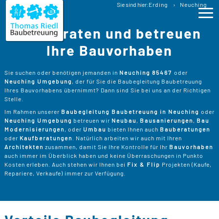
Baubetreuung
Sie sind hier:
Erding
Neuching
Baubegleitung Neuching Bauberatung
Wir beraten und betreuen
Ho
Ihre Bauvorhaben
Lei
>
Sie suchen oder benötigen jemanden in
Neuching 85467
oder
Neuching Umgebung
, der für Sie die Baubegleitung Baubetreuung
B
>
Ihres Bauvorhabens übernimmt? Dann sind Sie bei uns an der Richtigen
Pro
Stelle.
B
P
Im Rahmen unserer
Baubegleitung Baubetreuung in Neuching
oder
Ser
>
Neuching Umgebung
betreuen wir
Neubau
,
Bausanierungen
,
Bau
B
Modernisierungen
, oder
Umbau
bieten Ihnen auch
Bauberatungen
S
>
P
B
oder
Kaufberatungen
. Natürlich arbeiten wir auch mit Ihren
Kos
K
Architekten
zusammen, damit Sie Ihre Kontrolle für Ihr
Bauvorhaben
R
>
auch immer im Überblick haben und keine Überraschungen in Punkto
K
A
Kosten erleben. Auch stehen wir Ihnen bei
Fix & Flip
Projekten (Kaufe,
B
Üb
>
T
Repariere, Verkaufe) immer zur Verfügung.
Un
B
B
D
T
>
B
W
P
D
Kon
F
B
W