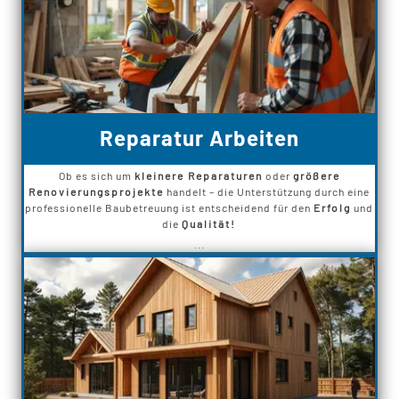
Reparatur Arbeiten
Ob es sich um
kleinere Reparaturen
oder
größere
Renovierungsprojekte
handelt – die Unterstützung durch eine
professionelle Baubetreuung ist entscheidend für den
Erfolg
und
die
Qualität!
...