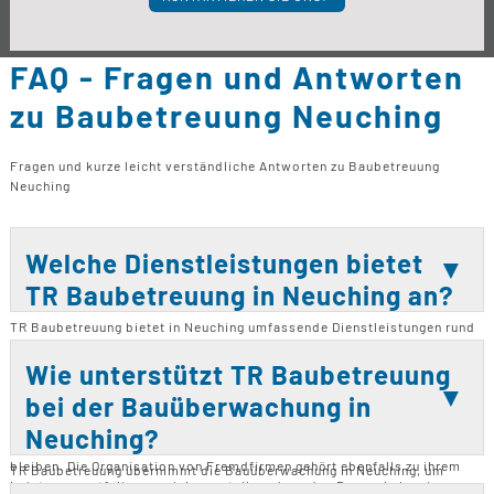
FAQ - Fragen und Antworten
zu Baubetreuung Neuching
Fragen und kurze leicht verständliche Antworten zu Baubetreuung
Neuching
Welche Dienstleistungen bietet
TR Baubetreuung in Neuching an?
TR Baubetreuung bietet in Neuching umfassende Dienstleistungen rund
um die Baubegleitung und Baubetreuung an. Dazu gehören Neubauten,
Bausanierungen, Bau Modernisierungen und Umbauten. Zudem bieten
Wie unterstützt TR Baubetreuung
sie Bauberatungen und Kaufberatungen an und arbeiten eng mit
bei der Bauüberwachung in
Architekten zusammen, um eine reibungslose Projektabwicklung zu
gewährleisten. Auch bei Fix & Flip Projekten stehen sie zur Verfügung
Neuching?
und sorgen dafür, dass alle Arbeiten im Zeit- und Kostenrahmen
bleiben. Die Organisation von Fremdfirmen gehört ebenfalls zu ihrem
TR Baubetreuung übernimmt die Bauüberwachung in Neuching, um
Leistungsportfolio, um sicherzustellen, dass das Bauvorhaben im
sicherzustellen, dass alle Bauarbeiten den geplanten Zeit- und