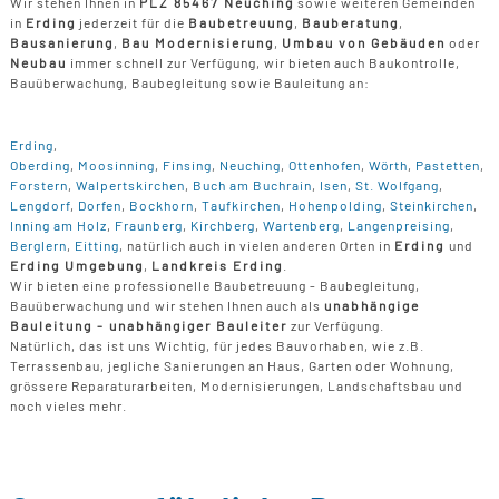
Wir stehen Ihnen in
PLZ 85467 Neuching
sowie weiteren Gemeinden
in
Erding
jederzeit für die
Baubetreuung
,
Bauberatung
,
Bausanierung
,
Bau Modernisierung
,
Umbau von Gebäuden
oder
Neubau
immer schnell zur Verfügung, wir bieten auch Baukontrolle,
Bauüberwachung, Baubegleitung sowie Bauleitung an:
Erding
,
Oberding
,
Moosinning
,
Finsing
,
Neuching
,
Ottenhofen
,
Wörth
,
Pastetten
,
Forstern
,
Walpertskirchen
,
Buch am Buchrain
,
Isen
,
St. Wolfgang
,
Lengdorf
,
Dorfen
,
Bockhorn
,
Taufkirchen
,
Hohenpolding
,
Steinkirchen
,
Inning am Holz
,
Fraunberg
,
Kirchberg
,
Wartenberg
,
Langenpreising
,
Berglern
,
Eitting
, natürlich auch in vielen anderen Orten in
Erding
und
Erding Umgebung
,
Landkreis Erding
.
Wir bieten eine professionelle Baubetreuung - Baubegleitung,
Bauüberwachung und wir stehen Ihnen auch als
unabhängige
Bauleitung - unabhängiger Bauleiter
zur Verfügung.
Natürlich, das ist uns Wichtig, für jedes Bauvorhaben, wie z.B.
Terrassenbau, jegliche Sanierungen an Haus, Garten oder Wohnung,
grössere Reparaturarbeiten, Modernisierungen, Landschaftsbau und
noch vieles mehr.