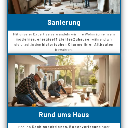
Sanierung
Mit unserer Expertise verwandeln wir Ihre Wohnräume in ein
modernes
,
energieeffizientes
Zuhause
, während wir
gleichzeitig den
historischen Charme Ihrer Altbauten
bewahren.
Rund ums Haus
Egal ob
Dachinspektionen
,
Bodenverlegung
oder