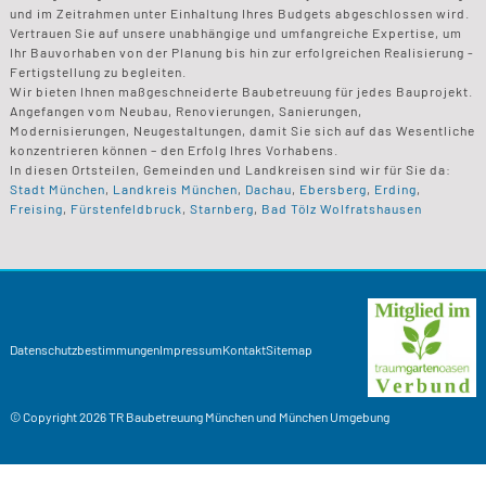
und im Zeitrahmen unter Einhaltung Ihres Budgets abgeschlossen wird.
Vertrauen Sie auf unsere unabhängige und umfangreiche Expertise, um
Ihr Bauvorhaben von der Planung bis hin zur erfolgreichen Realisierung -
Fertigstellung zu begleiten.
Wir bieten Ihnen maßgeschneiderte Baubetreuung für jedes Bauprojekt.
Angefangen vom Neubau, Renovierungen, Sanierungen,
Modernisierungen, Neugestaltungen, damit Sie sich auf das Wesentliche
konzentrieren können – den Erfolg Ihres Vorhabens.
In diesen Ortsteilen, Gemeinden und Landkreisen sind wir für Sie da:
Stadt München
,
Landkreis München
,
Dachau
,
Ebersberg
,
Erding
,
Freising
,
Fürstenfeldbruck
,
Starnberg
,
Bad Tölz Wolfratshausen
Datenschutzbestimmungen
Impressum
Kontakt
Sitemap
© Copyright 2026
TR Baubetreuung
München und München Umgebung