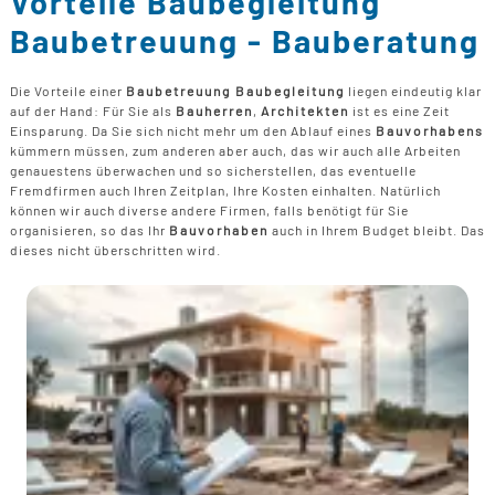
Vorteile Baubegleitung
B
U
B
F
Baubetreuung - Bauberatung
G
F
T
F
B
E
T
R
Die Vorteile einer
Baubetreuung Baubegleitung
liegen eindeutig klar
B
auf der Hand: Für Sie als
Bauherren
,
Architekten
ist es eine Zeit
P
Einsparung. Da Sie sich nicht mehr um den Ablauf eines
Bauvorhabens
H
kümmern müssen, zum anderen aber auch, das wir auch alle Arbeiten
B
P
genauestens überwachen und so sicherstellen, das eventuelle
D
Fremdfirmen auch Ihren Zeitplan, Ihre Kosten einhalten. Natürlich
B
können wir auch diverse andere Firmen, falls benötigt für Sie
organisieren, so das Ihr
Bauvorhaben
auch in Ihrem Budget bleibt. Das
M
dieses nicht überschritten wird.
G
F
B
F