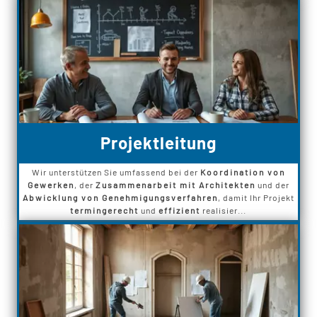
Projektleitung
Wir unterstützen Sie umfassend bei der
Koordination von
Gewerken
, der
Zusammenarbeit mit Architekten
und der
Abwicklung von Genehmigungsverfahren
, damit Ihr Projekt
termingerecht
und
effizient
realisier...