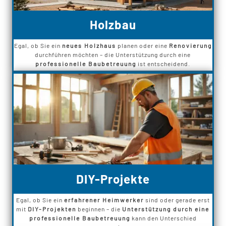
Holzbau
Egal, ob Sie ein
neues Holzhaus
planen oder eine
Renovierung
durchführen möchten – die Unterstützung durch eine
professionelle Baubetreuung
ist entscheidend.
DIY-Projekte
Egal, ob Sie ein
erfahrener Heimwerker
sind oder gerade erst
mit
DIY-Projekten
beginnen – die
Unterstützung durch eine
professionelle Baubetreuung
kann den Unterschied