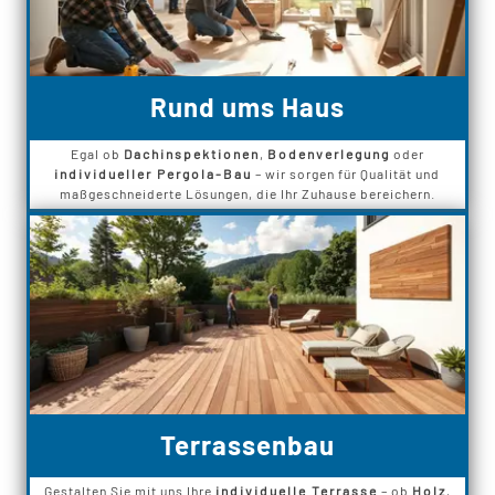
Rund ums Haus
Egal ob
Dachinspektionen
,
Bodenverlegung
oder
individueller Pergola-Bau
– wir sorgen für Qualität und
maßgeschneiderte Lösungen, die Ihr Zuhause bereichern.
Terrassenbau
Gestalten Sie mit uns Ihre
individuelle Terrasse
– ob
Holz
,