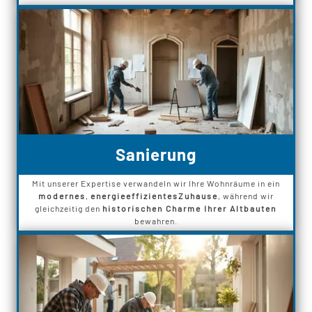
Sanierung
Mit unserer Expertise verwandeln wir Ihre Wohnräume in ein
modernes
,
energieeffizientes
Zuhause
, während wir
gleichzeitig den
historischen Charme Ihrer Altbauten
bewahren.