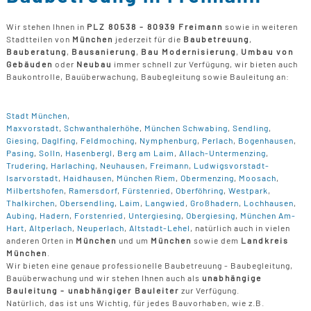
Wir stehen Ihnen in
PLZ 80538 - 80939 Freimann
sowie in weiteren
Stadtteilen von
München
jederzeit für die
Baubetreuung
,
Bauberatung
,
Bausanierung
,
Bau Modernisierung
,
Umbau von
Gebäuden
oder
Neubau
immer schnell zur Verfügung, wir bieten auch
Baukontrolle, Bauüberwachung, Baubegleitung sowie Bauleitung an:
Stadt München
,
Maxvorstadt
,
Schwanthalerhöhe
,
München Schwabing
,
Sendling
,
Giesing
,
Daglfing
,
Feldmoching
,
Nymphenburg
,
Perlach
,
Bogenhausen
,
Pasing
,
Solln
,
Hasenbergl
,
Berg am Laim
,
Allach-Untermenzing
,
Trudering
,
Harlaching
,
Neuhausen
,
Freimann
,
Ludwigsvorstadt-
Isarvorstadt
,
Haidhausen
,
München Riem
,
Obermenzing
,
Moosach
,
Milbertshofen
,
Ramersdorf
,
Fürstenried
,
Oberföhring
,
Westpark
,
Thalkirchen
,
Obersendling
,
Laim
,
Langwied
,
Großhadern
,
Lochhausen
,
Aubing
,
Hadern
,
Forstenried
,
Untergiesing
,
Obergiesing
,
München Am-
Hart
,
Altperlach
,
Neuperlach
,
Altstadt-Lehel
, natürlich auch in vielen
anderen Orten in
München
und um
München
sowie dem
Landkreis
München
.
Wir bieten eine genaue professionelle Baubetreuung - Baubegleitung,
Bauüberwachung und wir stehen Ihnen auch als
unabhängige
Bauleitung - unabhängiger Bauleiter
zur Verfügung.
Natürlich, das ist uns Wichtig, für jedes Bauvorhaben, wie z.B.