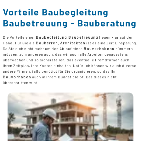
B
U
B
F
G
Vorteile Baubegleitung
F
T
F
B
E
Baubetreuung - Bauberatung
T
R
B
P
Die Vorteile einer
Baubegleitung Baubetreuung
liegen klar auf der
H
Hand: Für Sie als
Bauherren
,
Architekten
ist es eine Zeit Einsparung.
B
P
Da Sie sich nicht mehr um den Ablauf eines
Bauvorhabens
kümmern
D
müssen, zum anderen auch, das wir auch alle Arbeiten genauestens
B
überwachen und so sicherstellen, das eventuelle Fremdfirmen auch
Ihren Zeitplan, Ihre Kosten einhalten. Natürlich können wir auch diverse
M
andere Firmen, falls benötigt für Sie organisieren, so das Ihr
G
Bauvorhaben
auch in Ihrem Budget bleibt. Das dieses nicht
F
überschritten wird.
B
F