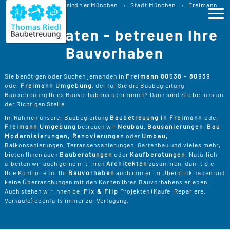
Baubetreuung
Sie sind hier:
München
Stadt München
Freimann
Baubegleitung Freimann Bauberatung
Wir beraten - betreuen Ihre
Ho
Bauvorhaben
Lei
>
Sie benötigen oder Suchen jemanden in
Freimann 80538 - 80939
oder
Freimann Umgebung
, der für Sie die Baubegleitung -
B
>
Baubetreuung Ihres Bauvorhabens übernimmt? Dann sind Sie bei uns an
Pro
der Richtigen Stelle.
B
P
Im Rahmen unserer Baubegleitung
Baubetreuung in Freimann
oder
Ser
>
Freimann Umgebung
betreuen wir
Neubau
,
Bausanierungen
,
Bau
B
Modernisierungen, Renovierungen
oder
Umbau,
S
>
P
B
Balkonsanierungen, Terrassensanierungen, Gartenbau und vieles mehr,
Kos
K
bieten Ihnen auch
Bauberatungen
oder
Kaufberatungen
. Natürlich
R
>
arbeiten wir auch gerne mit Ihren
Architekten
zusammen, damit Sie
K
A
Ihre Kontrolle für Ihr
Bauvorhaben
auch immer im Überblick haben und
B
Üb
>
T
keine Überraschungen mit den Kosten Ihres Bauvorhabens erleben.
Un
B
B
Auch stehen wir Ihnen bei
Fix & Flip
Projekten (Kaufe, Repariere,
D
Verkaufe) ebenfalls immer zur Verfügung.
T
>
B
W
P
D
Kon
F
B
W