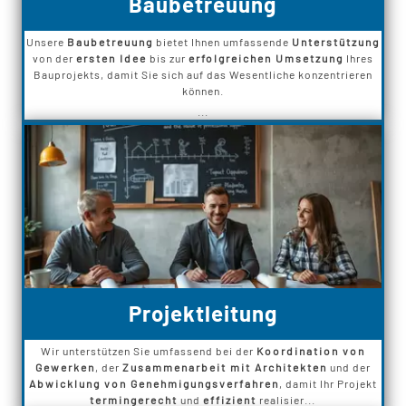
Baubetreuung
Unsere
Baubetreuung
bietet Ihnen umfassende
Unterstützung
von der
ersten Idee
bis zur
erfolgreichen Umsetzung
Ihres
Bauprojekts, damit Sie sich auf das Wesentliche konzentrieren
können.
...
Projektleitung
Wir unterstützen Sie umfassend bei der
Koordination von
Gewerken
, der
Zusammenarbeit mit Architekten
und der
Abwicklung von Genehmigungsverfahren
, damit Ihr Projekt
termingerecht
und
effizient
realisier...