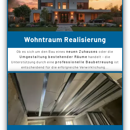
Wohntraum Realisierung
Ob es sich um den Bau eines
neuen Zuhauses
oder die
Umgestaltung bestehender Räume
handelt – die
Unterstützung durch eine
professionelle Baubetreuung
ist
entscheidend für die erfolgreiche Verwirklichung...