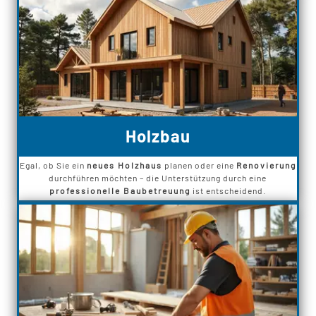
Holzbau
Egal, ob Sie ein
neues Holzhaus
planen oder eine
Renovierung
durchführen möchten – die Unterstützung durch eine
professionelle Baubetreuung
ist entscheidend.