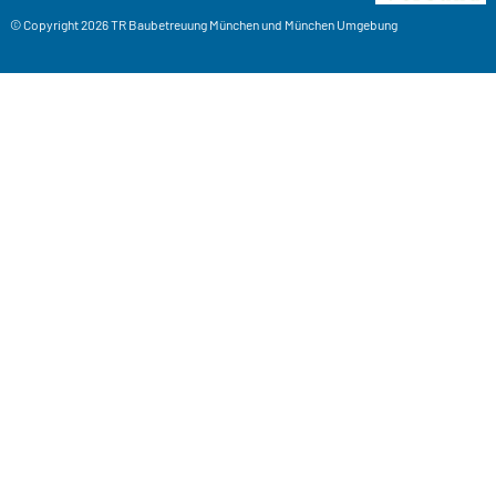
© Copyright 2026
TR Baubetreuung
München und München Umgebung