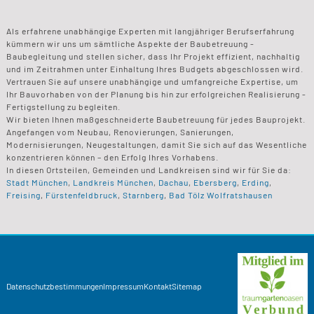
Als erfahrene unabhängige Experten mit langjähriger Berufserfahrung
kümmern wir uns um sämtliche Aspekte der Baubetreuung -
Baubegleitung und stellen sicher, dass Ihr Projekt effizient, nachhaltig
und im Zeitrahmen unter Einhaltung Ihres Budgets abgeschlossen wird.
Vertrauen Sie auf unsere unabhängige und umfangreiche Expertise, um
Ihr Bauvorhaben von der Planung bis hin zur erfolgreichen Realisierung -
Fertigstellung zu begleiten.
Wir bieten Ihnen maßgeschneiderte Baubetreuung für jedes Bauprojekt.
Angefangen vom Neubau, Renovierungen, Sanierungen,
Modernisierungen, Neugestaltungen, damit Sie sich auf das Wesentliche
konzentrieren können – den Erfolg Ihres Vorhabens.
In diesen Ortsteilen, Gemeinden und Landkreisen sind wir für Sie da:
Stadt München
,
Landkreis München
,
Dachau
,
Ebersberg
,
Erding
,
Freising
,
Fürstenfeldbruck
,
Starnberg
,
Bad Tölz Wolfratshausen
Datenschutzbestimmungen
Impressum
Kontakt
Sitemap