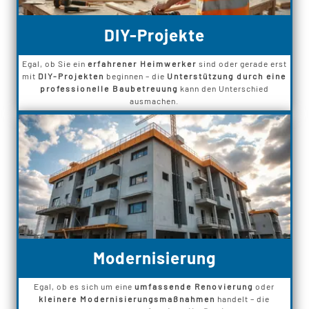
DIY-Projekte
Egal, ob Sie ein
erfahrener Heimwerker
sind oder gerade erst
mit
DIY-Projekten
beginnen – die
Unterstützung durch eine
professionelle Baubetreuung
kann den Unterschied
ausmachen.
Modernisierung
Egal, ob es sich um eine
umfassende Renovierung
oder
kleinere Modernisierungsmaßnahmen
handelt – die