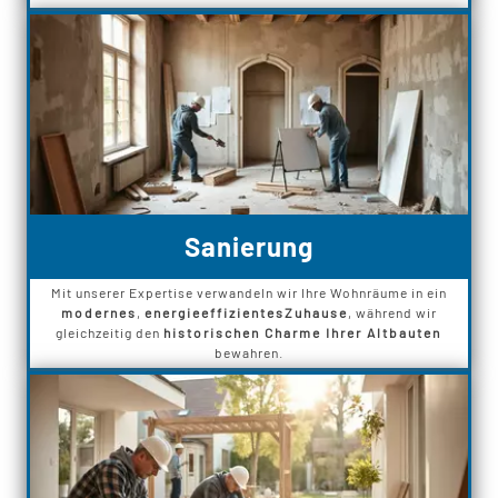
Sanierung
Mit unserer Expertise verwandeln wir Ihre Wohnräume in ein
modernes
,
energieeffizientes
Zuhause
, während wir
gleichzeitig den
historischen Charme Ihrer Altbauten
bewahren.