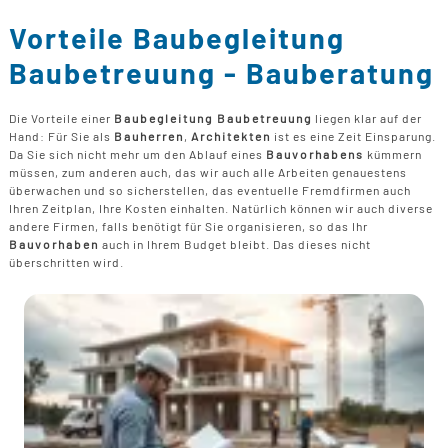
B
U
B
F
G
Vorteile Baubegleitung
F
T
F
B
E
Baubetreuung - Bauberatung
T
R
B
P
Die Vorteile einer
Baubegleitung Baubetreuung
liegen klar auf der
H
Hand: Für Sie als
Bauherren
,
Architekten
ist es eine Zeit Einsparung.
B
P
Da Sie sich nicht mehr um den Ablauf eines
Bauvorhabens
kümmern
D
müssen, zum anderen auch, das wir auch alle Arbeiten genauestens
B
überwachen und so sicherstellen, das eventuelle Fremdfirmen auch
Ihren Zeitplan, Ihre Kosten einhalten. Natürlich können wir auch diverse
M
andere Firmen, falls benötigt für Sie organisieren, so das Ihr
G
Bauvorhaben
auch in Ihrem Budget bleibt. Das dieses nicht
F
überschritten wird.
B
F