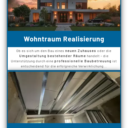
Wohntraum Realisierung
Ob es sich um den Bau eines
neuen Zuhauses
oder die
Umgestaltung bestehender Räume
handelt – die
Unterstützung durch eine
professionelle Baubetreuung
ist
entscheidend für die erfolgreiche Verwirklichung...