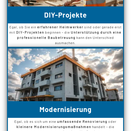
DIY-Projekte
Egal, ob Sie ein
erfahrener Heimwerker
sind oder gerade erst
mit
DIY-Projekten
beginnen – die
Unterstützung durch eine
professionelle Baubetreuung
kann den Unterschied
ausmachen.
Modernisierung
Egal, ob es sich um eine
umfassende Renovierung
oder
kleinere Modernisierungsmaßnahmen
handelt – die