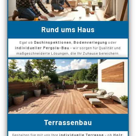
Rund ums Haus
Egal ob
Dachinspektionen
,
Bodenverlegung
oder
individueller Pergola-Bau
– wir sorgen für Qualität und
maßgeschneiderte Lösungen, die Ihr Zuhause bereichern.
Terrassenbau
Gestalten Sie mit uns Ihre
individuelle Terrasse
– ob
Holz
,