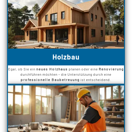
Holzbau
Egal, ob Sie ein
neues Holzhaus
planen oder eine
Renovierung
durchführen möchten – die Unterstützung durch eine
professionelle Baubetreuung
ist entscheidend.