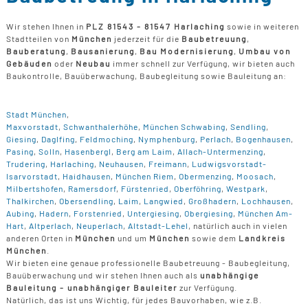
Wir stehen Ihnen in
PLZ 81543 - 81547 Harlaching
sowie in weiteren
Stadtteilen von
München
jederzeit für die
Baubetreuung
,
Bauberatung
,
Bausanierung
,
Bau Modernisierung
,
Umbau von
Gebäuden
oder
Neubau
immer schnell zur Verfügung, wir bieten auch
Baukontrolle, Bauüberwachung, Baubegleitung sowie Bauleitung an:
Stadt München
,
Maxvorstadt
,
Schwanthalerhöhe
,
München Schwabing
,
Sendling
,
Giesing
,
Daglfing
,
Feldmoching
,
Nymphenburg
,
Perlach
,
Bogenhausen
,
Pasing
,
Solln
,
Hasenbergl
,
Berg am Laim
,
Allach-Untermenzing
,
Trudering
,
Harlaching
,
Neuhausen
,
Freimann
,
Ludwigsvorstadt-
Isarvorstadt
,
Haidhausen
,
München Riem
,
Obermenzing
,
Moosach
,
Milbertshofen
,
Ramersdorf
,
Fürstenried
,
Oberföhring
,
Westpark
,
Thalkirchen
,
Obersendling
,
Laim
,
Langwied
,
Großhadern
,
Lochhausen
,
Aubing
,
Hadern
,
Forstenried
,
Untergiesing
,
Obergiesing
,
München Am-
Hart
,
Altperlach
,
Neuperlach
,
Altstadt-Lehel
, natürlich auch in vielen
anderen Orten in
München
und um
München
sowie dem
Landkreis
München
.
Wir bieten eine genaue professionelle Baubetreuung - Baubegleitung,
Bauüberwachung und wir stehen Ihnen auch als
unabhängige
Bauleitung - unabhängiger Bauleiter
zur Verfügung.
Natürlich, das ist uns Wichtig, für jedes Bauvorhaben, wie z.B.