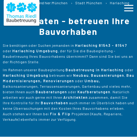
Baubetreuung
Sie sind hier:
München
Stadt München
Harlaching
Baubegleitung Harlaching Bauberatung
Wir beraten - betreuen Ihre
Ho
Bauvorhaben
Lei
>
Sie benötigen oder Suchen jemanden in
Harlaching 81543 - 81547
oder
Harlaching Umgebung
, der für Sie die Baubegleitung -
B
>
Baubetreuung Ihres Bauvorhabens übernimmt? Dann sind Sie bei uns an
Pro
der Richtigen Stelle.
B
P
Im Rahmen unserer Baubegleitung
Baubetreuung in Harlaching
oder
Ser
>
Harlaching Umgebung
betreuen wir
Neubau
,
Bausanierungen
,
Bau
B
Modernisierungen, Renovierungen
oder
Umbau,
S
>
P
B
Balkonsanierungen, Terrassensanierungen, Gartenbau und vieles mehr,
Kos
K
bieten Ihnen auch
Bauberatungen
oder
Kaufberatungen
. Natürlich
R
>
arbeiten wir auch gerne mit Ihren
Architekten
zusammen, damit Sie
K
A
Ihre Kontrolle für Ihr
Bauvorhaben
auch immer im Überblick haben und
B
Üb
>
T
keine Überraschungen mit den Kosten Ihres Bauvorhabens erleben.
Un
B
B
Auch stehen wir Ihnen bei
Fix & Flip
Projekten (Kaufe, Repariere,
D
Verkaufe) ebenfalls immer zur Verfügung.
T
>
B
W
P
D
Kon
F
B
W