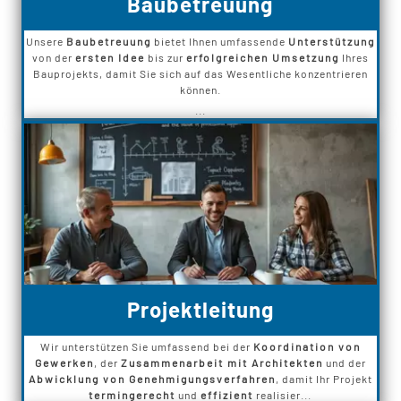
Baubetreuung
Unsere
Baubetreuung
bietet Ihnen umfassende
Unterstützung
von der
ersten Idee
bis zur
erfolgreichen Umsetzung
Ihres
Bauprojekts, damit Sie sich auf das Wesentliche konzentrieren
können.
...
Projektleitung
Wir unterstützen Sie umfassend bei der
Koordination von
Gewerken
, der
Zusammenarbeit mit Architekten
und der
Abwicklung von Genehmigungsverfahren
, damit Ihr Projekt
termingerecht
und
effizient
realisier...