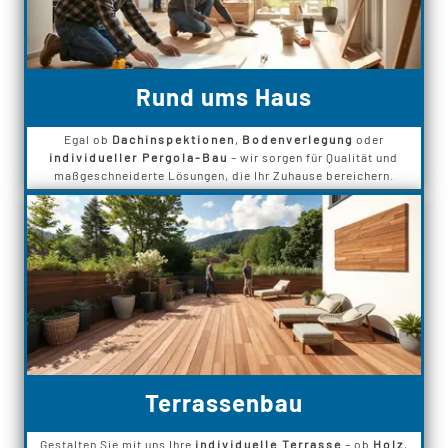
Rund ums Haus
Egal ob
Dachinspektionen
,
Bodenverlegung
oder
individueller Pergola-Bau
– wir sorgen für Qualität und
maßgeschneiderte Lösungen, die Ihr Zuhause bereichern.
Terrassenbau
Gestalten Sie mit uns Ihre
individuelle Terrasse
– ob
Holz
,