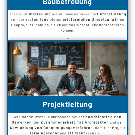
Baubetreuung
Unsere
Baubetreuung
bietet Ihnen umfassende
Unterstützung
von der
ersten Idee
bis zur
erfolgreichen Umsetzung
Ihres
Bauprojekts, damit Sie sich auf das Wesentliche konzentrieren
können.
...
Projektleitung
Wir unterstützen Sie umfassend bei der
Koordination von
Gewerken
, der
Zusammenarbeit mit Architekten
und der
Abwicklung von Genehmigungsverfahren
, damit Ihr Projekt
termingerecht
und
effizient
realisier...