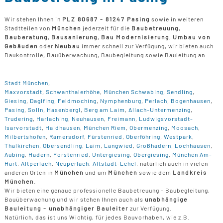
Wir stehen Ihnen in
PLZ 80687 - 81247 Pasing
sowie in weiteren
Stadtteilen von
München
jederzeit für die
Baubetreuung
,
Bauberatung
,
Bausanierung
,
Bau Modernisierung
,
Umbau von
Gebäuden
oder
Neubau
immer schnell zur Verfügung, wir bieten auch
Baukontrolle, Bauüberwachung, Baubegleitung sowie Bauleitung an:
Stadt München
,
Maxvorstadt
,
Schwanthalerhöhe
,
München Schwabing
,
Sendling
,
Giesing
,
Daglfing
,
Feldmoching
,
Nymphenburg
,
Perlach
,
Bogenhausen
,
Pasing
,
Solln
,
Hasenbergl
,
Berg am Laim
,
Allach-Untermenzing
,
Trudering
,
Harlaching
,
Neuhausen
,
Freimann
,
Ludwigsvorstadt-
Isarvorstadt
,
Haidhausen
,
München Riem
,
Obermenzing
,
Moosach
,
Milbertshofen
,
Ramersdorf
,
Fürstenried
,
Oberföhring
,
Westpark
,
Thalkirchen
,
Obersendling
,
Laim
,
Langwied
,
Großhadern
,
Lochhausen
,
Aubing
,
Hadern
,
Forstenried
,
Untergiesing
,
Obergiesing
,
München Am-
Hart
,
Altperlach
,
Neuperlach
,
Altstadt-Lehel
, natürlich auch in vielen
anderen Orten in
München
und um
München
sowie dem
Landkreis
München
.
Wir bieten eine genaue professionelle Baubetreuung - Baubegleitung,
Bauüberwachung und wir stehen Ihnen auch als
unabhängige
Bauleitung - unabhängiger Bauleiter
zur Verfügung.
Natürlich, das ist uns Wichtig, für jedes Bauvorhaben, wie z.B.