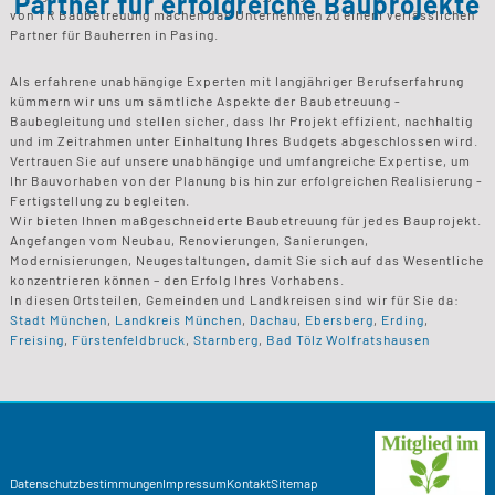
Partner für erfolgreiche Bauprojekte
von TR Baubetreuung machen das Unternehmen zu einem verlässlichen
Partner für Bauherren in Pasing.
Als erfahrene unabhängige Experten mit langjähriger Berufserfahrung
kümmern wir uns um sämtliche Aspekte der Baubetreuung -
Baubegleitung und stellen sicher, dass Ihr Projekt effizient, nachhaltig
und im Zeitrahmen unter Einhaltung Ihres Budgets abgeschlossen wird.
Vertrauen Sie auf unsere unabhängige und umfangreiche Expertise, um
Ihr Bauvorhaben von der Planung bis hin zur erfolgreichen Realisierung -
Fertigstellung zu begleiten.
Wir bieten Ihnen maßgeschneiderte Baubetreuung für jedes Bauprojekt.
Angefangen vom Neubau, Renovierungen, Sanierungen,
Modernisierungen, Neugestaltungen, damit Sie sich auf das Wesentliche
konzentrieren können – den Erfolg Ihres Vorhabens.
In diesen Ortsteilen, Gemeinden und Landkreisen sind wir für Sie da:
Stadt München
,
Landkreis München
,
Dachau
,
Ebersberg
,
Erding
,
Freising
,
Fürstenfeldbruck
,
Starnberg
,
Bad Tölz Wolfratshausen
Datenschutzbestimmungen
Impressum
Kontakt
Sitemap