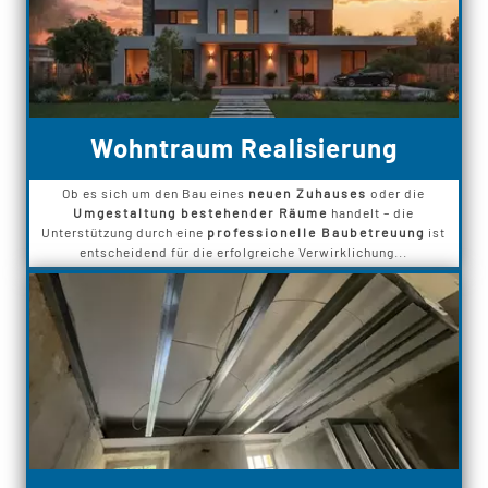
Wohntraum Realisierung
Ob es sich um den Bau eines
neuen Zuhauses
oder die
Umgestaltung bestehender Räume
handelt – die
Unterstützung durch eine
professionelle Baubetreuung
ist
entscheidend für die erfolgreiche Verwirklichung...