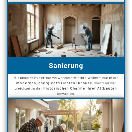
Sanierung
Mit unserer Expertise verwandeln wir Ihre Wohnräume in ein
modernes
,
energieeffizientes
Zuhause
, während wir
gleichzeitig den
historischen Charme Ihrer Altbauten
bewahren.