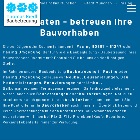
Baubetreuung
Sie sind hier:
München
Stadt München
Pasing
Baubegleitung Pasing Bauberatung
Wir beraten - betreuen Ihre
Ho
Bauvorhaben
Lei
>
Sie benötigen oder Suchen jemanden in
Pasing 80687 - 81247
oder
Pasing Umgebung
, der für Sie die Baubegleitung - Baubetreuung Ihres
B
>
Bauvorhabens übernimmt? Dann sind Sie bei uns an der Richtigen
Pro
Stelle.
B
P
Im Rahmen unserer Baubegleitung
Baubetreuung in Pasing
oder
Ser
>
Pasing Umgebung
betreuen wir
Neubau
,
Bausanierungen
,
Bau
B
Modernisierungen, Renovierungen
oder
Umbau,
S
>
P
B
Balkonsanierungen, Terrassensanierungen, Gartenbau und vieles mehr,
Kos
K
bieten Ihnen auch
Bauberatungen
oder
Kaufberatungen
. Natürlich
R
>
arbeiten wir auch gerne mit Ihren
Architekten
zusammen, damit Sie
K
A
Ihre Kontrolle für Ihr
Bauvorhaben
auch immer im Überblick haben und
B
Üb
>
T
keine Überraschungen mit den Kosten Ihres Bauvorhabens erleben.
Un
B
B
Auch stehen wir Ihnen bei
Fix & Flip
Projekten (Kaufe, Repariere,
D
Verkaufe) ebenfalls immer zur Verfügung.
T
>
B
W
P
D
Kon
F
B
W