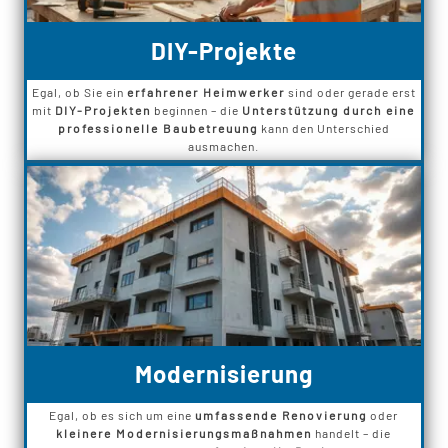
DIY-Projekte
Egal, ob Sie ein
erfahrener Heimwerker
sind oder gerade erst
mit
DIY-Projekten
beginnen – die
Unterstützung durch eine
professionelle Baubetreuung
kann den Unterschied
ausmachen.
Modernisierung
Egal, ob es sich um eine
umfassende Renovierung
oder
kleinere Modernisierungsmaßnahmen
handelt – die