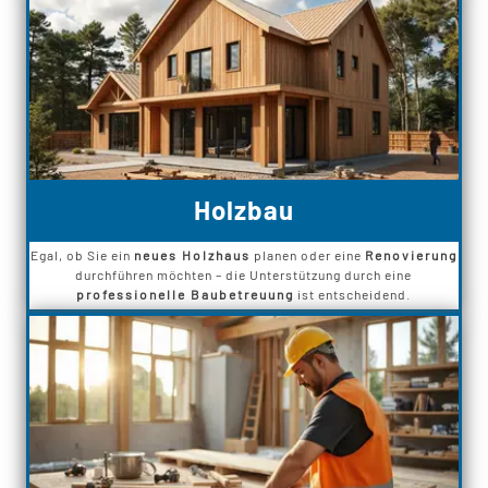
Holzbau
Egal, ob Sie ein
neues Holzhaus
planen oder eine
Renovierung
durchführen möchten – die Unterstützung durch eine
professionelle Baubetreuung
ist entscheidend.