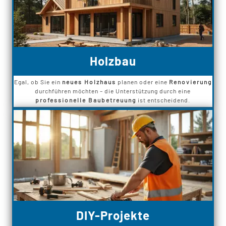
Holzbau
Egal, ob Sie ein
neues Holzhaus
planen oder eine
Renovierung
durchführen möchten – die Unterstützung durch eine
professionelle Baubetreuung
ist entscheidend.
DIY-Projekte