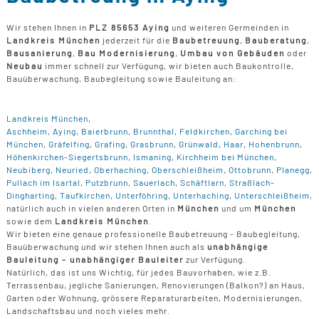
Wir stehen Ihnen in
PLZ 85653 Aying
und weiteren Germeinden in
Landkreis München
jederzeit für die
Baubetreuung
,
Bauberatung
,
Bausanierung
,
Bau Modernisierung
,
Umbau von Gebäuden
oder
Neubau
immer schnell zur Verfügung, wir bieten auch Baukontrolle,
Bauüberwachung, Baubegleitung sowie Bauleitung an:
Landkreis München
,
Aschheim
,
Aying
,
Baierbrunn
,
Brunnthal
,
Feldkirchen
,
Garching bei
München
,
Gräfelfing
,
Grafing
,
Grasbrunn
,
Grünwald
,
Haar
,
Hohenbrunn
,
Höhenkirchen-Siegertsbrunn
,
Ismaning
,
Kirchheim bei München
,
Neubiberg
,
Neuried
,
Oberhaching
,
Oberschleißheim
,
Ottobrunn
,
Planegg
,
Pullach im Isartal
,
Putzbrunn
,
Sauerlach
,
Schäftlarn
,
Straßlach-
Dingharting
,
Taufkirchen
,
Unterföhring
,
Unterhaching
,
Unterschleißheim
,
natürlich auch in vielen anderen Orten in
München
und um
München
sowie dem
Landkreis München
.
Wir bieten eine genaue professionelle Baubetreuung - Baubegleitung,
Bauüberwachung und wir stehen Ihnen auch als
unabhängige
Bauleitung - unabhängiger Bauleiter
zur Verfügung.
Natürlich, das ist uns Wichtig, für jedes Bauvorhaben, wie z.B.
Terrassenbau, jegliche Sanierungen, Renovierungen (Balkon?) an Haus,
Garten oder Wohnung, grössere Reparaturarbeiten, Modernisierungen,
Landschaftsbau und noch vieles mehr.