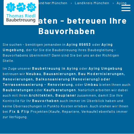
Baubetreuung
Sie sind hier:
München
Landkreis München
Aying
Baubegleitung Aying Bauberatung
Wir beraten - betreuen Ihre
Ho
Bauvorhaben
Lei
>
Sie suchen - benötigen jemanden in
Aying 85653
oder
Aying
Umgebung
, der für Sie die Baubetreuung Ihres Baubegleitung -
B
>
Bauvorhabens übernimmt? Dann sind Sie bei uns an der Richtigen
Pro
Stelle.
B
P
Im Zuge unserer
Baubetreuung in Aying
oder
Aying Umgebung
Ser
>
betreuen wir
Neubau
,
Bausanierungen
,
Bau Modernisierungen,
B
Renovierungen, Balkonsanierung (Renovierung) oder
S
>
P
B
Terrassensanierung - Renovierung
, oder
Umbau
bieten Ihnen auch
Kos
K
Bauberatungen
oder
Kaufberatungen
. Natürlich arbeiten wir dabei
R
>
auch mit Ihren
Architekten, Bauplaner
zusammen, damit Sie Ihre
K
A
Kontrolle für Ihr
Bauvorhaben
auch immer im Überblick haben und
B
Üb
>
T
keine Überraschungen in Punkto Kosten erleben. Auch stehen wir Ihnen
Un
B
B
bei
Fix & Flip
Projekten (Kaufe, Repariere, Verkaufe) ebenfalls immer
D
zur Verfügung.
T
>
B
W
P
D
Kon
F
B
W