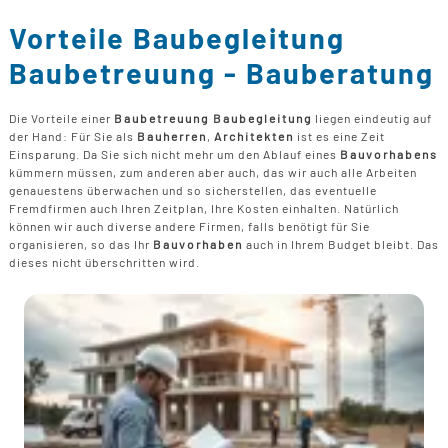
B
U
B
F
G
Vorteile Baubegleitung
F
T
F
B
E
Baubetreuung - Bauberatung
T
R
B
P
Die Vorteile einer
Baubetreuung Baubegleitung
liegen eindeutig auf
H
der Hand: Für Sie als
Bauherren
,
Architekten
ist es eine Zeit
B
P
Einsparung. Da Sie sich nicht mehr um den Ablauf eines
Bauvorhabens
D
kümmern müssen, zum anderen aber auch, das wir auch alle Arbeiten
B
genauestens überwachen und so sicherstellen, das eventuelle
Fremdfirmen auch Ihren Zeitplan, Ihre Kosten einhalten. Natürlich
M
können wir auch diverse andere Firmen, falls benötigt für Sie
G
organisieren, so das Ihr
Bauvorhaben
auch in Ihrem Budget bleibt. Das
F
dieses nicht überschritten wird.
B
F