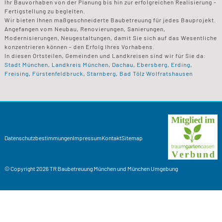
Ihr Bauvorhaben von der Planung bis hin zur erfolgreichen Realisierung -
Fertigstellung zu begleiten.
Wir bieten Ihnen maßgeschneiderte Baubetreuung für jedes Bauprojekt.
Angefangen vom Neubau, Renovierungen, Sanierungen,
Modernisierungen, Neugestaltungen, damit Sie sich auf das Wesentliche
konzentrieren können – den Erfolg Ihres Vorhabens.
In diesen Ortsteilen, Gemeinden und Landkreisen sind wir für Sie da:
Stadt München
,
Landkreis München
,
Dachau
,
Ebersberg
,
Erding
,
Freising
,
Fürstenfeldbruck
,
Starnberg
,
Bad Tölz Wolfratshausen
Datenschutzbestimmungen
Impressum
Kontakt
Sitemap
© Copyright 2026
TR Baubetreuung
München und München Umgebung