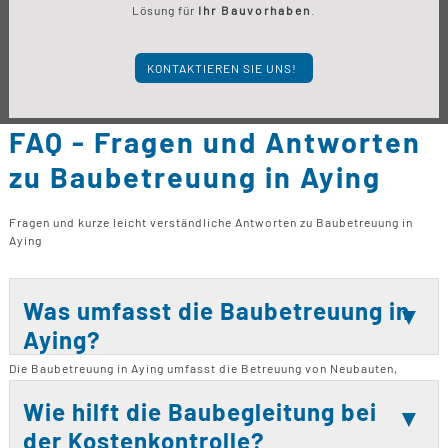
Lösung für
Ihr Bauvorhaben
.
KONTAKTIEREN SIE UNS!
FAQ - Fragen und Antworten
zu Baubetreuung in Aying
Fragen und kurze leicht verständliche Antworten zu Baubetreuung in
Aying
Was umfasst die Baubetreuung in
Aying?
Die Baubetreuung in Aying umfasst die Betreuung von Neubauten,
Bausanierungen, Modernisierungen, Renovierungen sowie Balkon- und
Terrassensanierungen. Sie bietet eine umfassende Unterstützung
Wie hilft die Baubegleitung bei
während des gesamten Bauprozesses, von der Planung bis zur
der Kostenkontrolle?
Fertigstellung. Dabei wird eng mit Architekten und Bauplanern