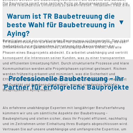
Die Bauleitung spielt eine zentrale Rolle im Baumanagement, indem sie
um eine reibungslose Umsetzung zu gewährleisten. Insgesamt trägt dies
die Steuerung und Organisation aller Abläufe auf der Baustelle
zu einer hohen Qualität und Effizienz des Bauprojekts bei.
übernimmt. Sie koordiniert die verschiedenen Gewerke, Termine und
Warum ist TR Baubetreuung die
Prozesse, um einen reibungslosen Bauablauf zu gewährleisten. Die
beste Wahl für Baubetreuung in
Bauleitung sorgt dafür, dass alle Beteiligten effizient
zusammenarbeiten und die festgelegten Zeitpläne eingehalten werden.
Aying?
Durch die aktive Steuerung der Kommunikation zwischen den
Beteiligten wird ein strukturierter Bauprozess sichergestellt. Dies trägt
TR Baubetreuung ist die beste Wahl für Baubetreuung in Aying, da das
maßgeblich zur erfolgreichen Umsetzung des Bauvorhabens bei.
Unternehmen ein ganzheitliches Leistungsspektrum bietet, das alle
Phasen eines Bauprojekts abdeckt. Es arbeitet unabhängig und vertritt
konsequent die Interessen seiner Kunden, was zu einer transparenten
und effizienten Umsetzung führt. Durch strukturierte Prozesse und klare
Kommunikation werden alle Projektphasen optimal gesteuert. Risiken
werden frühzeitig erkannt und minimiert, was die Sicherheit und
Professionelle Baubetreuung – Ihr
Effizienz des Bauvorhabens erhöht. TR Baubetreuung legt großen Wert
auf Qualität und Kundenzufriedenheit, was es zur idealen Wahl für
Partner für erfolgreiche Bauprojekte
Bauprojekte in Aying macht.
Als erfahrene unabhängige Experten mit langjähriger Berufserfahrung
kümmern wir uns um sämtliche Aspekte der Baubetreuung -
Baubegleitung und stellen sicher, dass Ihr Projekt effizient, nachhaltig
und im Zeitrahmen unter Einhaltung Ihres Budgets abgeschlossen wird.
Vertrauen Sie auf unsere unabhängige und umfangreiche Expertise, um