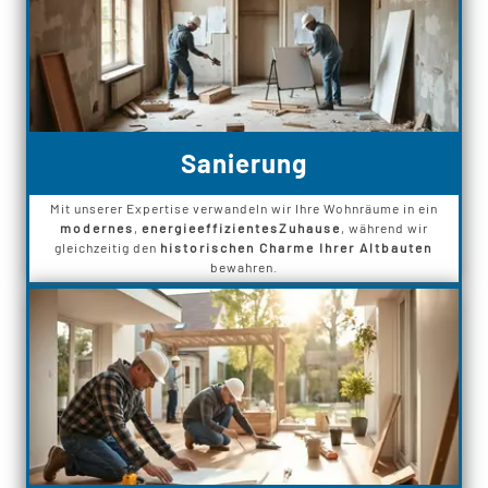
Sanierung
Mit unserer Expertise verwandeln wir Ihre Wohnräume in ein
modernes
,
energieeffizientes
Zuhause
, während wir
gleichzeitig den
historischen Charme Ihrer Altbauten
bewahren.