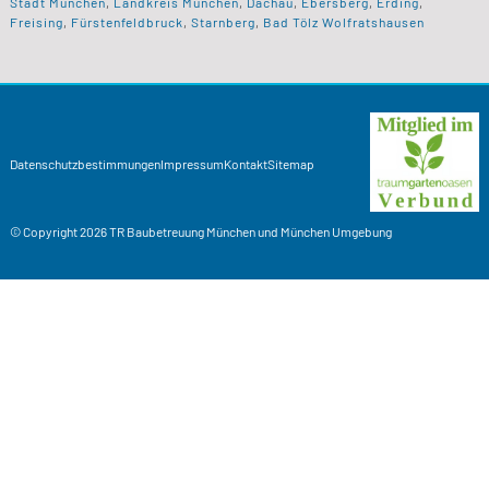
Stadt München
,
Landkreis München
,
Dachau
,
Ebersberg
,
Erding
,
Freising
,
Fürstenfeldbruck
,
Starnberg
,
Bad Tölz Wolfratshausen
Datenschutzbestimmungen
Impressum
Kontakt
Sitemap
© Copyright 2026
TR Baubetreuung
München und München Umgebung