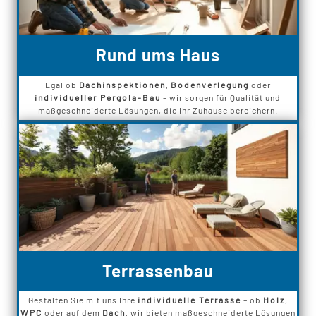
Rund ums Haus
Egal ob
Dachinspektionen
,
Bodenverlegung
oder
individueller Pergola-Bau
– wir sorgen für Qualität und
maßgeschneiderte Lösungen, die Ihr Zuhause bereichern.
Terrassenbau
Gestalten Sie mit uns Ihre
individuelle Terrasse
– ob
Holz
,
WPC
oder auf dem
Dach
, wir bieten maßgeschneiderte Lösungen