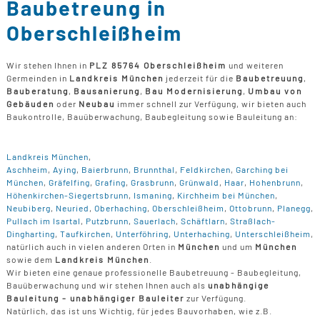
Baubetreung in
Oberschleißheim
Wir stehen Ihnen in
PLZ 85764 Oberschleißheim
und weiteren
Germeinden in
Landkreis München
jederzeit für die
Baubetreuung
,
Bauberatung
,
Bausanierung
,
Bau Modernisierung
,
Umbau von
Gebäuden
oder
Neubau
immer schnell zur Verfügung, wir bieten auch
Baukontrolle, Bauüberwachung, Baubegleitung sowie Bauleitung an:
Landkreis München
,
Aschheim
,
Aying
,
Baierbrunn
,
Brunnthal
,
Feldkirchen
,
Garching bei
München
,
Gräfelfing
,
Grafing
,
Grasbrunn
,
Grünwald
,
Haar
,
Hohenbrunn
,
Höhenkirchen-Siegertsbrunn
,
Ismaning
,
Kirchheim bei München
,
Neubiberg
,
Neuried
,
Oberhaching
,
Oberschleißheim
,
Ottobrunn
,
Planegg
,
Pullach im Isartal
,
Putzbrunn
,
Sauerlach
,
Schäftlarn
,
Straßlach-
Dingharting
,
Taufkirchen
,
Unterföhring
,
Unterhaching
,
Unterschleißheim
,
natürlich auch in vielen anderen Orten in
München
und um
München
sowie dem
Landkreis München
.
Wir bieten eine genaue professionelle Baubetreuung - Baubegleitung,
Bauüberwachung und wir stehen Ihnen auch als
unabhängige
Bauleitung - unabhängiger Bauleiter
zur Verfügung.
Natürlich, das ist uns Wichtig, für jedes Bauvorhaben, wie z.B.