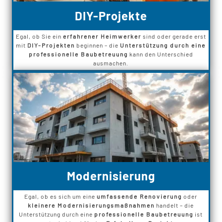
DIY-Projekte
Egal, ob Sie ein
erfahrener Heimwerker
sind oder gerade erst
mit
DIY-Projekten
beginnen – die
Unterstützung durch eine
professionelle Baubetreuung
kann den Unterschied
ausmachen.
Modernisierung
Egal, ob es sich um eine
umfassende Renovierung
oder
kleinere Modernisierungsmaßnahmen
handelt – die
Unterstützung durch eine
professionelle Baubetreuung
ist