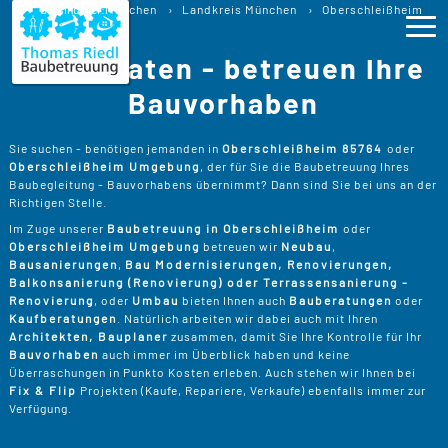
Baubetreuung
Sie sind hier:
München
Landkreis München
Oberschleißheim
Baubegleitung Oberschleißheim
Wir beraten - betreuen Ihre
Bauberatung
Ho
Bauvorhaben
Lei
>
Sie suchen - benötigen jemanden in
Oberschleißheim 85764
oder
Oberschleißheim Umgebung
, der für Sie die Baubetreuung Ihres
B
>
Baubegleitung - Bauvorhabens übernimmt? Dann sind Sie bei uns an der
Pro
Richtigen Stelle.
B
P
Im Zuge unserer
Baubetreuung in Oberschleißheim
oder
Ser
>
Oberschleißheim Umgebung
betreuen wir
Neubau
,
B
Bausanierungen
,
Bau Modernisierungen, Renovierungen,
S
>
P
B
Balkonsanierung (Renovierung) oder Terrassensanierung -
Kos
K
Renovierung
, oder
Umbau
bieten Ihnen auch
Bauberatungen
oder
R
>
Kaufberatungen
. Natürlich arbeiten wir dabei auch mit Ihren
K
A
Architekten, Bauplaner
zusammen, damit Sie Ihre Kontrolle für Ihr
B
Üb
>
T
Bauvorhaben
auch immer im Überblick haben und keine
Un
B
B
Überraschungen in Punkto Kosten erleben. Auch stehen wir Ihnen bei
D
Fix & Flip
Projekten (Kaufe, Repariere, Verkaufe) ebenfalls immer zur
T
>
B
W
Verfügung.
P
D
Kon
F
B
W