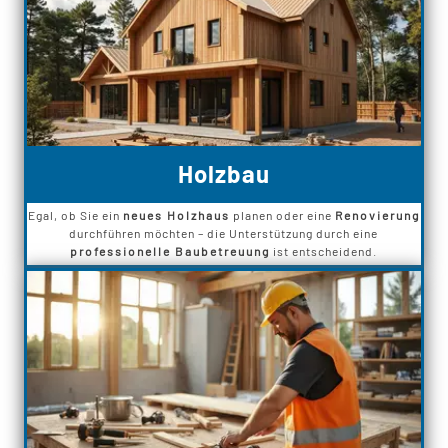
Holzbau
Egal, ob Sie ein
neues Holzhaus
planen oder eine
Renovierung
durchführen möchten – die Unterstützung durch eine
professionelle Baubetreuung
ist entscheidend.