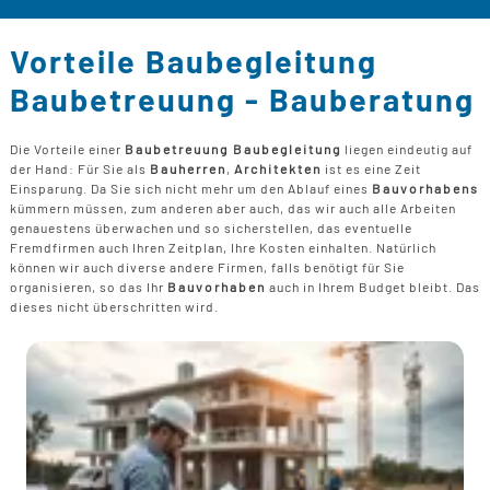
B
U
B
F
G
F
T
Vorteile Baubegleitung
F
B
E
T
Baubetreuung - Bauberatung
R
B
P
H
Die Vorteile einer
Baubetreuung Baubegleitung
liegen eindeutig auf
B
P
der Hand: Für Sie als
Bauherren
,
Architekten
ist es eine Zeit
D
Einsparung. Da Sie sich nicht mehr um den Ablauf eines
Bauvorhabens
B
kümmern müssen, zum anderen aber auch, das wir auch alle Arbeiten
genauestens überwachen und so sicherstellen, das eventuelle
M
Fremdfirmen auch Ihren Zeitplan, Ihre Kosten einhalten. Natürlich
G
können wir auch diverse andere Firmen, falls benötigt für Sie
F
organisieren, so das Ihr
Bauvorhaben
auch in Ihrem Budget bleibt. Das
B
dieses nicht überschritten wird.
F