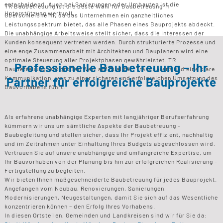
entscheidend. Auch bei Sanierungen oder Umbauten ist die
TR Baubetreuung ist die beste Wahl für Baubetreuung in
Unterstützung wertvoll.
Oberschleißheim, da das Unternehmen ein ganzheitliches
Leistungsspektrum bietet, das alle Phasen eines Bauprojekts abdeckt.
Die unabhängige Arbeitsweise stellt sicher, dass die Interessen der
Kunden konsequent vertreten werden. Durch strukturierte Prozesse und
eine enge Zusammenarbeit mit Architekten und Bauplanern wird eine
optimale Steuerung aller Projektphasen gewährleistet. TR
Professionelle Baubetreuung – Ihr
Baubetreuung legt großen Wert auf Qualität, Transparenz und eine klare
Kommunikation, was zu einer sicheren und erfolgreichen Umsetzung des
Partner für erfolgreiche Bauprojekte
Bauvorhabens führt.
Als erfahrene unabhängige Experten mit langjähriger Berufserfahrung
kümmern wir uns um sämtliche Aspekte der Baubetreuung -
Baubegleitung und stellen sicher, dass Ihr Projekt effizient, nachhaltig
und im Zeitrahmen unter Einhaltung Ihres Budgets abgeschlossen wird.
Vertrauen Sie auf unsere unabhängige und umfangreiche Expertise, um
Ihr Bauvorhaben von der Planung bis hin zur erfolgreichen Realisierung -
Fertigstellung zu begleiten.
Wir bieten Ihnen maßgeschneiderte Baubetreuung für jedes Bauprojekt.
Angefangen vom Neubau, Renovierungen, Sanierungen,
Modernisierungen, Neugestaltungen, damit Sie sich auf das Wesentliche
konzentrieren können – den Erfolg Ihres Vorhabens.
In diesen Ortsteilen, Gemeinden und Landkreisen sind wir für Sie da: