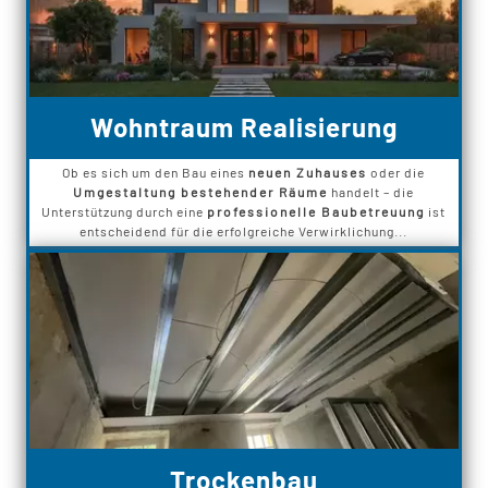
Wohntraum Realisierung
Ob es sich um den Bau eines
neuen Zuhauses
oder die
Umgestaltung bestehender Räume
handelt – die
Unterstützung durch eine
professionelle Baubetreuung
ist
entscheidend für die erfolgreiche Verwirklichung...
Trockenbau