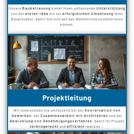
Unsere
Baubetreuung
bietet Ihnen umfassende
Unterstützung
von der
ersten Idee
bis zur
erfolgreichen Umsetzung
Ihres
Bauprojekts, damit Sie sich auf das Wesentliche konzentrieren
können.
...
Projektleitung
Wir unterstützen Sie umfassend bei der
Koordination von
Gewerken
, der
Zusammenarbeit mit Architekten
und der
Abwicklung von Genehmigungsverfahren
, damit Ihr Projekt
termingerecht
und
effizient
realisier...