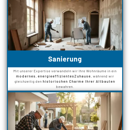
Sanierung
Mit unserer Expertise verwandeln wir Ihre Wohnräume in ein
modernes
,
energieeffizientes
Zuhause
, während wir
gleichzeitig den
historischen Charme Ihrer Altbauten
bewahren.