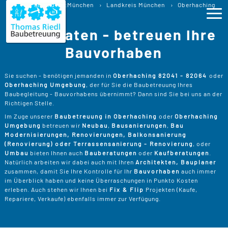
Baubetreuung
Sie sind hier:
München
Landkreis München
Oberhaching
Baubegleitung Oberhaching Bauberatung
Wir beraten - betreuen Ihre
Ho
Bauvorhaben
Lei
>
Sie suchen - benötigen jemanden in
Oberhaching 82041 - 82064
oder
Oberhaching Umgebung
, der für Sie die Baubetreuung Ihres
B
>
Baubegleitung - Bauvorhabens übernimmt? Dann sind Sie bei uns an der
Pro
Richtigen Stelle.
B
P
Im Zuge unserer
Baubetreuung in Oberhaching
oder
Oberhaching
Ser
>
Umgebung
betreuen wir
Neubau
,
Bausanierungen
,
Bau
B
Modernisierungen, Renovierungen, Balkonsanierung
S
>
P
B
(Renovierung) oder Terrassensanierung - Renovierung
, oder
Kos
K
Umbau
bieten Ihnen auch
Bauberatungen
oder
Kaufberatungen
.
R
>
Natürlich arbeiten wir dabei auch mit Ihren
Architekten, Bauplaner
K
A
zusammen, damit Sie Ihre Kontrolle für Ihr
Bauvorhaben
auch immer
B
Üb
>
T
im Überblick haben und keine Überraschungen in Punkto Kosten
Un
B
B
erleben. Auch stehen wir Ihnen bei
Fix & Flip
Projekten (Kaufe,
D
Repariere, Verkaufe) ebenfalls immer zur Verfügung.
T
>
B
W
P
D
Kon
F
B
W