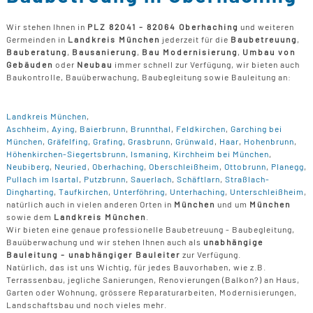
Wir stehen Ihnen in
PLZ 82041 - 82064 Oberhaching
und weiteren
Germeinden in
Landkreis München
jederzeit für die
Baubetreuung
,
Bauberatung
,
Bausanierung
,
Bau Modernisierung
,
Umbau von
Gebäuden
oder
Neubau
immer schnell zur Verfügung, wir bieten auch
Baukontrolle, Bauüberwachung, Baubegleitung sowie Bauleitung an:
Landkreis München
,
Aschheim
,
Aying
,
Baierbrunn
,
Brunnthal
,
Feldkirchen
,
Garching bei
München
,
Gräfelfing
,
Grafing
,
Grasbrunn
,
Grünwald
,
Haar
,
Hohenbrunn
,
Höhenkirchen-Siegertsbrunn
,
Ismaning
,
Kirchheim bei München
,
Neubiberg
,
Neuried
,
Oberhaching
,
Oberschleißheim
,
Ottobrunn
,
Planegg
,
Pullach im Isartal
,
Putzbrunn
,
Sauerlach
,
Schäftlarn
,
Straßlach-
Dingharting
,
Taufkirchen
,
Unterföhring
,
Unterhaching
,
Unterschleißheim
,
natürlich auch in vielen anderen Orten in
München
und um
München
sowie dem
Landkreis München
.
Wir bieten eine genaue professionelle Baubetreuung - Baubegleitung,
Bauüberwachung und wir stehen Ihnen auch als
unabhängige
Bauleitung - unabhängiger Bauleiter
zur Verfügung.
Natürlich, das ist uns Wichtig, für jedes Bauvorhaben, wie z.B.
Terrassenbau, jegliche Sanierungen, Renovierungen (Balkon?) an Haus,
Garten oder Wohnung, grössere Reparaturarbeiten, Modernisierungen,
Landschaftsbau und noch vieles mehr.