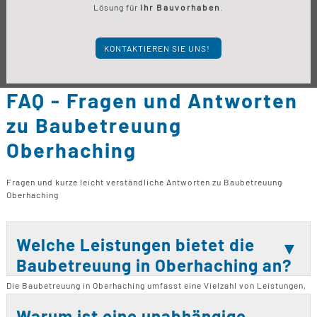
Lösung für
Ihr Bauvorhaben
.
KONTAKTIEREN SIE UNS!
FAQ - Fragen und Antworten
zu Baubetreuung
Oberhaching
Fragen und kurze leicht verständliche Antworten zu Baubetreuung
Oberhaching
Welche Leistungen bietet die
Baubetreuung in Oberhaching an?
Die Baubetreuung in Oberhaching umfasst eine Vielzahl von Leistungen,
darunter Neubau, Bausanierungen, Modernisierungen, Renovierungen
sowie Balkon- und Terrassensanierungen. Darüber hinaus bietet sie
Warum ist eine unabhängige