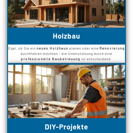
Holzbau
Egal, ob Sie ein
neues Holzhaus
planen oder eine
Renovierung
durchführen möchten – die Unterstützung durch eine
professionelle Baubetreuung
ist entscheidend.
DIY-Projekte