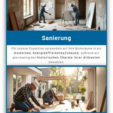
Sanierung
Mit unserer Expertise verwandeln wir Ihre Wohnräume in ein
modernes
,
energieeffizientes
Zuhause
, während wir
gleichzeitig den
historischen Charme Ihrer Altbauten
bewahren.