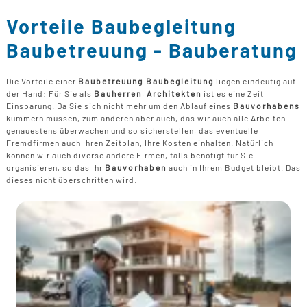
B
U
B
F
G
Vorteile Baubegleitung
F
T
F
B
E
Baubetreuung - Bauberatung
T
R
B
P
Die Vorteile einer
Baubetreuung Baubegleitung
liegen eindeutig auf
H
der Hand: Für Sie als
Bauherren
,
Architekten
ist es eine Zeit
B
P
Einsparung. Da Sie sich nicht mehr um den Ablauf eines
Bauvorhabens
D
kümmern müssen, zum anderen aber auch, das wir auch alle Arbeiten
B
genauestens überwachen und so sicherstellen, das eventuelle
Fremdfirmen auch Ihren Zeitplan, Ihre Kosten einhalten. Natürlich
M
können wir auch diverse andere Firmen, falls benötigt für Sie
G
organisieren, so das Ihr
Bauvorhaben
auch in Ihrem Budget bleibt. Das
F
dieses nicht überschritten wird.
B
F