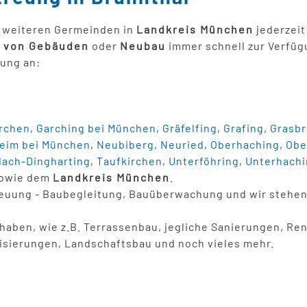
 weiteren Germeinden in
Landkreis München
jederzeit
 von Gebäuden
oder
Neubau
immer schnell zur Verfügu
ung an:
irchen
,
Garching bei München
,
Gräfelfing
,
Grafing
,
Grasb
eim bei München
,
Neubiberg
,
Neuried
,
Oberhaching
,
Obe
lach-Dingharting
,
Taufkirchen
,
Unterföhring
,
Unterhachi
owie dem
Landkreis München
.
reuung - Baubegleitung, Bauüberwachung und wir stehen
orhaben, wie z.B. Terrassenbau, jegliche Sanierungen, Re
isierungen, Landschaftsbau und noch vieles mehr.