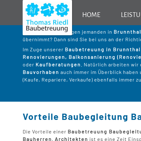
Baubetreuung
Wir beraten - betreuen I
HOME
LEIST
Baubegleitung Brunnthal Bau
TR Baubetreuu
Sie suchen - benötigen jemanden in
Brunntha
übernimmt? Dann sind Sie bei uns an der Richti
Baubetreu
Im Zuge unserer
Baubetreuung in Brunntha
Renovierungen, Balkonsanierung (Renovie
Sanierung
oder
Kaufberatungen
. Natürlich arbeiten wir
Bauvorhaben
auch immer im Überblick haben 
(Kaufe, Repariere, Verkaufe) ebenfalls immer z
Vorteile Baubegleitung 
Die Vorteile einer
Baubetreuung Baubegleit
Bauherren
,
Architekten
ist es eine Zeit Ein