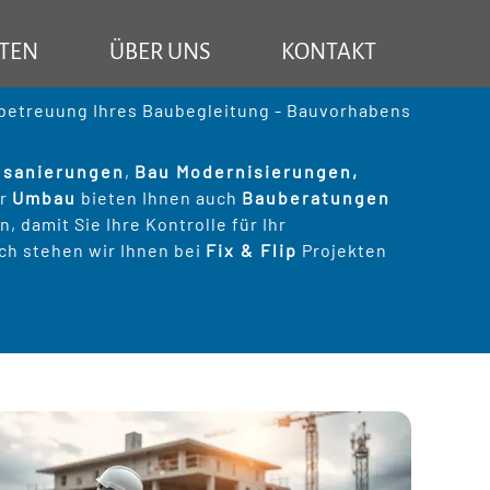
München
Landkreis München
Brunnthal
e sind hier:
TEN
ÜBER UNS
KONTAKT
München: Ihr Partner für Bauprojekte
Mehr Information über TR Baubetreuung
aubetreuung Ihres Baubegleitung - Bauvorhabens
usanierungen
,
Bau Modernisierungen,
er
Umbau
bieten Ihnen auch
Bauberatungen
 vor dem Hauskauf
 damit Sie Ihre Kontrolle für Ihr
ch stehen wir Ihnen bei
Fix & Flip
Projekten
ektion
pensanierung
tung
ppenbau
rlegen
verbauen