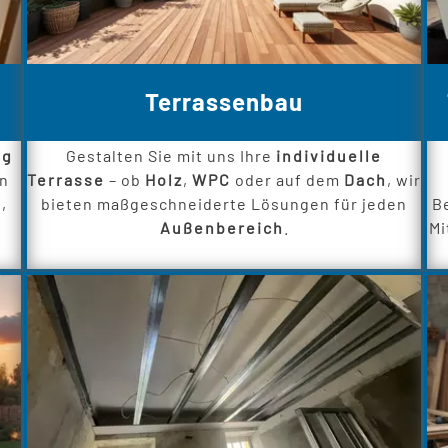
Terrassenbau
ng
Gestalten Sie mit uns Ihre
individuelle
en
Terrasse
– ob
Holz
,
WPC
oder auf dem
Dach
, wir
,
bieten maßgeschneiderte Lösungen für jeden
B
Außenbereich
.
Mi