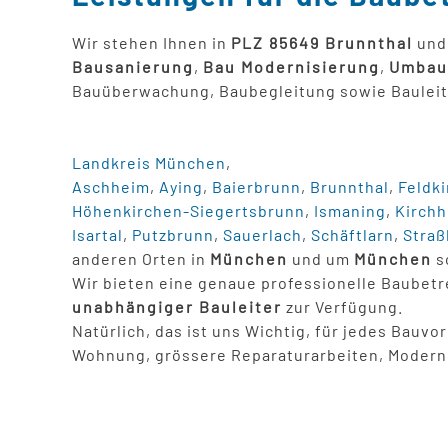
Wir stehen Ihnen in
PLZ 85649 Brunnthal
und
Bausanierung
,
Bau Modernisierung
,
Umbau
Bauüberwachung, Baubegleitung sowie Bauleit
Landkreis München
,
Aschheim
,
Aying
,
Baierbrunn
,
Brunnthal
,
Feldk
Höhenkirchen-Siegertsbrunn
,
Ismaning
,
Kirchh
Isartal
,
Putzbrunn
,
Sauerlach
,
Schäftlarn
,
Straß
anderen Orten in
München
und um
München
s
Wir bieten eine genaue professionelle Baubet
unabhängiger Bauleiter
zur Verfügung.
Natürlich, das ist uns Wichtig, für jedes Bauv
Wohnung, grössere Reparaturarbeiten, Modern