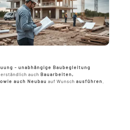
nbauen
and
bauen
taikanlagen
euung - unabhängige Baubegleitung
verständlich auch
Bauarbeiten,
sowie auch Neubau
auf Wunsch
ausführen
.