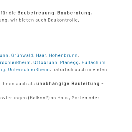
 für die
Baubetreuung
,
Bauberatung
,
ng, wir bieten auch Baukontrolle,
runn
,
Grünwald
,
Haar
,
Hohenbrunn
,
rschleißheim
,
Ottobrunn
,
Planegg
,
Pullach im
ng
,
Unterschleißheim
, natürlich auch in vielen
 Ihnen auch als
unabhängige Bauleitung -
novierungen (Balkon?) an Haus, Garten oder