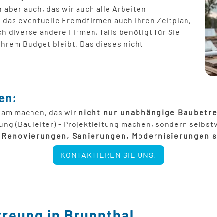
ber auch, das wir auch alle Arbeiten
Garagensanierung
Türen ei
 das eventuelle Fremdfirmen auch Ihren Zeitplan,
h diverse andere Firmen, falls benötigt für Sie
Energetische Sanierung im bewohnten Zust
Pergola 
Ihrem Budget bleibt. Das dieses nicht
Photovol
en:
ksam machen, das wir
nicht nur unabhängige Baubetr
ung (Bauleiter) - Projektleitung machen, sondern selbst
, Renovierungen, Sanierungen, Modernisierungen 
KONTAKTIEREN SIE UNS!
treung in Brunnthal