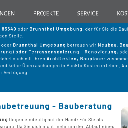
Si
hre Bauvorhaben
UNGEN
PROJEKTE
SERVICE
KOS
beratung
ng – Ihr Partner für effiziente Bauprojekte
Professionelle Baubetreuung 
l 85649
oder
Brunnthal Umgebung
, der für Sie die B
gen Stelle.
ung
Baubetreuung für Privatkunden
l
oder
Brunnthal Umgebung
betreuen wir
Neubau
,
Ba
rung) oder Terrassensanierung - Renovierung
, od
Baubetreuung für Hausverwaltungen
Kernsanierung
Rund ums Haus
Beratung
 dabei auch mit Ihren
Architekten, Bauplaner
zusammen,
und keine Überraschungen in Punkto Kosten erleben. Au
Baubetreuung für Architekten
Altbausanierung
Treppenbau Treppensanierung
Dachinsp
FAQ Trep
ur Verfügung.
Bodensanierung
Dachwar
FAQ Tre
Badsanierung
Böden ve
Baubetreuung - Bauberatung
Balkonsanierung
Fenster 
ung
liegen eindeutig auf der Hand: Für Sie als
sparung. Da Sie sich nicht mehr um den Ablauf eines