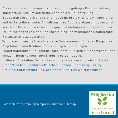
Als erfahrene unabhängige Experten mit langjähriger Berufserfahrung
kümmern wir uns um sämtliche Aspekte der Baubetreuung -
Baubegleitung und stellen sicher, dass Ihr Projekt effizient, nachhaltig
und im Zeitrahmen unter Einhaltung Ihres Budgets abgeschlossen wird.
Vertrauen Sie auf unsere unabhängige und umfangreiche Expertise, um
Ihr Bauvorhaben von der Planung bis hin zur erfolgreichen Realisierung -
Fertigstellung zu begleiten.
Wir bieten Ihnen maßgeschneiderte Baubetreuung für jedes Bauprojekt.
Angefangen vom Neubau, Renovierungen, Sanierungen,
Modernisierungen, Neugestaltungen, damit Sie sich auf das Wesentliche
konzentrieren können – den Erfolg Ihres Vorhabens.
In diesen Ortsteilen, Gemeinden und Landkreisen sind wir für Sie da:
Stadt München
,
Landkreis München
,
Dachau
,
Ebersberg
,
Erding
,
Freising
,
Fürstenfeldbruck
,
Starnberg
,
Bad Tölz Wolfratshausen
Datenschutzbestimmungen
Impressum
Kontakt
Sitemap