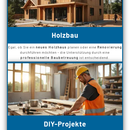
Holzbau
Egal, ob Sie ein
neues Holzhaus
planen oder eine
Renovierung
durchführen möchten – die Unterstützung durch eine
professionelle Baubetreuung
ist entscheidend.
DIY-Projekte