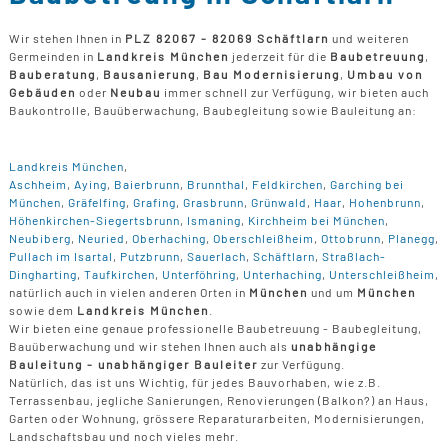
Wir stehen Ihnen in
PLZ 82067 - 82069 Schäftlarn
und weiteren
Germeinden in
Landkreis München
jederzeit für die
Baubetreuung
,
Bauberatung
,
Bausanierung
,
Bau Modernisierung
,
Umbau von
Gebäuden
oder
Neubau
immer schnell zur Verfügung, wir bieten auch
Baukontrolle, Bauüberwachung, Baubegleitung sowie Bauleitung an:
Landkreis München
,
Aschheim
,
Aying
,
Baierbrunn
,
Brunnthal
,
Feldkirchen
,
Garching bei
München
,
Gräfelfing
,
Grafing
,
Grasbrunn
,
Grünwald
,
Haar
,
Hohenbrunn
,
Höhenkirchen-Siegertsbrunn
,
Ismaning
,
Kirchheim bei München
,
Neubiberg
,
Neuried
,
Oberhaching
,
Oberschleißheim
,
Ottobrunn
,
Planegg
,
Pullach im Isartal
,
Putzbrunn
,
Sauerlach
,
Schäftlarn
,
Straßlach-
Dingharting
,
Taufkirchen
,
Unterföhring
,
Unterhaching
,
Unterschleißheim
,
natürlich auch in vielen anderen Orten in
München
und um
München
sowie dem
Landkreis München
.
Wir bieten eine genaue professionelle Baubetreuung - Baubegleitung,
Bauüberwachung und wir stehen Ihnen auch als
unabhängige
Bauleitung - unabhängiger Bauleiter
zur Verfügung.
Natürlich, das ist uns Wichtig, für jedes Bauvorhaben, wie z.B.
Terrassenbau, jegliche Sanierungen, Renovierungen (Balkon?) an Haus,
Garten oder Wohnung, grössere Reparaturarbeiten, Modernisierungen,
Landschaftsbau und noch vieles mehr.