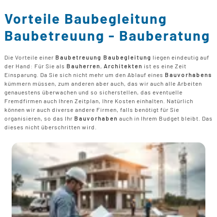
B
U
B
F
G
Vorteile Baubegleitung
F
T
F
B
E
Baubetreuung - Bauberatung
T
R
B
P
Die Vorteile einer
Baubetreuung Baubegleitung
liegen eindeutig auf
H
der Hand: Für Sie als
Bauherren
,
Architekten
ist es eine Zeit
B
P
Einsparung. Da Sie sich nicht mehr um den Ablauf eines
Bauvorhabens
D
kümmern müssen, zum anderen aber auch, das wir auch alle Arbeiten
B
genauestens überwachen und so sicherstellen, das eventuelle
Fremdfirmen auch Ihren Zeitplan, Ihre Kosten einhalten. Natürlich
M
können wir auch diverse andere Firmen, falls benötigt für Sie
G
organisieren, so das Ihr
Bauvorhaben
auch in Ihrem Budget bleibt. Das
F
dieses nicht überschritten wird.
B
F