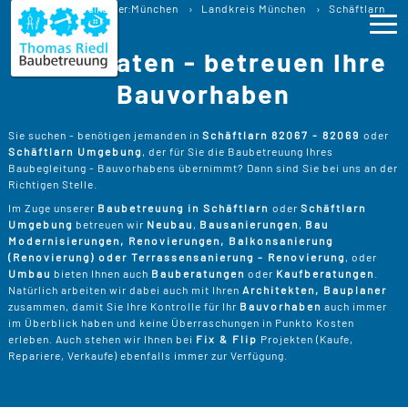
Baubetreuung
Sie sind hier:
München
Landkreis München
Schäftlarn
Baubegleitung Schäftlarn Bauberatung
Wir beraten - betreuen Ihre
Ho
Bauvorhaben
Lei
>
Sie suchen - benötigen jemanden in
Schäftlarn 82067 - 82069
oder
Schäftlarn Umgebung
, der für Sie die Baubetreuung Ihres
B
>
Baubegleitung - Bauvorhabens übernimmt? Dann sind Sie bei uns an der
Pro
Richtigen Stelle.
B
P
Im Zuge unserer
Baubetreuung in Schäftlarn
oder
Schäftlarn
Ser
>
Umgebung
betreuen wir
Neubau
,
Bausanierungen
,
Bau
B
Modernisierungen, Renovierungen, Balkonsanierung
S
>
P
B
(Renovierung) oder Terrassensanierung - Renovierung
, oder
Kos
K
Umbau
bieten Ihnen auch
Bauberatungen
oder
Kaufberatungen
.
R
>
Natürlich arbeiten wir dabei auch mit Ihren
Architekten, Bauplaner
K
A
zusammen, damit Sie Ihre Kontrolle für Ihr
Bauvorhaben
auch immer
B
Üb
>
T
im Überblick haben und keine Überraschungen in Punkto Kosten
Un
B
B
erleben. Auch stehen wir Ihnen bei
Fix & Flip
Projekten (Kaufe,
D
Repariere, Verkaufe) ebenfalls immer zur Verfügung.
T
>
B
W
P
D
Kon
F
B
W