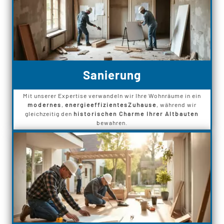
Sanierung
Mit unserer Expertise verwandeln wir Ihre Wohnräume in ein
modernes
,
energieeffizientes
Zuhause
, während wir
gleichzeitig den
historischen Charme Ihrer Altbauten
bewahren.