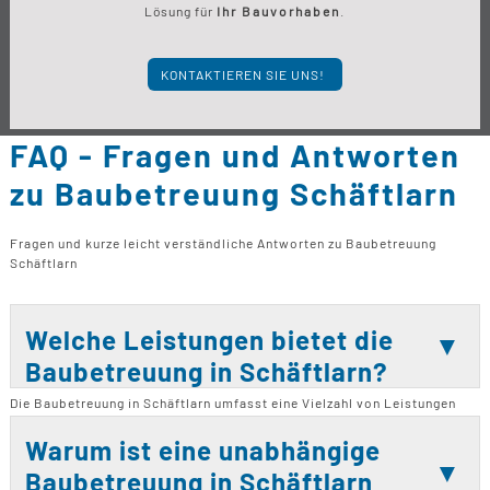
Lösung für
Ihr Bauvorhaben
.
KONTAKTIEREN SIE UNS!
FAQ - Fragen und Antworten
zu Baubetreuung Schäftlarn
Fragen und kurze leicht verständliche Antworten zu Baubetreuung
Schäftlarn
Welche Leistungen bietet die
Baubetreuung in Schäftlarn?
Die Baubetreuung in Schäftlarn umfasst eine Vielzahl von Leistungen
wie Neubau, Bausanierungen, Modernisierungen, Renovierungen sowie
Balkon- und Terrassensanierungen. Zusätzlich bieten wir
Warum ist eine unabhängige
Bauberatungen und Kaufberatungen an. Wir arbeiten eng mit Architekten
Baubetreuung in Schäftlarn
und Bauplanern zusammen, um sicherzustellen, dass Ihr Bauvorhaben