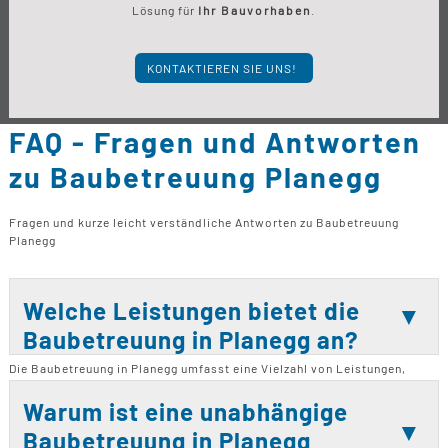
Lösung für
Ihr Bauvorhaben
.
KONTAKTIEREN SIE UNS!
FAQ - Fragen und Antworten
zu Baubetreuung Planegg
Fragen und kurze leicht verständliche Antworten zu Baubetreuung
Planegg
Welche Leistungen bietet die
Baubetreuung in Planegg an?
Die Baubetreuung in Planegg umfasst eine Vielzahl von Leistungen,
darunter Neubauprojekte, Bausanierungen, Modernisierungen und
Renovierungen. Zusätzlich werden Balkonsanierungen und
Warum ist eine unabhängige
Terrassensanierungen angeboten. Die Baubetreuung arbeitet eng mit
Baubetreuung in Planegg
Architekten und Bauplanern zusammen, um eine reibungslose