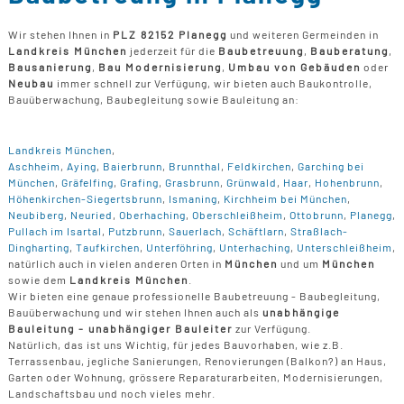
Wir stehen Ihnen in
PLZ 82152 Planegg
und weiteren Germeinden in
Landkreis München
jederzeit für die
Baubetreuung
,
Bauberatung
,
Bausanierung
,
Bau Modernisierung
,
Umbau von Gebäuden
oder
Neubau
immer schnell zur Verfügung, wir bieten auch Baukontrolle,
Bauüberwachung, Baubegleitung sowie Bauleitung an:
Landkreis München
,
Aschheim
,
Aying
,
Baierbrunn
,
Brunnthal
,
Feldkirchen
,
Garching bei
München
,
Gräfelfing
,
Grafing
,
Grasbrunn
,
Grünwald
,
Haar
,
Hohenbrunn
,
Höhenkirchen-Siegertsbrunn
,
Ismaning
,
Kirchheim bei München
,
Neubiberg
,
Neuried
,
Oberhaching
,
Oberschleißheim
,
Ottobrunn
,
Planegg
,
Pullach im Isartal
,
Putzbrunn
,
Sauerlach
,
Schäftlarn
,
Straßlach-
Dingharting
,
Taufkirchen
,
Unterföhring
,
Unterhaching
,
Unterschleißheim
,
natürlich auch in vielen anderen Orten in
München
und um
München
sowie dem
Landkreis München
.
Wir bieten eine genaue professionelle Baubetreuung - Baubegleitung,
Bauüberwachung und wir stehen Ihnen auch als
unabhängige
Bauleitung - unabhängiger Bauleiter
zur Verfügung.
Natürlich, das ist uns Wichtig, für jedes Bauvorhaben, wie z.B.
Terrassenbau, jegliche Sanierungen, Renovierungen (Balkon?) an Haus,
Garten oder Wohnung, grössere Reparaturarbeiten, Modernisierungen,
Landschaftsbau und noch vieles mehr.