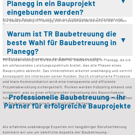
Planegg in ein Bauprojekt
Dies sorgt für klare Absprachen und verhindert Missverständnisse.
Durch regelmäßige Meetings und Berichte bleibt der Bauherr stets
eingebunden werden?
informiert. Eine strukturierte Kommunikation ist entscheidend für den
Erfolg des Bauprojekts und trägt zur Einhaltung von Zeitplänen und
Die Baubetreuung in Planegg sollte idealerweise bereits in der frühen
Budgets bei.
Planungsphase eines Bauprojekts eingebunden werden. Dadurch können
von Anfang an klare Strukturen und Ziele definiert werden. Eine
Warum ist TR Baubetreuung die
frühzeitige Einbindung ermöglicht eine umfassende Kontrolle und
beste Wahl für Baubetreuung in
Qualitätssicherung während der Bauphase. Besonders bei größeren
oder komplexen Projekten ist dies entscheidend. Auch bei Sanierungen
Planegg?
oder Umbauten ist eine frühzeitige Einbindung sinnvoll, um den
größtmöglichen Nutzen aus der Baubetreuung zu ziehen.
TR Baubetreuung ist die beste Wahl für Baubetreuung in Planegg, da sie
ein umfassendes Leistungsspektrum bietet, das alle Phasen eines
Bauprojekts abdeckt. Das Unternehmen arbeitet unabhängig und vertritt
konsequent die Interessen seiner Kunden. Durch strukturierte Prozesse
und klare Kommunikation wird eine transparente und effiziente
Projektabwicklung sichergestellt. Risiken werden frühzeitig erkannt und
minimiert, was zu einer erfolgreichen Umsetzung des Bauvorhabens
Professionelle Baubetreuung – Ihr
führt. Die langjährige Erfahrung und das Engagement für Qualität machen
TR Baubetreuung zu einem verlässlichen Partner.
Partner für erfolgreiche Bauprojekte
Als erfahrene unabhängige Experten mit langjähriger Berufserfahrung
kümmern wir uns um sämtliche Aspekte der Baubetreuung -