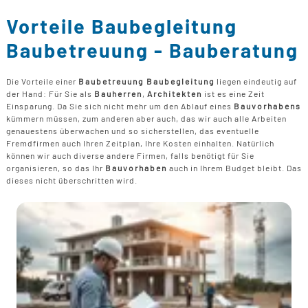
B
U
B
F
G
Vorteile Baubegleitung
F
T
F
B
E
Baubetreuung - Bauberatung
T
R
B
P
Die Vorteile einer
Baubetreuung Baubegleitung
liegen eindeutig auf
H
der Hand: Für Sie als
Bauherren
,
Architekten
ist es eine Zeit
B
P
Einsparung. Da Sie sich nicht mehr um den Ablauf eines
Bauvorhabens
D
kümmern müssen, zum anderen aber auch, das wir auch alle Arbeiten
B
genauestens überwachen und so sicherstellen, das eventuelle
Fremdfirmen auch Ihren Zeitplan, Ihre Kosten einhalten. Natürlich
M
können wir auch diverse andere Firmen, falls benötigt für Sie
G
organisieren, so das Ihr
Bauvorhaben
auch in Ihrem Budget bleibt. Das
F
dieses nicht überschritten wird.
B
F