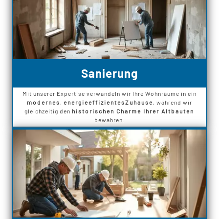
Sanierung
Mit unserer Expertise verwandeln wir Ihre Wohnräume in ein
modernes
,
energieeffizientes
Zuhause
, während wir
gleichzeitig den
historischen Charme Ihrer Altbauten
bewahren.