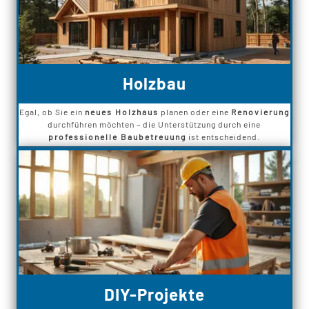
Holzbau
Egal, ob Sie ein
neues Holzhaus
planen oder eine
Renovierung
durchführen möchten – die Unterstützung durch eine
professionelle Baubetreuung
ist entscheidend.
DIY-Projekte