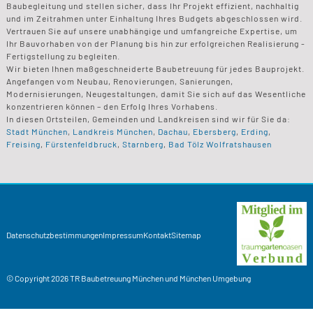
Baubegleitung und stellen sicher, dass Ihr Projekt effizient, nachhaltig
und im Zeitrahmen unter Einhaltung Ihres Budgets abgeschlossen wird.
Vertrauen Sie auf unsere unabhängige und umfangreiche Expertise, um
Ihr Bauvorhaben von der Planung bis hin zur erfolgreichen Realisierung -
Fertigstellung zu begleiten.
Wir bieten Ihnen maßgeschneiderte Baubetreuung für jedes Bauprojekt.
Angefangen vom Neubau, Renovierungen, Sanierungen,
Modernisierungen, Neugestaltungen, damit Sie sich auf das Wesentliche
konzentrieren können – den Erfolg Ihres Vorhabens.
In diesen Ortsteilen, Gemeinden und Landkreisen sind wir für Sie da:
Stadt München
,
Landkreis München
,
Dachau
,
Ebersberg
,
Erding
,
Freising
,
Fürstenfeldbruck
,
Starnberg
,
Bad Tölz Wolfratshausen
Datenschutzbestimmungen
Impressum
Kontakt
Sitemap
© Copyright 2026
TR Baubetreuung
München und München Umgebung